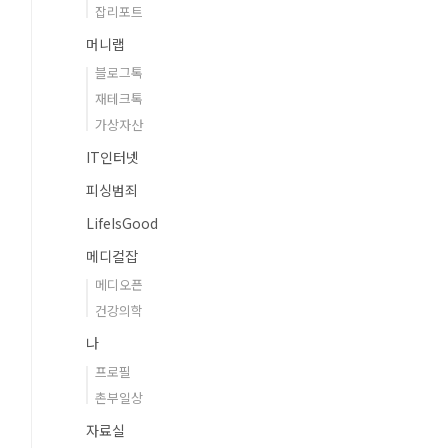
잡리포트
머니랩
블로그톡
재테크톡
가상자산
IT인터넷
피싱범죄
LifeIsGood
메디컬잡
메디오픈
건강의학
나
프로필
촌부일상
자료실