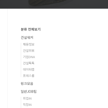
분류 전체보기
건설워커
채용정보
건설취뽀
기업DNA
건설톡톡
데이터랩
프레스룸
링크모음
일반JOB팁
취업iN
직장iN