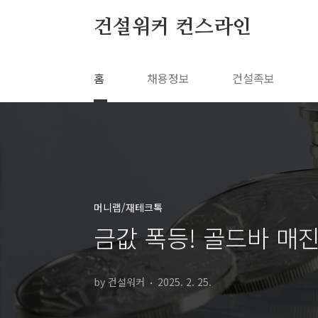
본문 바로가기
건설워커 컨스라인
홈
채용정보
건설족보
머니랩/재테크톡
금값 폭등! 골드바 매
by 건설워커
2025. 2. 25.