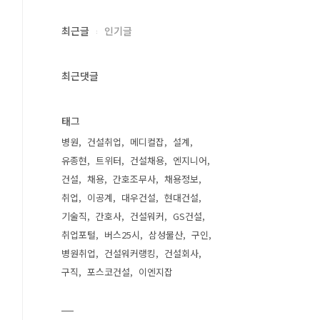
최근글
인기글
최근댓글
태그
병원
건설취업
메디컬잡
설계
유종현
트위터
건설채용
엔지니어
건설
채용
간호조무사
채용정보
취업
이공계
대우건설
현대건설
기술직
간호사
건설워커
GS건설
취업포털
버스25시
삼성물산
구인
병원취업
건설워커랭킹
건설회사
구직
포스코건설
이엔지잡