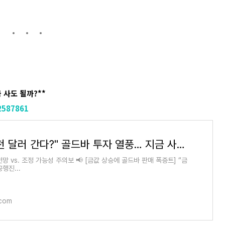
 사도 될까?**
2587861
"금값 3천 달러 간다?" 골드바 투자 열풍… 지금 사도 될까?
망 vs. 조정 가능성 주의보 📢 [금값 상승에 골드바 판매 폭증트] “금
행진...
.com