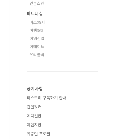
언론스캔
파트너십
버스25시
여행365
이엠산업
이메이드
우리콜퀵
공지사항
티스토리 구독하기 안내
건설워커
메디컬잡
이엔지잡
유종현 프로필