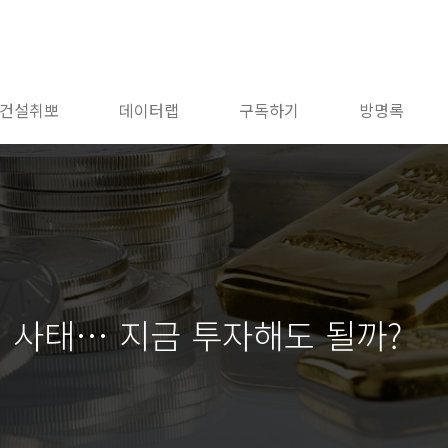
건설취뽀
데이터랩
구독하기
방명록
진 사태… 지금 투자해도 될까?