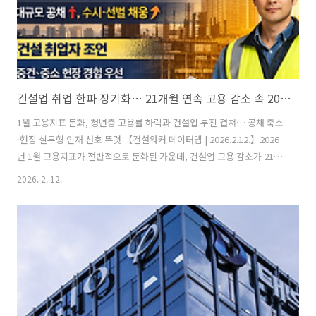
건설업 취업 한파 장기화… 21개월 연속 고용 감소 속 2026 상반기 채용 ‘수시·선별’ 전환 가속
1월 고용지표 둔화, 청년층 고용률 하락과 건설업 부진 겹쳐… 공채 축소
·현장 실무형 인재 선호 뚜렷 【건설워커 데이터랩 | 2026.2.12.】2026
년 1월 고용지표가 전반적으로 둔화된 가운데, 건설업 고용 감소가 21개
월째 이어지며 건설 취업시장에 한파가 지속되고 있다. 취업자 증가 폭은
2026. 2. 12.
13개월 만에 최저 수준으로 떨어졌고, 특히 청년층 고용 부진과 ‘쉬었음’
인구 증가는 건설 취업 준비생들에게도 적지 않은 영향을 주고 있다.■ 1
월 고용동향: 증가폭 둔화, 청년층 고용 악화국가데이터처의 ‘2026년 1
월 고용동향’에 따르면 전체 취업자 수는 2798만6000명으로 전년 동월
대비 10만8000명 증가에 그쳤다. 이는 취업자 수가 감소했던 2024년 12
월 이후 가장 낮은 증가 폭이다. 연령대별..