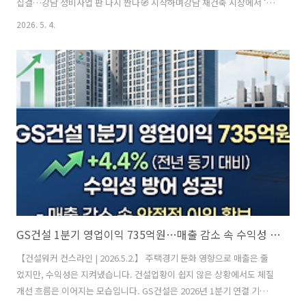
집결…강남 정비사업 판 다시 짠다🧭 시작하며강남 재건축 시장에서 ‘누
가 짓느냐’보다 ‘어떻게 짓느냐’가 더 중요해진 시대다. 이번 서초 프로젝
2026. 5. 4.
트는 그 흐름을 그대로 보여주는 상징적인 사례다.GS건설이 다시 한 번
강남권 핵심 사업지를 가져가며 존재감을 키웠다.🏗️ 사업 핵심 요약사업
지: 서초진흥아파트 일대공사비: 약 6,793억 원규모: 지하 5층 ~ 지상 58
층, 5개 동, 879가구공사기간: 약 53개월기존 단지: 1979년 준공, 615가
구 → 초고층 재건축노후 중층 단지가 50층 이상 초고층 단지로 탈바꿈
하는 전형적인 ‘강남형 재건축’ 모델이다..
GS건설 1분기 영업이익 735억원…매출 감소 속 수익성 방어
【건설워커 컨스라인 | 2026.5.2.】 주택경기 둔화 영향으로 매출은 줄
었지만, 수익성은 지켜냈습니다. 건설업황이 쉽지 않은 상황에서도 체질
개선 흐름은 이어지는 모습입니다. GS건설은 2026년 1분기 연결 기준