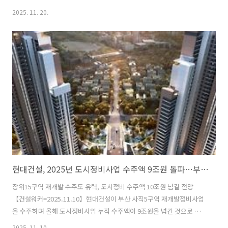
해 하반기 민간 산업플랜트 분야에서 약 3788억원 규모의 수주 실적을
2025. 11. 20.
확보했다. 인천 송도 앰코테크놀로지코리아 송도사업장 신규 테스트동
증축공사(반도체 테스트 공장), 경기도 용인 오뚜기물류서비스 백암 물
류센터 신축공사(스마트 물류센터), 강원 홍천 삼성메디슨 홍천공장 증
축공사(의료기기 생산설비) 등 반도체·식품·헬스케어·물류를 아우르는
수주 성과다. 동부건설의 플랜트 사업은 지난 2022년 HY(에치와이) 논산
공장 증축공사 수주를 기점으로 본격적인 도약에 나섰다. 이후 약 1452
억원 규모의 ..
현대건설, 2025년 도시정비사업 수주액 9조원 돌파…부산 사직5구역 재개발 수주
장위15구역 재개발 수주도 유력, 도시정비 수주액 10조원 넘길 전망
【건설워커=2025.11.10】현대건설이 부산 사직5구역 재개발정비사업
을 수주하며 올해 도시정비사업 누적 수주액이 9조원을 넘긴 것으로 나
타났다. 부산 사직5구역 재개발정비사업조합은 지난 8일 열린 시공사 선
2025. 11. 10.