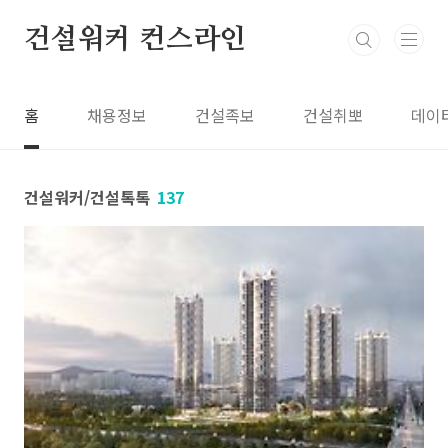
본문 바로가기
건설워커 컨스라인
홈
채용정보
건설족보
건설취뽀
데이
건설워커/건설톡톡
137