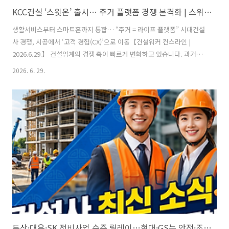
KCC건설 ‘스윗온’ 출시… 주거 플랫폼 경쟁 본격화 | 스위첸 브랜드 전략 분석
생활서비스부터 스마트홈까지 통합… “주거 = 라이프 플랫폼” 시대건설
사 경쟁, 시공에서 ‘고객 경험(CX)’으로 이동【건설워커 컨스라인 |
2026.6.29.】 건설업계의 경쟁 축이 빠르게 변화하고 있습니다. 과거에
는 시공 품질과 브랜드 인지도가 핵심이었다면, 이제는 입주 이후의 ‘고
2026. 6. 29.
객 경험(Customer Experience)’까지 포함하는 방향으로 확장되고 있
습니다. 즉, 분양이 끝나는 순간 관계가 끝나는 것이 아니라 입주 이후의
생활 편의와 서비스까지 브랜드 경쟁력이 되는 시대입니다. 이러한 흐름
속에서 KCC건설이 주거 플랫폼 ‘스윗온(SWITON)’을 선보였습니다.
──────────────── ■ ‘스윗온’이란 무엇인가 ‘스윗
온(SWITON)’은스위첸(SWITZEN), 스위트(Sweet), 스..
두산·대우·SK 정비사업 수주 릴레이…현대·GS는 안전·조직문화 강화 | 건설워커 업계브리핑