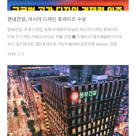
현대건설, 아시아 디자인 프라이즈 수상
현대건설, 조경 디자인 국제 무대에서 빛났다 아시아 디자인 프라이즈·
미국 굿 디자인 어워드서 다수 작품 선정 ■ 디에이치 대치에델루이 티하
우스·힐스테이트 검단포레스트 어린이놀이터 공간부문 Winner 선정 …
예술적 커뮤니티 공간과 스토리텔링형 놀이공간으로 주거 단지 내 공간
2026. 2. 6.
디자인 역량 인정 ■ 세계 31개국 1,500여 개 작품 출품 ‘ASIA Design
Prize’서 5년 연속 수상 성과 이어가 ■ ‘USA Good Design Award
2025’ 최다 수상 등 글로벌 수준의 공간 설계 경쟁력 입증현대건설이 지
난달 27일(화) 아시아 최대 디자인 어워드인 ‘ASIA Design Prize 2026’
공간 부문에서 디에이치 대치에델루이 티하우스와 힐스테이트 검단포레
스트 어린이놀이터로 Winner를..