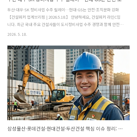
두산·대우·SK 정비사업 수주 릴레이…현대·GS는 안전·조직문화 강화
【건설워커 업계브리핑 | 2026.5.18.】 안녕하세요, 건설워커 라인C입
니다. 최근 국내 주요 건설사들이 도시정비사업 수주 경쟁과 함께 안전·
조직문화 강화에도 속도를 내고 있습니다. 단순히 “얼마나 많이 수주했
2026. 5. 18.
는가”를 넘어, 브랜드·안전·조직 경쟁력까지 종합적으로 평가받는 흐름
이 뚜렷해지고 있습니다. 두산건설은 부산 수영구 망미5구역 재개발사업
시공권을 확보했습니다. 총 7334억 원 규모 사업으로, 지하 5층~지상 32
층, 1800가구 규모의 대형 단지가 조성될 예정입니다. 올해 누적 정비사
업 수주액도 2조 원을 돌파하며 공격적인 수주 흐름을 이어가고 있습니
다. 대우건설은 서울 강동구 천호 A1-1구역 공공재개발 사업 시공사로
선정..
삼성물산·롯데건설·현대건설·두산건설 핵심 이슈 정리: 채용·신기술·브랜드·실적 업계 브리핑