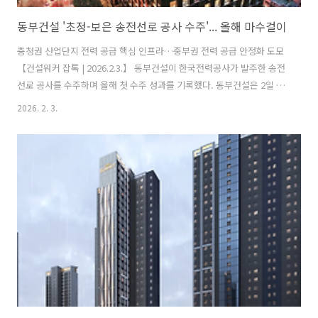
동부건설 '초정-보은 송전선로 공사 수주'... 올해 마수걸이
충청권 산업단지 전력 공급 핵심 인프라…중부권 전력 공급 안정화 도모
【건설워커 잡톡 | 2026.2.3.】 동부건설이 한국전력공사가 발주한 송전
선로 공사를 수주하며 올해 첫 수주 성과를 기록했다. 동부건설은 2일 한
국전력공사가 종합심사낙찰제로 발주한 ‘154kV 초정–보은 송전선로
2026. 2. 3.
(T/L) 건설공사(1공구)’를 수주했다고 밝혔다. 이는 동부건설의 올해 첫
수주다. 이번 공사는 충청북도 보은군 일대에 총 22.558km 규모의
154kV 송전선로를 신설하는 사업으로 총 공사비는 474억원이며 동부건
설이 주관사를 맡는다. 동부건설은 철탑 기초 및 조립·가설, 전선 가선,
송전설비 설치는 물론 인허가·환경·안전관리 전반을 담당할 예정이다.
공사 기간은 착공일로부터 31개월이다. 초청-보은 송전선로 건설공사..