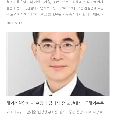
청년 채용 확대부터 건설 신기술, 글로벌 브랜드 경쟁력, 실적 반등까지
한눈에 정리 【건설워커 업계브리핑 | 2026.5.13.】요즘 건설업계 흐름
을 보면 확실히 방향이 바뀌고 있다.단순 시공 중심에서 벗어나 채용, 기
술, 브랜드, 수익성까지 전방위 경쟁으로 넘어가는 모습이다. 이번 브리
2026. 5. 15.
핑에서는 삼성물산, 롯데건설, 현대건설, 두산건설의 최근 핵심 이슈만
딱 짚어서 정리해본다.📰 삼성물산: “채용은 이제 교육부터 연결한다”
삼성물산 건설부문이 청년 구직자를 대상으로 한 실무형 교육 프로그램
을 운영한다.단순 교육이 아니라 협력사 채용까지 이어지는 구조라는 점
이 핵심이다. 이 프로그램은 ‘대·중소기업 상생 일자리 사업’의 일환으로
운영되며, 지금까지 수료자 대비 높은 취업 연계율을 보여왔다. 이번에는
건설..
해외건설협회 새 수장에 김대식 전 오만대사…“해외수주 판 넓힌다”
외교 네트워크 앞세운 ‘현장형 부회장’ 강조…중동·중앙아시아 시장 확