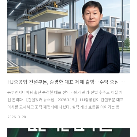
떻게 해석하느냐에 따라 취업 결과는 확연히 달라질 수 있습니다.🔍 1.
신입·저연차: 기회는 열렸지만, 기준은 더 높아졌다 신입 채용 자체가 막
힌 것은 아닙니다. 오히려 일부 직무에서는 기회가 다시 열리는 흐름도
보입니다. 하지만 중요한 변화는 이것입니다. 👉 “스펙형 인재 →..
HJ중공업 건설부문, 송경한 대표 체제 출범…수익 중심 내실경영 강화
동부엔지니어링 출신 송경한 대표 선임…원가 관리·선별 수주로 체질 개
선 본격화 【건설워커 뉴스랩 | 2026.3.15.】 HJ중공업이 건설부문 대표
이사를 교체하고 조직 재정비에 나섰다. 실적 개선 흐름을 이어가는 동시
에 수익성과 안정성을 강화하는 ‘내실경영’에 속도를 내겠다는 전략이
2026. 3. 28.
다. HJ중공업은 3월 27일 정기 주주총회를 통해 송경한 전 동부엔지니어
링 대표를 건설부문 신임 대표이사 사장으로 선임했다. 이번 인사는 단순
인물 교체를 넘어 건설사업 체질 개선과 중장기 성장 기반 확보를 위한