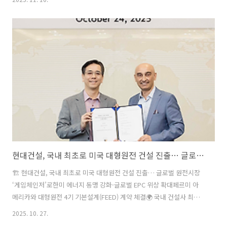
정 총회에서 현대건설의 단독 입찰에 대한 찬반 투표를 진행, 현대건설을
시공사로 선정했다. 부산 사직5구역 재개발은 부산 동래구 사직동 일원
에 지하 3층~지상 38층, 4개 동, 787가구 규모의 공동주택과 부대복리시
설을 조성하는 사업이다. 공사 기간은 착공 후 40개월이며, 공사비는
3567억 원 규모다. 단지는 부산지하철 1·4호선 동래역, 3·4호선 미남
역, 1호선·동해선 교대역 등이 교차하는 교통 중심지에 위치해 있다.
롯..
현대건설, 국내 최초로 미국 대형원전 건설 진출… 글로벌 원전시장 ‘게임체인저’로
🏗️ 현대건설, 국내 최초로 미국 대형원전 건설 진출… 글로벌 원전시장
‘게임체인저’로한미 에너지 동맹 강화·글로벌 EPC 위상 확대페르미 아
메리카와 대형원전 4기 기본설계(FEED) 계약 체결🌍 국내 건설사 최초,
미국 대형원전 시장에 ‘깃발’ 꽂다현대건설이 한국 건설사 최초로 미국
2025. 10. 27.
대형 원전 프로젝트를 맡게 됐습니다.24일 현대건설은 서울 종로구 본사