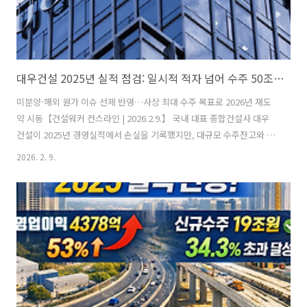
대우건설 2025년 실적 점검: 일시적 적자 넘어 수주 50조 기반 반등 모멘텀 확보
미분양·해외 원가 이슈 선제 반영…사상 최대 수주 목표로 2026년 재도
약 시동【건설워커 컨스라인 | 2026.2.9.】 국내 대표 종합건설사 대우
건설이 2025년 경영실적에서 손실을 기록했지만, 대규모 수주잔고와 안
정적인 재무관리, 그리고 공격적인 2026년 수주 목표를 제시하며 중장기
2026. 2. 9.
성장 기반을 다졌다는 평가가 나온다. 업계에서는 “리스크를 조기에 털
어내고 체력을 비축한 한 해”라는 시각도 제기된다.■ 2025년 실적, 보
수적 회계 처리로 손실 반영대우건설은 2025년 연결기준 잠정 실적으로
매출 8조 546억 원, 영업손실 8,154억 원, 당기순손실 9,161억 원을 기
록했다. 매출은 전년 대비 23.3% 감소했다. 사업부문별로는 건축이 5조
5,084억 원으로 가장 큰 비중을 차지했고, 토목 ..