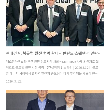
술 발전 이끈 유공자 42명 선정이번 기념식에서는 총 42명의 건설기술인
이 정부포상 및 장관 표창을 받았다. 대형 인프라 및 철도..
현대건설, 북유럽 원전 협력 확대…핀란드·스웨덴·네덜란드서 에너지 전환 파트너 부상
웨스팅하우스와 신규 원전 심포지엄 개최…SMR·MSR 차세대 원자로 협
력으로 글로벌 원전 시장 공략 【건설워커 컨스라인 | 2026.3.12】 글로
벌 에너지 시장에서 원자력 발전의 중요성이 다시 부각되는 가운데 현대
건설이 북유럽 원전 시장에서 협력 범위를 확대하며 존재감을 높이고 있
2026. 3. 12.
다. 핀란드와 스웨덴에서는 신규 원전 협력을 강화하고, 네덜란드에서는
차세대 원자로 기술 협력에 나서며 유럽 원전 시장 공략에 속도를 내는
모습이다. 북유럽 원전 협력 네트워크 확대현대건설은 10~11일(현지시
간) 핀란드 헬싱키에서 미국 원자력 기업 Westinghouse Electric
Company와 함께 ‘핀란드·스웨덴 신규 원전 건설 심포지엄’을 개최했