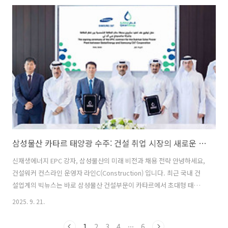
에서 미국 에너지 개발사 ‘페르미 아메리카(Fermi America)’와 손잡고
미국 텍사스주 아마릴로 외곽의 초대형 ‘복합 에너지·AI 캠퍼스’ 내 원전
4기 건설을 위한 기본설계(FEED) 계약을 체결했다고 밝혔습니다. 이날
서명식에는 현대건설 이한우 대표와 페르미 뉴클리어 메수트 우즈만 대
표 등 주요 인사가 참석했으며,계약 직후 홍콩에서 진행된 별..
삼성물산 카타르 태양광 수주: 건설 취업 시장의 새로운 기회
신재생에너지 EPC 강자, 삼성물산의 미래 비전과 채용 전략 안녕하세요,
건설워커 컨스라인 운영자 라인C(Construction) 입니다. 최근 국내 건
설업계의 빅뉴스는 바로 삼성물산 건설부문이 카타르에서 초대형 태양
광 프로젝트를 수주했다는 소식입니다. 약 1조 4,600억 원에 달하는 이
2025. 9. 21.
번 계약은 한국 건설사가 해외에서 따낸 태양광 프로젝트 중 역대 최대
규모로 기록됐습니다. 오늘은 이 소식이 건설업계와 취업 준비생들에게
1
2
3
4
···
6