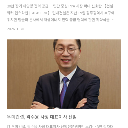
20년 장기 태양광 전력 공급… 민간 중심 PPA 시장 확대 신호탄 【건설
워커 컨스라인 | 2026.1.20.】 현대건설은 지난 19일 광주광역시 북구에
위치한 탑솔라 본사에서 재생에너지 전력 공급 협력에 관한 확약식을 개
최했다고 20일 밝혔다. 이날 행사에는 백상현 현대건설 인프라투자개발
2026. 1. 20.
실장과 오형석 탑솔라그룹 회장을 비롯한 양사 주요 관계자들이 참석했
다. 현대건설은 탑솔라가 개발하거나 시공에 참여하는 태양광 발전사업
을 대상으로, 오는 2028년 말까지 단계적으로 전력구매계약(PPA)을 체
결할 계획이다. *PPA(Power Purchase Agreements): 발전사업자와
전력 소비자간 기간을 정해 체결하는 직접 전력 거래 계약 이번 협력을
통해 공급되는 태양광 전력의 총 설비용량은 1.5GW에 달..
우미건설, 곽수윤 사장 대표이사 선임
📑 우미건설, 곽수윤 사장 대표이사 선임전문경영인 보강… 3인 각자대