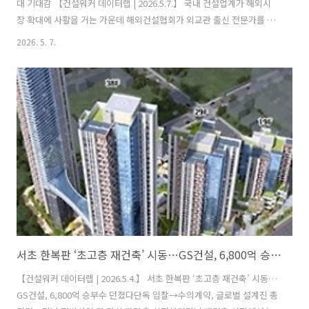
대 기대감 【건설워커 데이터랩 | 2026.5.7.】 국내 건설업계가 해외시
장 확대에 사활을 거는 가운데 해외건설협회가 외교관 출신 전문가를 새
상근부회장으로 선임했다. 중동과 중앙아시아 현장을 두루 경험한 인물
2026. 5. 7.
이 협회 전면에 나서면서 해외 수주 경쟁력 강화에 대한 기대도 커지고
있다. 해외건설협회는 6일 김대식 신임 상근부회장 취임식을 열고 본격
적인 업무에 들어갔다고 밝혔다. 김 부회장의 임기는 2029년 4월 30일까
지 3년이다. 김 부회장은 1983년 외무고시 17회로 공직에 입문한 뒤 주
오만 대사와 주카자흐스탄 대사 등을 지낸 외교통이다. 이후 전북국제협
력진흥원장을 맡으며 국제협력과 대외 네트워크 분야 경험을 이어왔다.
특히 오..
서초 한복판 ‘초고층 재건축’ 시동…GS건설, 6,800억 승부수 던졌다
【건설워커 데이터랩 | 2026.5.4.】 서초 한복판 ‘초고층 재건축’ 시동…
GS건설, 6,800억 승부수 던졌다단독 입찰→수의계약, 글로벌 설계진 총