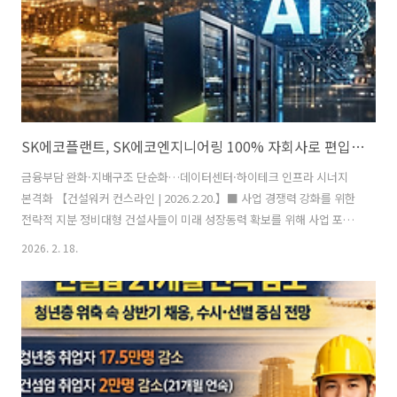
소음 ..
SK에코플랜트, SK에코엔지니어링 100% 자회사로 편입…RCPS 3620억 전량 매입, AI 인프라 중심 사업 재편 가속
금융부담 완화·지배구조 단순화…데이터센터·하이테크 인프라 시너지
본격화 【건설워커 컨스라인 | 2026.2.20.】■ 사업 경쟁력 강화를 위한
전략적 지분 정비대형 건설사들이 미래 성장동력 확보를 위해 사업 포트
폴리오를 재편하는 가운데, 친환경·하이테크 인프라 역량을 강화하려는
2026. 2. 18.
움직임이 이어지고 있다. SK에코플랜트는 최근 이사회를 통해 자회사
SK에코엔지니어링이 발행한 RCPS(상환전환우선주) 565만주(지분
42.8%)를 약 3,620억원에 매입하기로 결정했다. 이번 거래가 마무리되
면 기존 보통주 지분(57.2%)을 포함해 지분 100%를 확보하며 완전 자
회사 체제를 구축하게 된다. 해당 RCPS는 과거 미래에셋증권과 이음프
라이빗에쿼티가 투자 목적으로 설립한 SPC 에코에너지홀딩스가 보유하
고 있던 물..