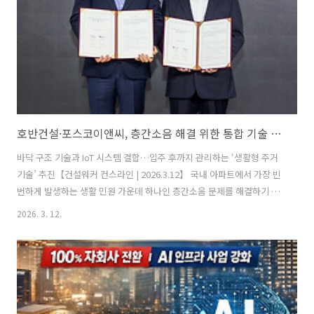
다. 행사는 핀란드 투자·무역 진흥기관인 Business Finlan..
호반건설·포스코이앤씨, 층간소음 해결 위한 통합 기술 개발 협력
바닥 구조 기술과 IoT 시스템 결합…입주 후까지 관리하는 ‘생활형 주거
기술’ 추진【건설워커 컨스라인 | 2026.3.12】 국내 아파트에서 가장 빈
번하게 발생하는 생활 민원 가운데 하나인 층간소음 문제를 해결하기 위
해 주요 건설사 간 기술 협력이 본격화되고 있다. 호반건설과 포스코이앤
2026. 3. 12.
씨는 공동주택 주거환경 개선을 목표로 층간소음 통합 기술 공동개발 업
무협약(MOU)을 체결하고 관련 기술 연구에 착수했다고 밝혔다.층간소
음 대응 기술 협력 체계 구축양사는 11일 서울 서초구 우면동 호반건설
본사에서 협약식을 열고 공동주택 층간소음 문제 해결을 위한 기술 협력
체계를 구축하기로 했다. 이번 협력은 최근 시행된 층간소음 사후확인제
등 주거환경 관련 제도 변화에 대응하고, 실제 입주민이 체감할 수 있는