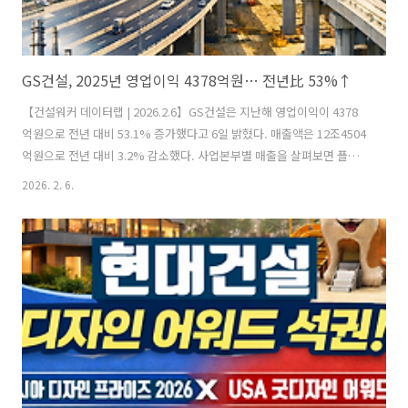
GS건설, 2025년 영업이익 4378억원… 전년比 53%↑
【건설워커 데이터랩 | 2026.2.6】GS건설은 지난해 영업이익이 4378
억원으로 전년 대비 53.1% 증가했다고 6일 밝혔다. 매출액은 12조4504
억원으로 전년 대비 3.2% 감소했다. 사업본부별 매출을 살펴보면 플랜
트사업본부가 88.1% 높은 성장률을 보이며 매출이 7017억 원에서 1조
2026. 2. 6.
3201억 원으로 증가했다. 인프라사업본부도 1조1535억 원에서 1조
4614억 원으로 매출이 26.7% 성장했다. 반면 건축주택사업본부 매출은
전년 9조5110억 원에서 7조7869억 원으로 18.1% 감소했다. 지난해 신
규 수주는 19조2073억원을 기록해, 목표였던 14조3000억원을 34.3%
초과 달성하며 안정적인 미래 먹거리를 확보했다. 지난해 GS건설은 서
울 봉천 제14구역 주택 재개발 정비..