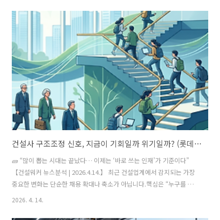
센터 구축 및 도시 개발 협력을 위한 양해각서(MOU)를 체결했다. 협약식
에는 양국 정부 및 주요 기관 관계자들이 참석했다. 이번 협력의 핵심은
베트남 내 대규모 데이터센터 공동 개발이다. 양측은 하이퍼스케일, 코로
케이션, 기업 수요를 모두 수용할 수 있는 시설을 구축하고, 확장성과 에
너지 효율, 냉각 성능을 설계 단계부터 반영할 계획이다. 초기에는 수십
메가와트(MW) 규모로 시작해 시장 상황에 따라 점진적으로 확대하는
방..
건설사 구조조정 신호, 지금이 기회일까 위기일까? (롯데건설 희망퇴직 이후 채용 트렌드 분석)
🧱 “많이 뽑는 시대는 끝났다… 이제는 ‘바로 쓰는 인재’가 기준이다”
【건설워커 뉴스분석 | 2026.4.14.】 최근 건설업계에서 감지되는 가장
중요한 변화는 단순한 채용 확대나 축소가 아닙니다.핵심은 “누구를 뽑
느냐”의 기준이 완전히 바뀌고 있다는 점입니다. 특히 최근 롯데건설 희
2026. 4. 14.
망퇴직 이슈 이후, 건설사들은 인력 구조를 재정비하면서 인건비 대비 효
율이 높은 인재 중심으로 채용 전략을 재편하고 있습니다. 이 흐름을 어