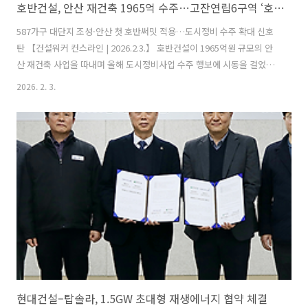
호반건설, 안산 재건축 1965억 수주…고잔연립6구역 ‘호반써밋’ 들어선다
587가구 대단지 조성·안산 첫 호반써밋 적용…도시정비 수주 확대 신호
탄 【건설워커 컨스라인 | 2026.2.3.】 호반건설이 1965억원 규모의 안
산 재건축 사업을 따내며 올해 도시정비사업 수주 행보에 시동을 걸었다.
안산 고잔연립6구역에 처음으로 ‘호반써밋’ 브랜드가 적용될 예정이어
2026. 2. 3.
서 지역 부동산 시장과 건설업계의 관심이 모이고 있다.호반건설은 지난
달 31일 경기 안산 고잔연립6구역 재건축사업을 수주했다고 1일 밝혔다.
이번 사업은 경기도 안산시 단원구 고잔동 612번지 일원에 지하 3층~지
상 28층, 6개 동, 총 587가구 규모의 아파트와 부대복리시설을 조성하는
프로젝트다. 총 공사비는 약 1965억원이다. 해당 단지는 안산 지역 최초
로 호반건설의 프리미엄 주거 브랜드 ‘호반써밋’이 적용된다. ..
현대건설–탑솔라, 1.5GW 초대형 재생에너지 협약 체결