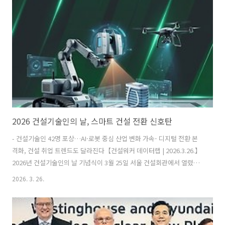
조치로 해석된다. 송 대표는 경희대학교 영문학과를 졸업하고 1995년 동
부건설에 입사해 인사, 외주, 구매 등 핵심 부서를 거친 관리형 리더다.
이후 동부엔지니어링 대표를 맡아 조직 운영과 수익 구조 개선 성과를 ..
2026 건설기술인의 날, 스마트 건설 전환 신호탄
- 건설기술인 42명 포상…AI·로봇 중심 산업 변화 가속- 디지털 전환 본
격화, 건설 취업 트렌드도 달라진다【건설워커 데이터랩 | 2026.3.26.】
2026년 건설기술인의 날 기념식이 3월 25일 서울 건설회관에서 열렸다.
이번 행사는 건설기술 발전에 기여한 유공자를 격려하는 동시에, 산업 전
2026. 3. 26.
반의 디지털 전환과 스마트 건설 확산 방향을 공유하는 자리로 마련됐다.
국토교통부와 한국건설기술인협회가 공동 주최한 이번 행사에는 정부
관계자, 건설업계 주요 인사, 수상자 등 약 1,000명이 참석했다. 현장 참
석이 어려운 기술인들을 위해 온라인 생중계도 함께 진행됐다. ℹ️ 건설기