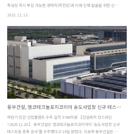
특성상 즉시 투입 가능한 경력직(즉전감)과 미래 인재 발굴을 위한 신입
채용은 불황기에도 중단되기 어렵다는 분석이 나온다. 건설구인구직 플
2025. 12. 13.
랫폼 건설워커에 따르면 KCC건설, 계룡건설, 대광건영, 진흥기업, 이랜
드건설 등 다수의 1등급 건설사가 신입 및 경력직 채용을 지속하고 있다.
📦 KCC건설, 2026년 대졸 신입 공개채용 스위첸 브랜드로 알려진 KCC
건설은 2026년 대졸 신입사원을 모집한다. 모집 분야는 인프라사업, 건
축, 전기·설비, 개발, 공사지원, 법무, 디지털경영 등이며, 지원은 23일
까지 가능하다. 기본 자격은 4년제 졸업(예정)자, 평점 3...
동부건설, 엠코테크놀로지코리아 송도사업장 신규 테스트동 증축공사 수주
하반기 민간 산업플랜트 수주 실적 3788억원 【건설워커 컨스라인
=2025.11.20.】 동부건설은 앰코테크놀로지코리아의 ‘송도사업장 신규
테스트동 증축 공사’를 수주했다고 19일 밝혔다. 이로써 동부건설은 올