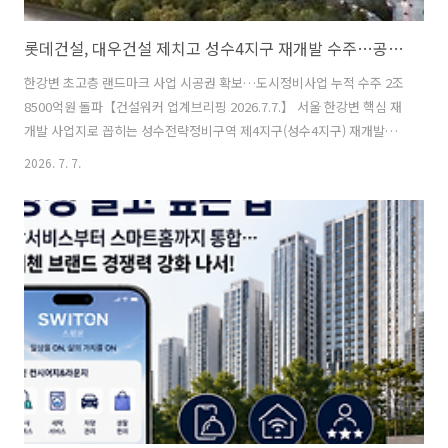
롯데건설, 대우건설 제치고 성수4지구 재개발 수주…공사비 1조3628억원
한강변 초고층 랜드마크 사업 시공권 확보…도시정비사업 누적 수주 2조
8500억원 돌파【건설워커 업계브리핑 2026.7.7.】 서울 한강변 핵심 재
개발 사업지로 꼽히는 성수전략정비구역 제4지구(성수4지구) 재개발사
업의 시공사로 롯데건설이 최종 선정됐다. 공사비만 1조3628억원에 달
2026. 7. 7.
하는 초대형 정비사업으로, 롯데건설은 이번 수주를 통해 올해 도시정비
사업 누적 수주액을 2조8500억원 이상으로 끌어올리며 정비사업 경쟁력
을 다시 한번 입증했다.롯데건설, 성수4지구 재개발 시공권 확보롯데건
설은 지난 7월 5일 열린 성수전략정비구역 제4지구 재개발사업 시공사
선정 총회에서 최종 시공사로 선정됐다. 조합원 투표 결과 유효투표 618
표 가운데 롯데건설이 449표를 얻으며 경쟁사인 대우건설을 제치고 시
공권을 확보했다...