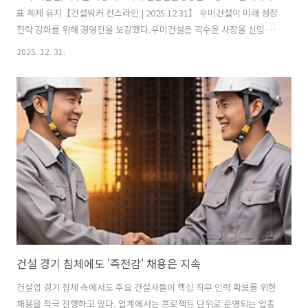
표 체제 유지【건설워커 컨스라인 | 2025.12.31】 우미건설이 미래 성장
전략 강화를 위해 경영진을 보강했다.우미건설은 곽수윤 사장을 신임 대
표이사로 선임하고, 기존 대표들과 함께 3인 각자대표 체제를 유지한다
2025. 12. 31.
고 31일 밝혔다. 이번 인사로 우미건설은 김영길 대표, 김성철 대표, 곽수
윤 대표가 각자 역할을 분담하는 경영 체제를 이어가게 됐다. 회사 측은
이번 선임이 경영진 교체가 아닌, 전문경영인 영입을 통한 전략적 보강이
라는 점을 강조했다. 곽수윤 신임 대표는 서울대학교 건축학과를 졸업하
고, 1992년 대림산업(현 DL이앤씨)에 입사해 주택건축사업본부장, 경영
혁신본부장 등 주요 보직을 두루 거친 건설 전문가다.지난해 우미건설
고..
건설 경기 침체에도 '즉전감' 채용은 지속
건설업 경기 침체 속에서도 주요 건설사들이 핵심 직무 인력 확보를 위한
채용을 적극 진행하고 있다. 업계에서는 프로젝트 단위로 운영되는 업종