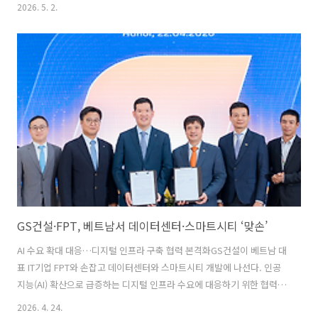
매출 2조4005억원, 영업이익 735억원을 기록했습니다. 매출은 전년 동
2026. 5. 2.
기 대비 21.6% 감소했지만, 영업이익은 오히려 4.4% 증가하며 ‘수익성
중심 경영’ 기조를 유지했습니다.사업부문별 흐름건축·주택사업본부 매
출이 1조4213억원으로 가장 큰 비중을 차지했고,인프라사업본부 3264
억원, 플랜트사업본부 2536억원 순입니다. 다만 부동산 경기 위축 영향
으로건축·주택사업 매출은 전년 대비 29.3% 감소했습니다.신규 수주
및 성장 포인트신규 수주는 2조6025억원을 기록했습니다. 주요 ..
GS건설·FPT, 베트남서 데이터센터·스마트시티 ‘맞손’
AI 수요 확대 대응…디지털 인프라 구축 협력 본격화GS건설이 베트남 대
표 IT기업 FPT와 손잡고 데이터센터와 스마트시티 개발에 나선다. 인공
지능(AI) 확산으로 급증하는 디지털 인프라 수요에 대응하기 위한 협력이
다. 양사는 최근 하노이에서 열린 한·베 비즈니스 포럼을 계기로 데이터
2026. 4. 24.