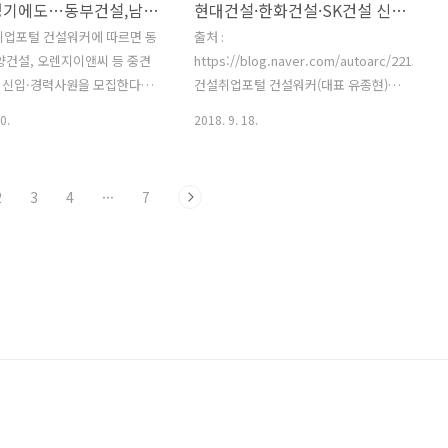
건설 불경기에도…동부건설,남양건설,오렌지이앤씨,아이에스동서 인재채용
현대건설·한화건설·SK건설 신입사원 공개채용
3년 연속 국내 건설사업관리
은 4년제 대학교 이상 해당분야 전공자,
력평가 1위 업체인 삼우씨엠건축
영어회화 능통자 우대, 관련 자격증 소지
취업포털 건설워커에 따르면 동
출처 :
 경력사원을 모집한다. 모집분
자 우대, 해외근무 가능자 우대, 보훈대상
양건설, 오렌지이앤씨 등 중견
https://blog.naver.com/autoarc/2213598
설비, 전기, 소방, 제어, 구조,
자 및 장애인은 관련법률에 의해 우대함
신입·경력사원을 모집한다. /
건설취업포털 건설워커(대표 유종현)는
27..
등이다. 자세한 정보..
Alexas_Fotos, Pixabay [건
현대건설, 한화건설, SK건설이 하반기 신
0.
2018. 9. 18.
8-10-10] 하반기 채용시즌에
입사원 공채를 진행한다고 17일 밝혔다.
 건설사들이 적극적으로 인재
현대건설의 경우 모집분야는 ▲기술직군
고 있다. 10일 건설취업포털
(토목, 건축, 기계·설비, 전기·전자) ▲사
2
3
4
···
7
따르면 동부건설, 남양건설,
무직군(인문 전계열) ▲R&D직군(이공 전
 등 중견 건설사들이 신입·
계열) 등이며, 입사지원서는 오는 21일까
 모집한다. 동부건설이 신입사
지 현대건설 홈페이지에서 받는다. 지원
을 진행한다. 모집분야는 △
자격은 2019년 2월 졸업예정자 또는 기졸
 △기계 △전기 △품질 △안
업자다. 지원서 제출 마감일 기준 2년 이
법무, 영업) 등이며 23일까지
내 영어성적(토익·토익 스피킹·오픽·텝
 홈페이지에서 온라인 입사지원
스·텝스 스피킹)을 보유한 자(영어권 국
 지원자격은 △4년제 정규대학
가 해외대학 졸업자 제외) 우수자와 안전
 또는 2019년 2월 졸업예정자
자격증 및 직무 관련 자격증 보유자는 우
의 경우 입사일(19년1월1
대한다. 한화건설의 경우 모집분야는 ▲
..
경영관리(기획, 재무, 인..