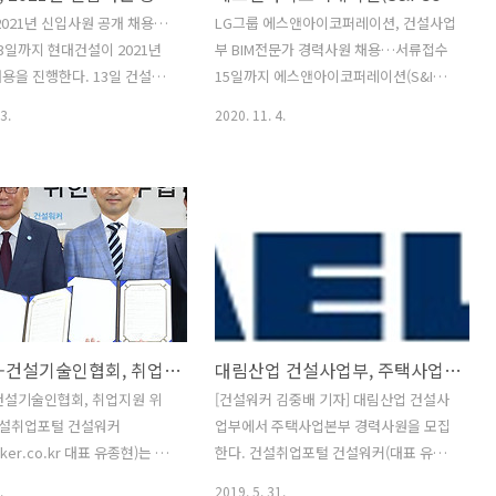
 △전기 △안전 △재무·회계
관리, 건축견적, 골프장공무, 회계, 인사,
2021년 신입사원 공개 채용…
LG그룹 에스앤아이코퍼레이션, 건설사업
 △홍보 △설계·인테리어 △
환경관리, 기능직 등이며 13일까지 회사
3일까지 현대건설이 2021년
부 BIM전문가 경력사원 채용…서류접수
 등이며 14일까지 회사 채용
채용 홈페이지에서 입사지원하면 된다.
용을 진행한다. 13일 건설취
15일까지 에스앤아이코퍼레이션(S&I
서 입사지원하면 된다. 한신공
지원자격은 ▲직무별 필수사항 해당..
설워커(대표 유종현)에 따르
Corp.)이 건설사업부에서 근무할 BIM전
3.
2020. 11. 4.
신입 및 ..
채용의 모집전공은 토목(토목사
문가 경력사원을 모집한다. 4일 건설취업
(건축·주택사업), 기계(플랜트사
플랫폼 건설워커(대표 유종현)에 따르면,
플랜트사업), 상경(재경, 사업관
이번 채용의 모집 분야는 BIM(P/L급)과
. *괄호 안은 모집분야. 지원자
BIM(기계설계관리)로 나뉜다. 공통 지원
전공 관련 학사·석사 학위를
자격은 ▲4년제 대졸 이상 ▲건축/설비/
였거나 2021년 2월 졸업 예정
전기 관련 학과 ▲BIM관련 실무 경력 3년
 4.5 만점 기준 3.0 이상 ▲토
이상 ▲클린룸·전지 공장/IDC 프로젝트
이상 또는 토익스피킹 140점 이
수행 경험자 및 해외 현장 근무 경험자 우
 IM3 이상(단, 2018년 11월
대 등이다. 입사희망자는 15일까지 LG그
건설워커-건설기술인협회, 취업지원 위한 MOU
대림산업 건설사업부, 주택사업본부 경력사원 채용
 취득한 공인어학성적만 유효)
룹 채용포털 사이트인 LG커리어스에서
 관련 및 안전기사 자격증 소
온라인 입사지원하면 된다. 전형절차는
건설기술인협회, 취업지원 위
[건설워커 김중배 기자] 대림산업 건설사
리 소프트웨어(BIM, CAD, 프
서류전형, 인적성검사, 1차면접, 건강검
건설취업포털 건설워커
업부에서 주택사업본부 경력사원을 모집
) 사용자 우대 ▲해..
진, 2차면접 순으로 진행된다. 채용 일정
ker.co.kr 대표 유종현)는 지
한다. 건설취업포털 건설워커(대표 유종
은 기업 사정에 따라 변경..
한국건설기술인협회(회장 김연
현)에 따르면, 이번 대림산업 채용의 모집
.
2019. 5. 31.