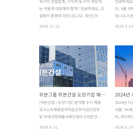
위기의 건설업계, 구직자 및 이직 희망자
안녕하세요
는 어떻게 대응해야 할까? 안녕하세요, 건
다. 9월 
설워커 운영자 라인C입니다. 라인C의
입니다.시
'C'는 무엇의 약자일까요? 맞습니다! 바로
템, 일성건
2024. 12. 15.
2024. 9. 13
건설(Construction)을 의미해요.‘C’가
업, 위본건
성씨 ‘씨’처럼 들리죠? 그래서 더욱 친근
크리트공작
하고 기억에 쏙 들어요! 현재 건설업계는
소, 시티건
비상 상황에 빠져 있습니다.건설 경기 침
재채용을 
체, 건설사들의 부도와 폐업, 해외 프로젝
설워커 홈
트 리스크, 그리고 윤석열 대통령 탄핵을
를 참고하시
둘러싼 정치적 혼란까지 겹쳐 취업 시장
러분, 건설
에 큰 영향을 미치고 있습니다. 이러한 불
적 영향을 
확실한 상황 속에서 구직자들은 어떻게
운 시기일
위본그룹 위본건설 도양기업 채용 (토목·건축팀)
대응해야 할지, 건설회사들은 어떤 전략
요합니다. 
을 세워야 할지 고민이 깊어지고 있습니
고 도전하
[위본건설 / 도양기업] 분야별 수시 채용
2024년 
다.이번 포스팅에서는 건설업계의 위기
합니다. 
공고소속채용분야직급근무지담당업무
사들: SK
상황을 분석한 여러 글들을 링크로 모아,
경력마감일
및 우대사항제출서류인원비고위본건설
티, 자이씨
구직자들이 취업 준비를 어..
무, 안전,
토목팀경력 (대리~차장)본사 (경기도 성
능력평가 
2024. 8. 31.
2024. 8. 19
4204-7
남시)1) 업무- 현장 업무지원 - 공사원가
승한 몇몇