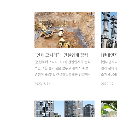
리자경력채용
검토 - 공동도급 비주관현장 관리2) 우대
다. 국토교통
사항 - 본사근무 유경험자 - 해당 직무 유
년 시공능력
경험자 - 관련 자격증 소지자 (기사, 산업
엔지니어링
기사)- 입사지원서 및 자기소개서 - 기술
이, 우암건
인협회 경력증명서 - 자격증 사본(소지자
로 도약하며
에 한함)0명신입/경력 (사원~차장)현장
다.SK에코
(전국)1) 업무현장관리 (공사, 공무, 품
로 38위 
질)2) 우대사항- 항만공사 유경험자 - 관
시공능력평가
"인재 모셔라"…건설업계 경력직 채용 경쟁 '후끈'
로공사 유경험자 - 관급공사 유경험자 -
계단 상승해
관련 자격증 소지자(기사, 산업기사)- 입
있습니다. 
[건설워커 2023-07-14] 건설업계가 본격
[현대엔지
사지원서 및 자기소개서- 기술인협회 경
상승폭으로
적인 여름 휴가철을 앞두고 경력직 확보
관리 분야 
력증명서- 자격증 사본(소지자에 한함)0
(LiBS),
경쟁이 뜨겁다. 건설취업플랫폼 건설워커
소개 GLOBA
명 소속채용분야직급근무지담당업..
첨단 소재 
(대표 유종현)에 따르면 현대건설, GS건
PARTNE
2023. 7. 14.
2022. 12. 1
설, 동부건설, CJ대한통운 건설부문 등이
는 글로벌 
경력 인재 모시기에 적극 나서고 있다. 현
어링] 건
대건설이 정규직 경력사원을 모집한다.
경력직 인재
모집분야는 하이테크 설계(설비부문, 전
품질관리 학력
기부문)이며 16일까지 회사 홈페이지 인
력 : 3년 