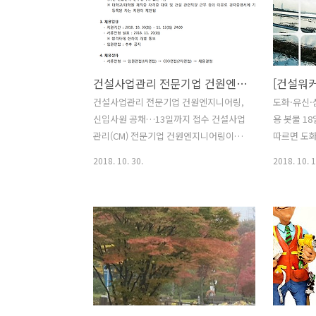
소지자 및 석·박사 학위 소지자는 우대한
Study,
다. 전형절차는 서류전형, 인적성검사, 실
복합개발사
무면접, 건강검진 순으로 6월2일까지 회
설계관리 유
사 채용 홈페이지에서 온라인 입사지원하
/ 경력사원
건설사업관리 전문기업 건원엔지니어링, 신입사원 공채
면 된다.
기시공 등이
채용 홈페
건설사업관리 전문기업 건원엔지니어링,
도화·유신·
된다. 자격
신입사원 공채…13일까지 접수 건설사업
용 봇물 1
공동주택 
관리(CM) 전문기업 건원엔지니어링이
따르면 도화
증 보유자 
2019년 대졸 신입사원 공채에 나선다. 건
니어링 등이
2018. 10. 30.
2018. 10. 1
설취업포털 건설워커(대표 유종현)는 건
다. 도화
원엔지니어링이 11월 13일까지 2019년
다. 모집분야
도 정기 신입사원 모집을 시작한다고 밝
계, 전기, 
혔다. 모집직무는 건설사업관리자(CMr)
해외, 행정
이며, 관련전공은 건축이다. 건원엔지니
며 이달 2
어링 홈페이지 해당 채용공고에서 온라인
서 입사지원
입사지원하면 된다. 지원자격은 ▲정규 4
사원 뽑는다
년제 대학 졸업자(2019년 2월 졸업예정
환경, 조경
자 포함) ▲건축기사 이상 자격증 소지자
31일까지