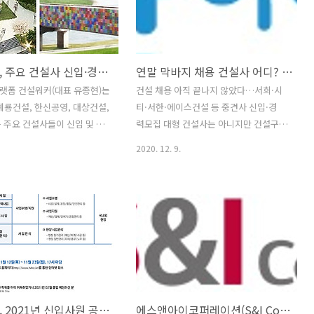
험,주5일근무 급여조건 : 협의/
격자에 한하여 제출 요청할 예정임 라) 입
근무지 : 해외 전형절차 지원
사지원서에 기재한 사항과 최종합격자가
서류전형 - 필기전형 - 면접전형
제출한 증빙서류가 불일치시는 합격이 취
- 최종합격 마감일 2022년 12
소됩니다. 4. 제출기한 2022년 11월 27일
건설워커, 주요 건설사 신입·경력사원 공개채용 실시
연말 막바지 채용 건설사 어디? 서희건설·시티건설·서한·에이스건설
까지 지원방법 홈페이지 접수 : 건
까지 5. 기 타 가) 입사지원서 접수 여부는
확인 문의처 담당자 : 인력운
E-mail 로 통보 나) 각 채용과정 단계별 합
랫폼 건설워커(대표 유종현)는
건설 채용 아직 끝나지 않았다…서희·시
 매니저 문의메일 : 건설워커
격 및 불합격 여부는 E-mail 로 통보 다..
계룡건설, 한신공영, 대상건설,
티·서한·에이스건설 등 중견사 신입·경
 확인하세요!! 전..
 주요 건설사들이 신입 및 경
력모집 대형 건설사는 아니지만 건설구직
채용을 진행한다고 4일 밝혔
자들에게 인기가 높은 중견 건설사들이
2020. 12. 9.
설이 상반기 신입 및 경력사원
올해 12월 막바지 신입 인재 채용에 나서
. 모집분야는 △재개발·재건
고 있다. 9일 건설취업플랫폼 건설워커
델링 △복합개발 △주택개발
(대표 유종현)에 따르면 서희건설, 시티건
오픈 이노베이션 △마케팅 △
설, 서한, 에이스건설 등이 신입 및 경력사
경 △주택관리 △품질관리 △
원 채용을 진행 중이다. ◆ 서희스타힐스
 △전기 △설비 △안전 △보
브랜드의 서희건설이 신입 및 경력사원을
△AS 등이며 13일까지 회사 채
모집한다. 모집부문은 현장소장, 건축시
에서 입사지원하면 된다. 계
공, 건축공무, 안전관리, 품질관리, 검사
반기 경력 및 신입사원 공개
원, 기계설비, 전기관리, 보건관리, 토목
현대건설, 2021년 신입사원 공개 채용…서류접수 23일까지
에스앤아이코퍼레이션(S&I Corp.), 건설사업부 BIM전문가 채용
한다. 모집부문은 △건축 △
시공, 토목공무, QC, 개발영업, 건축구조