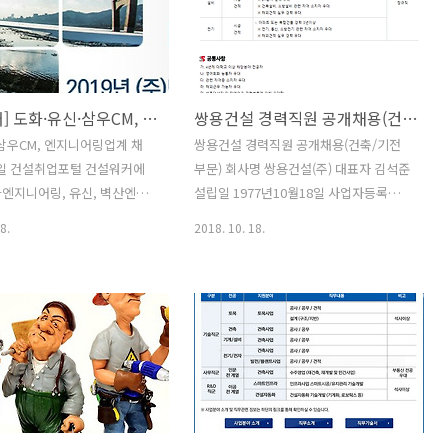
 기획설계 경력 보유 △주상복합,
액 상위 건설사 유경험자 우대 등이다. 채
업 업무 경력 보유 △건설사
용은 서류전형, 면접전형(1, 2차), 합격자
경력자 우대 등이다. GS건설
발표, 신체검사 순이다. 건설워커에서 입
 모집 모집분야는 건축시공, 전
사지원서를 내려 받아 작성한 후 20일까
[건설워커] 도화·유신·삼우CM, 엔지니어링업계 채용 봇물
쌍용건설 경력직원 공개채용(건축/기전 부문)
며 다음달(6월) 2일까지 회사
지 이메일로 제출하면 된다. 자료제공 건
이지에서 온라인 입사지원하면
설취업포털 건설워커
삼우CM, 엔지니어링업계 채
쌍용건설 경력직원 공개채용(건축/기전
요건은 △직무 경력 충족자 △
8일 건설취업포털 건설워커에
부문) 회사명 쌍용건설(주) 대표자 김석준
유경험자 우대 △관련분야 자격
엔지니어링, 유신, 벽산엔지
설립일 1977년10월18일 사업자등록번호
우대 등이다. 롯데건설..
 신입사원 공개 채용에 나선
120-81-01957 회사규모 대기업(1000명
8.
2018. 10. 18.
엔지니어링은 신입사원을 모집한
~) 근로자수 1,200명 자본금
는 토목, 건축, 도시, 조경, 기
182,662,000,000원 주요사업 토목,건축,
수자원, 도로, 환경, 구조, 지반,
플랜트 홈페이지
ㆍ인사, 회계ㆍ세무, 전산 등이
http://www.ssyenc.com [건설워커
4일까지 회사 채용 홈페이지에
2018-10-18] 쌍용건설이 경력직원 공개
하면 된다. 유신은 대졸 신입
채용을 진행한다. 모집분야는 국내건축
. 모집분야는 토목, 도시계획,
(시공, 공무, 견적), 설비(시공, 견적), 전
, 기계, 전기, 경영지원 등이며
기(시공, 견적) 등이며 28일까지 회사 홈
 회사 홈페이지에서 입사지원하
페이지에서 입사지원하면 된다. 공통사항