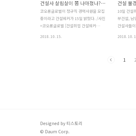
건설사 살림살이 쫌 나아졌나?…코오롱글로벌 등 정규직 채용 '눈길'
▲TOEIC 700점 이상 또는 토익스피킹 레
면 된다. 
벨5급 이상(유효기간 성적에 한함, 해외
(CM) 능
코오롱글로벌이 정규직 경력사원을 모집
10일 건설
학위 취득자는 불필요) ▲남자의 경우 병
사사무소가
중이라고 건설워커가 15일 밝혔다. /사진
부건설, 남
역필 또는 면제자 ▲해외여행에 결격사유
야는 건축, 
=코오롱글로벌 [건설취업 건설워커
건설사들이 
가 없는 자 ▲건설기술자 경력관리 수탁
토목 등이며 
2018-10-15 15:52] 국내 고용시장은 여
Photo by 
2018. 10. 15.
2018. 10. 1
기관..
전히 암울하고 정부의 노골적 건설업 '패
설워커 201
싱'이 이어지고 있는 가운데, 중견 건설사
맞춰 중견
채용이 꾸준히 이어지고 있어 눈길을 끈
확보에 나서
1
다. 15일 건설취업포털 건설워커에 따르
건설워커에 
면 코오롱글로벌이 정규직 경력사원을 모
오렌지이앤씨
집 중이며 서희건설, 한양건설, 시티건설,
경력사원을
선원건설 등은 신입/경력사원 채용에 나
원 공개채용
선다. 먼저, 코오롱글로벌 건설부문(도급
토목 △건축
순위 20위)은 이달 26일까지 건축분야 경
전 △사무(
력사원을 모집한다. 모집직무는 공사, 공
회사 채용
무이며 코오롱그룹 채용 홈페이지에서 온
하면 된다.
라인 입사지원하면 된다. 공통 응시자격
교 기졸업자
Designed by 티스토리
은 ▲국내외 4년제 대학교 건축관련 졸업
△졸업예정자
© Daum Corp.
자 ▲해외여행에 결격사유가 없는 병역..
일예정) 이후 