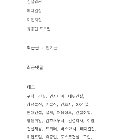
건설워커
메디컬잡
이엔지잡
유종현 프로필
최근글
인기글
최근댓글
태그
구직
건설
엔지니어
대우건설
삼성물산
기술직
간호사
GS건설
현대건설
설계
채용정보
건설취업
병원취업
간호조무사
건설회사
취업
건설채용
트위터
버스25시
메디컬잡
취업포털
유종현
포스코건설
구인