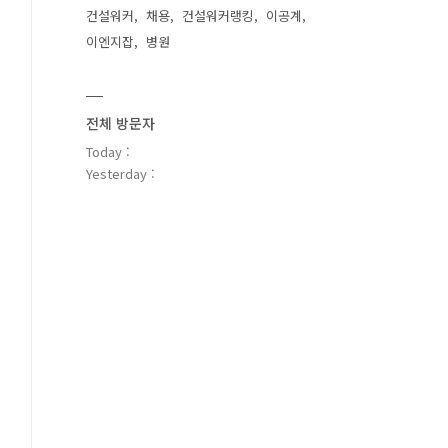
건설워커
채용
건설워커랭킹
이공계
이엔지잡
병원
전체 방문자
Today :
Yesterday :