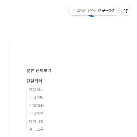
건설워커 컨스라인
구독하기
분류 전체보기
건설워커
채용정보
건설취뽀
기업DNA
건설톡톡
데이터랩
프레스룸