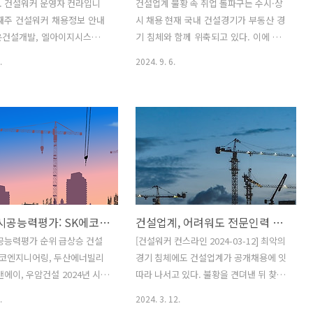
. 건설워커 운영자 컨라입니
건설업계 불황 속 취업 돌파구는 수시·상
셋째주 건설워커 채용정보 안내
시 채용 현재 국내 건설경기가 부동산 경
온건설개발, 엘아이지시스
기 침체와 함께 위축되고 있다. 이에 따
설, 일광이앤씨, 동양건설산
라 건설업계의 채용 인원도 줄어들고 있
.
2024. 9. 6.
설, 대방건설, 에이스건설, 콘
으며, 구직자들은 기존의 대기업 공채 외
소, 삼우종합건축사사무
에도 다양한 채용 방식을 적극적으로 탐
설, 대명건설, 쌍용건설이 인
색해야 하는 상황이다. 이번 기사에서
진행합니다.자세한 내용은 건
는 하반기 구직자들이 수시·상시 채용
페이지에서 해당 모집공고
을 공략하는 전략을 소개한다. 대기업 공
기 바랍니다. 건설구직자 여
채 감소, 수시·상시 채용이 주류로 과
업 부진은 고용시장에도 부정
거 대기업 공채가 주를 이루던 건설업
미치고 있습니다. 하지만 어려
계 채용 시장은 이제 변화하고 있다. 현
수록 긍정적인 마음가짐이 중
재 그룹 공채를 유지하는 기업은 삼성
2024년 시공능력평가: SK에코엔지니어링, 두산에너빌리티, 자이씨앤에이, 우암건설 "불황에 더 잘나가네"
건설업계, 어려워도 전문인력 뽑는다…삼성물산·현대건설·GS건설 등 모집
건설산업에 대한 열정을 가지
에 불과하며, 대부분의 대기업은 수
는 여러분을 건설워커가 응원
시 및 상시 채용 방식을 채택하고 있
시공능력평가 순위 급상승 건설
[건설워커 컨스라인 2024-03-12] 최악의
화이팅하세요! 기업명모집내용
다. 이는 기업들이 필요할 때마다 인재
에코엔지니어링, 두산에너빌리
경기 침체에도 건설업계가 공개채용에 잇
문의처시온건설개발건축, 공
를 모집하는 유연한 방식으로 전환하
앤에이, 우암건설 2024년 시공
따라 나서고 있다. 불황을 견뎌낸 뒤 찾아
 설비.전기전체채용시070-
고 있음을 의미한다. 대기업 공채만 기다
순위가 발표되면서 순위가 급상
올 회복기를 대비하기 위해서는 인재 확
.
2024. 3. 12.
794엘아이지시스템현장 토목 관
리기보다 수시·상시 채용에도 집중하
 건설사들이 주목받고 있습니
보가 중요하기 때문이다. 현대건설은 이