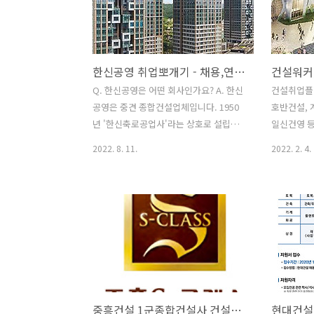
재채용에서 온라인 입사지원하면 된다.
생 : 4대보
지원자격은 ▲배터리공장, 반도체공장,
면접후결정 
자동차공장, 데이터센터 등 하이테크 분
서접수 - 
야 산업시설 건축물 설계 프로젝트 수행
- 신체검사 
한신공영 취업뽀개기 - 채용,연봉,면접,복리후생정보
경력 보유자 ▲설계사 또는 시공사 합산
월 31일 
경력 3년 이상 15년 이하 ▲영어회화 우
설워커에서 
Q. 한신공영은 어떤 회사인가요? ​A. 한신
건설취업플
수자 우대 ▲현대차/SK/LG 등 국내 대기
영팀 윤성현
공영은 중견 종합건설업체입니다. 1950
호반건설, 
업 발주 산업시설 설계업무 경험자 우대
채용공고에서
년 '한신축로공업사'라는 상호로 설립되
일신건영 등
등이다. GS건설이 정규직 경력사원을..
었고, 1967년 상호변경(한신공영 주식회
력사원 공개
2022. 8. 11.
2022. 2. 4.
사 설립), 1976년 상장하였습니다. 국내
다. 호반건
및 해외 종합건설업을 주요 사업으로 영
을 모집한다
위하고 있습니다. 아파트 브랜드로 '한신
축 △리모
더휴'를 보유하고 있습니다. 국토교통부
△회계 △
가 발표한 2022년 시공능력평가 결과, 토
인사 △재
목건축공사업에서 1조6830억원의 평가
건축 △토목
액을 기록해 업계 순위 25위를 기록했습
건 △품질 
니다. ​Q. 한신공영 전형절차는 어떻게 진
용 홈페이지
행되나요? ​A. 한신공영 공개채용 전형절
룡건설이 상
중흥건설 1군종합건설사 건설워커 신입/경력 채용소식
차는 1단계 서류전형, 2단계 인성검사, 3
채용을 진행