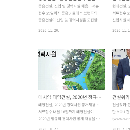
단계 면접전형(실무면접, 임원면접), 4단
토목 △설비
중흥건설, 신입 및 경력사원 채용…서류
현대건설, 
계 건강진단 순입니다. 프로젝트직
△해외사업
접수 29일까지 중흥S-클래스 브랜드의
서류접수 2
(PROJECT), 일반계약직, 경력 상시채용
분양 △개발
중흥건설이 신입 및 경력사원을 모집한
신입사원 채
등은 별도의 전형으로 진..
홈페이지에
다. 20일 건설취업플랫폼 건설워커(대표
업플랫폼 건
2020. 11. 20.
2020. 11. 1
영이 상반기 
유종현)에 따르면, 이번 채용의 모집부문
면, 이번 
은 토목기술(본사, 현장), 토목품질(현장),
업), 건축
개발사업(도시개발, 산업단지, 민간공원
업), 화공(
등)이다. 자격요건은 ▲관련학과 졸업자
리) 등이다
▲관련분야 기술자격증 소지자 우대 등이
격은 ▲모집
다. 전형절차는 서류접수, 서류전형발표,
이미 취득하
면접전형, 최종합격 순으로 진행된다. 입
인 자 ▲학점
사지원서는 건설워커에서 내려받아 작성
익 800점 
한 뒤 29일까지 이메일로 제출하면 된다.
상 또는 오픽
데시앙 태영건설, 2020년 정규직 경력사원 채용
채용 일정은 기업 사정에 따라 변경될 수
23일 이후
있으며, 자세한 내용은 건설워커 홈페이
▲지원 직무
태영건설, 2020년 경력사원 공개채용…
건설워커-
지에서 해당 모집공고를 참고하면 된다.
지자, 건설관
서류접수 내달 16일까지 태영건설이
한 MOU 
1989년 설립된 중흥건설은 주택사업에
리마베라 등
2020년 정규직 경력사원 공개 채용을 진
(www.wor
강한 중견 건설사다. 2020년 토목건축..
행한다. 27일 건설취업플랫폼 건설워커
난 18일 
2020. 10. 27.
2019. 7. 19