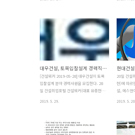
(대표 유종현)에 따르면, 이번 채용의 모
태)와 ‘건
집부문은 토목시공, 환경플랜트시공, 환
하기 위한 
경플랜트(영업 및 기술지원), 토목견적,
19일 밝혔
디자인(조경설계), 개발사업, 경영 등이
업 활성화를
다. 지원자격은 ▲국내외 4년제 정규대학
지원의 원
(원) 관련학과 졸업자 ▲부문별 경력 충족
실효성 있
자 ▲관련 자격증 소지자 우대 ▲해외여
았다. 앞으
행에 결격사유가 없는 자 ▲국가보훈대상
설비, 조경,
자 및 전역장교 우대 등이다. 서류접수는
엔지니어링, 
대우건설, 토목입찰설계 경력직 구인정보
오늘(27일)부터 11월 16일까지 회사 홈페
재, 부동산
이지에서 온라인 입사지원하면 된다. 전
리 정보와
[건설워커 2019-05-28] 대우건설이 토목
20일 건설
형절차는 서류전형, 실무면접, 임원면접,
계획이다. 
입찰설계 분야 경력사원을 모집한다. 28
현)에 따르
최종합격 순으로 진행될 예정이다. 채용
이 건설워커
일 건설취업포털 건설워커(대표 유종현)
설, 에스앤
일정은 기업 사정에 따라 변경될 수 있으..
미엄 인재관
에 따르면 대우건설이 도로분야와 수자
건설 등이 
2019. 5. 29.
2019. 5. 20
원-구조-토질분야의 경력직 사원을 뽑는
한다. 현대
다. 요구경력은 해외 입찰설계 경력 3년
모집 모집분
이상 혹은 5회 이상 유경험자다. 기타 어
까지 회사
학점수(영어 TOEIC Speaking or OPIc)
다. 지원자
를 제출해야 하며 관련분야 기술사 자격
설계 경력 7년