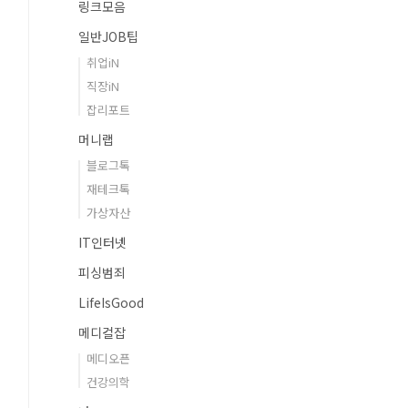
링크모음
일반JOB팁
취업iN
직장iN
잡리포트
머니랩
블로그톡
재테크톡
가상자산
IT인터넷
피싱범죄
LifeIsGood
메디컬잡
메디오픈
건강의학