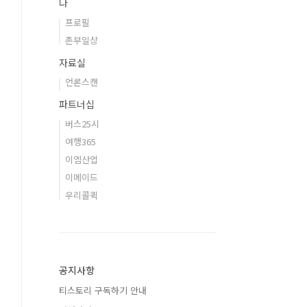
나
프로필
촌부일상
자료실
언론스캔
파트너십
버스25시
여행365
이엠산업
이메이드
우리콜퀵
공지사항
티스토리 구독하기 안내