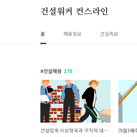
본문 바로가기
건설워커 컨스라인
홈
채용정보
건설족보
건설채용
175
건설업계 비상정국과 구직자 대응 전략 모음: 건설회사와 취업 준비생을 위한 실전 가이드