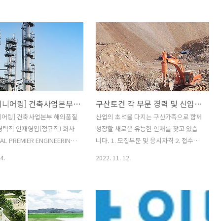
시0..
는 것..
부가 7월 31일 발표한 '2024
달 25일까지 신입사원 채용을 위한 지원
평가 결과'에 따르면, SK에코
서를 접수한다. 현대건설은 4월 인·적성,
, 두산에너빌리티, 자이씨앤에
5월 면접, 7~9월 인턴십을 거쳐 9월 최종
설 등이 지난해에 비해 큰 폭으
합격자를 선정할 계획이다. 인턴십은 채
 업계의 이목을 끌고 있습니
용할 신입사원과 같은 수의 인원을 선발
엔지니어링: 123계단 상승으
해 진행한다. 모집 분야는 △플랜트(기계,
달성SK에코엔지니어링은 올해
화공, 전기, 설비, 토목, 건축) △뉴 에너
에서 전년 161위에서 123
지(원자력·기계, 전기, 토목, 건축) △토
[현대엔지니어링] 건축사업본부 해외품질관리 분야 경력직 인재영입(정규직)
구산토건 각 부문 경력 및 신입사원 모집(토목/건축/관리)
 38위를 기록하며 주목받고
목 △건축·주택(건축, 설비, 영업) △경영
이는 100위권 내에서 가장 큰
일반 등이다. 삼성물산 건설부문은 그룹
니어링] 건축사업본부 해외품질
산업의 초석을 다지는 구산가족으로 함께
, 배터리, 리튬이온전지분리막
공채 형태로 신입사원을 모집한다. 삼성
경력직 인재영입(정규직) 회사
성장할 새로운 유능한 인재를 찾고 있습
 수소 및 친환경 발전 플랜트 등의
그룹은 이날부터 18일까지 삼성 채용 홈
L PREMIER ENGINEERING
니다. 1. 모집부문 및 응시자격 2. 접수방
분야에서의 성장이 ..
페이지 '삼성커리..
R 최고의 기술로 미래를 창조하
법 - E-mail 접수만 인정 (E-mail 주소 :
4.
2022. 11. 12.
엔지니어링 기업 [현대엔지니
insa@gusan.co.kr ) 3. 제출서류 가) 당
축사업본부 해외품질관리 분야
사 양식 입사지원서 (자기소개서 및 경력
영입(정규직) 모집부문 : 해외
소개서 포함) 나) 당사 양식 입사지원서는
 : 대학졸업(2,3년) 경력 : 경
다운받아 사용 요망 ( www.gusan.co.kr
이상 인원 : 0명 근무환경 복리후
채용정보란) 다) 각종 증빙 서류는 최종합