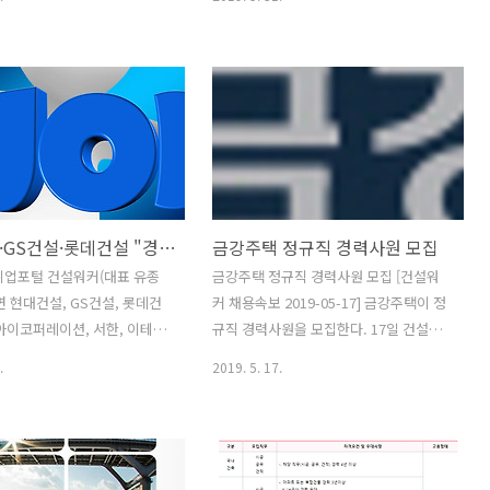
설기술인들의 취업 활동을 지원
분야는 마케팅 기획과 비주거 분양 담당
업무협약(MOU)’을 체결했다고
으로 나뉜다. 자격요건은 마케팅 기획 분
다. 양 기관은 건설기술인의 취
야의 경우 ▲학사 이상 / 전공 무관 ▲마
 위해 긴밀히 협력하고 취업
케팅 실무 경력 15년 이상 ▲마케팅 기획
활한 추진을 위한 구체적이고
업무 수행 경력 필수 ▲[우대조건] 마케팅
는 협력방안을 업무협약서에 담
관련학과, 건설 분양 / 브랜드마케팅 업무
로 양측은 건축, 토목, 플랜트
경력자 등이며, 비주거 분양 분야는 ▲학
 인테리어, 기계, 전기, 설계·
사 이상 / 전공 무관 ▲비주거 실무 경력
감리·CM·PM, 철강, 건설자
10년 이상 ▲건축도면 검토 가능(CAD
현대건설·GS건설·롯데건설 "경력사원 모십니다!"
금강주택 정규직 경력사원 모집
개발 등 건설산업분야의 일자
등) ▲MS활용가능(Excel, PPT, Word
 다양한 취업콘텐츠를 공유할
등) ▲[우대조건] 마케팅 관련학과, 관련
취업포털 건설워커(대표 유종
금강주택 정규직 경력사원 모집 [건설워
또 협회에 취업을 신청한 회원
분야 자격증 소지자 등이다. 전형절차는
면 현대건설, GS건설, 롯데건
커 채용속보 2019-05-17] 금강주택이 정
에 구직 등록을 할 경우 ‘프리
서류전형, 인성검사, 1차/2차 면접전형
아이코퍼레이션, 서한, 이테크
규직 경력사원을 모집한다. 17일 건설취
’을 무료로 이용할 수 있게..
(임원/팀장), ..
경력직 전문인력 채용을 진행
업포털 건설워커(대표 유종현)에 따르면,
.
2019. 5. 17.
건설 / 주택사업분야 경력사원
금강주택은 재무회계, 토목(공사/공무),
야는 주택설계이며 오는 28일
도시정보(개발사업), A/S(센터장) 등 경력
 홈페이지에서 입사지원하면 된
사원을 모집한다. 지원자격은 재무회계,
격은 △공동주택 수주 및 계획
토목 관련자격증 보유자이며, 모집부문별
 이상 △Feasibility
업무경력(4~6년) 충족자, 시공능력평가