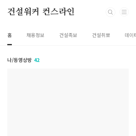
본문 바로가기
건설워커 컨스라인
홈
채용정보
건설족보
건설취뽀
데이
나/동영상방
42