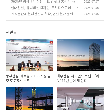
단장
2025년 법정관리 신청 주요 건설사 총정리
2025.07.07
(8)
(3)
현대건설, '유니버설 디자인' 주차장으로 레드닷
2025.07.06
어워드 위너 수상! 🌐
삼성물산과 현대건설의 합작, 건설 현장을 뒤바
2025.07.06
(3)
꿀 자재 운반 로봇 전격 공개! 🚀
(0)
관련글
동부건설, 베트남 2,166억 원 규
대우건설, 하이엔드 브랜드 '써
모 도로공사 수주!
밋' 11년 만에 새 단장