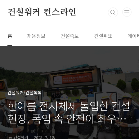
본문 바로가기
건설워커 컨스라인
홈
채용정보
건설족보
건설취뽀
데이
건설워커/건설톡톡
한여름 전시체제 돌입한 건설
현장, 폭염 속 안전이 최우선
이다
by 건설워커
2025. 7. 12.