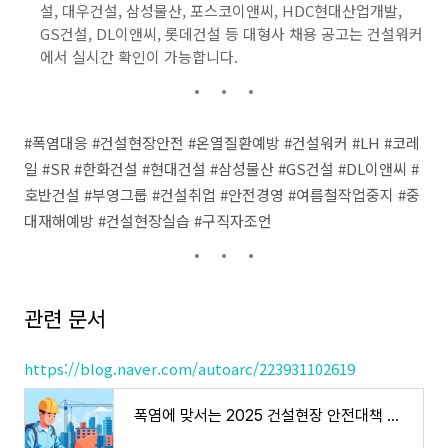
설, 대우건설, 삼성물산, 포스코이앤씨, HDC현대산업개발,
GS건설, DL이앤씨, 롯데건설 등 대형사 채용 공고는 건설워커
에서 실시간 확인이 가능합니다.
#폭염대응 #건설현장안전 #온열질환예방 #건설워커 #LH #코레
일 #SR #한화건설 #현대건설 #삼성물산 #GS건설 #DL이앤씨 #
호반건설 #부영그룹 #건설취업 #안전경영 #여름철작업중지 #중
대재해예방 #건설현장실습 #구직자조언
관련 문서
https://blog.naver.com/autoarc/223931102619
폭염에 맞서는 2025 건설현장 안전대책 총정리