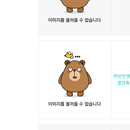
㈜선진엔
합건축