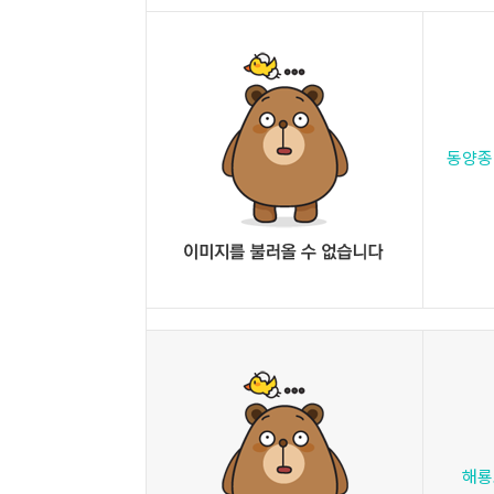
동양종
해룡