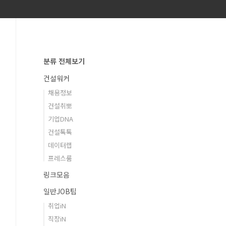
분류 전체보기
건설워커
채용정보
건설취뽀
기업DNA
건설톡톡
데이터랩
프레스룸
링크모음
일반JOB팁
취업iN
직장iN