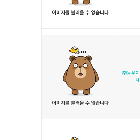
㈜동우이
사