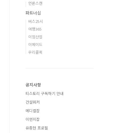
언론스캔
파트너십
버스25시
여행365
이엠산업
이메이드
우리콜퀵
공지사항
티스토리 구독하기 안내
건설워커
메디컬잡
이엔지잡
유종현 프로필