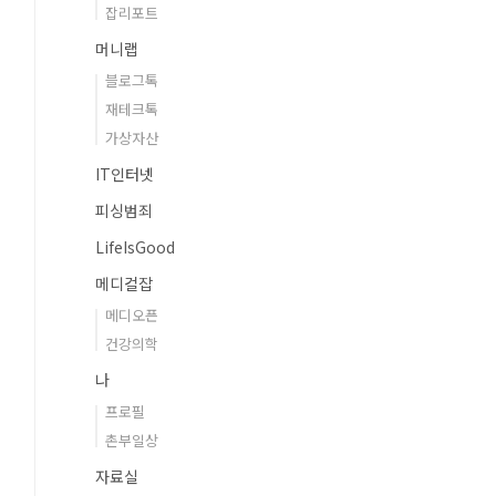
잡리포트
머니랩
블로그톡
재테크톡
가상자산
IT인터넷
피싱범죄
LifeIsGood
메디컬잡
메디오픈
건강의학
나
프로필
촌부일상
자료실