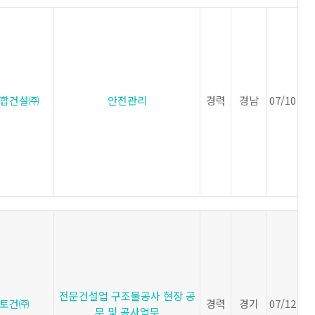
합건설㈜
안전관리
경력
경남
07/10
전문건설업 구조물공사 현장 공
토건㈜
경력
경기
07/12
무 및 공사업무