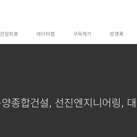
건설취뽀
데이터랩
구독하기
방명록
동양종합건설, 선진엔지니어링, 