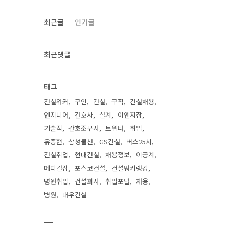
최근글
인기글
최근댓글
태그
건설워커
구인
건설
구직
건설채용
엔지니어
간호사
설계
이엔지잡
기술직
간호조무사
트위터
취업
유종현
삼성물산
GS건설
버스25시
건설취업
현대건설
채용정보
이공계
메디컬잡
포스코건설
건설워커랭킹
병원취업
건설회사
취업포털
채용
병원
대우건설