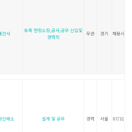
토목 현장소장,공사,공무 신입및
대건사
무관
경기
채용시
경력직
자인메소
설계 및 공무
경력
서울
07/31