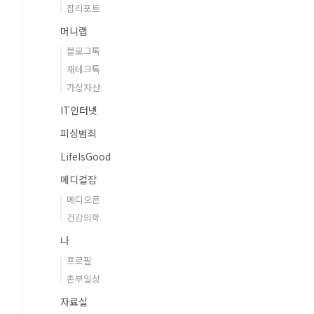
잡리포트
머니랩
블로그톡
재테크톡
가상자산
IT인터넷
피싱범죄
LifeIsGood
메디컬잡
메디오픈
건강의학
나
프로필
촌부일상
자료실