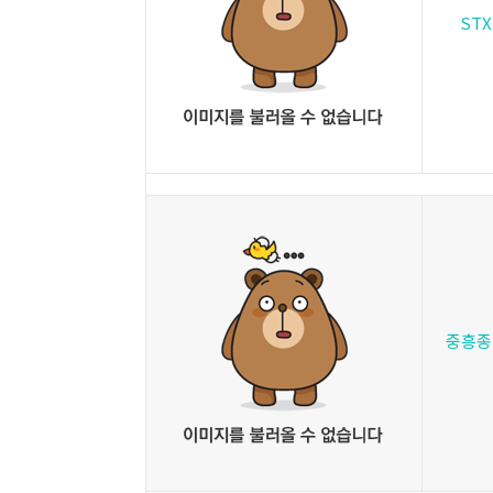
ST
중흥종