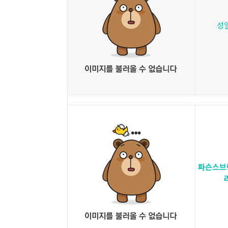
성
파슨스브