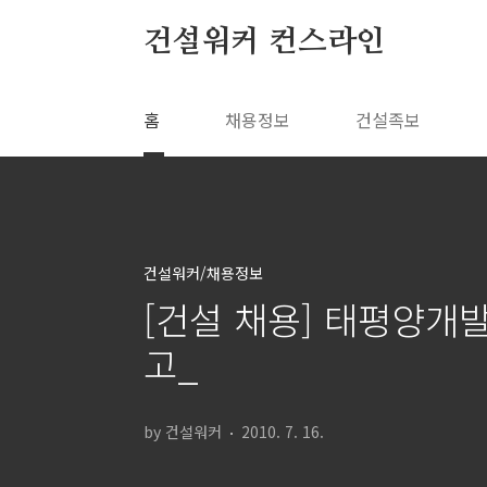
본문 바로가기
건설워커 컨스라인
홈
채용정보
건설족보
건설워커/채용정보
[건설 채용] 태평양개발
고_
by 건설워커
2010. 7. 16.