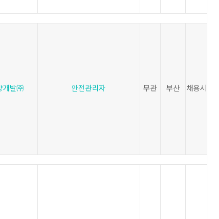
양개발㈜
안전관리자
무관
부산
채용시