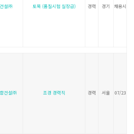
X건설㈜
토목 (품질시험 실장급)
경력
경기
채용시
합건설㈜
조경 경력직
경력
서울
07/23