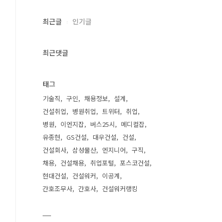
최근글
인기글
최근댓글
태그
기술직
구인
채용정보
설계
건설취업
병원취업
트위터
취업
병원
이엔지잡
버스25시
메디컬잡
유종현
GS건설
대우건설
건설
건설회사
삼성물산
엔지니어
구직
채용
건설채용
취업포털
포스코건설
현대건설
건설워커
이공계
간호조무사
간호사
건설워커랭킹