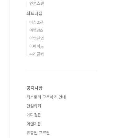
언론스캔
파트너십
버스25시
여행365
이엠산업
이메이드
우리콜퀵
공지사항
티스토리 구독하기 안내
건설워커
메디컬잡
이엔지잡
유종현 프로필