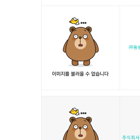
㈜동
주식회사