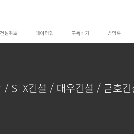
건설취뽀
데이터랩
구독하기
방명록
 / STX건설 / 대우건설 / 금호