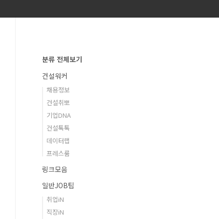
분류 전체보기
건설워커
채용정보
건설취뽀
기업DNA
건설톡톡
데이터랩
프레스룸
링크모음
일반JOB팁
취업iN
직장iN