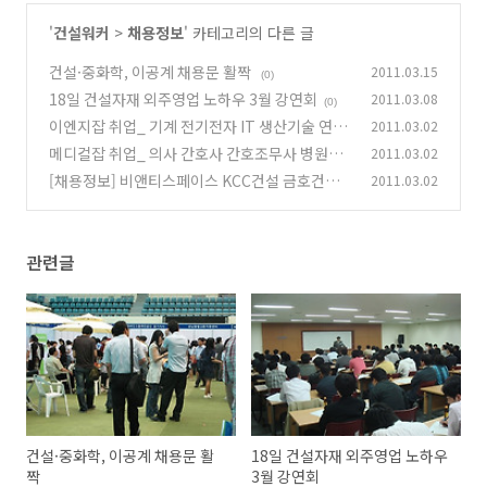
'
건설워커
>
채용정보
' 카테고리의 다른 글
건설·중화학, 이공계 채용문 활짝
2011.03.15
(0)
18일 건설자재 외주영업 노하우 3월 강연회
2011.03.08
(0)
이엔지잡 취업_ 기계 전기전자 IT 생산기술 연구
2011.03.02
개발 설계직 엔지니어 구인정보
메디컬잡 취업_ 의사 간호사 간호조무사 병원약
2011.03.02
(0)
사 구인정보
[채용정보] 비앤티스페이스 KCC건설 금호건설
2011.03.02
(0)
글라스탑 케이디건설 GS건설
(0)
관련글
건설·중화학, 이공계 채용문 활
18일 건설자재 외주영업 노하우
짝
3월 강연회