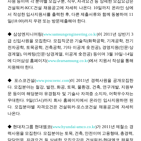
사원 등이며 각 분야별 모집구분, 직무, 자격요건 등 상세한 모집요강은
건설워커-KCC건설 채용공고에 자세히 나온다. 10일까지 온라인 상에
서 작성한 입사지원서를 출력한 후, 다른 제출서류와 함께 동봉하여 11
일(18:00)까지 우편 또는 방문제출해야 한다.
◆ 삼성엔지니어링(
www.samsungengineering.co.kr
)이 2011년 상반기 3
급 신입사원을 모집한다. 모집직군은 기술직(화학공학, 기계공학, 전기
전자공학, 토목공학, 건축공학, 기타 이공계 全전공), 경영지원(인문/상
경계열), 마케팅(인문/상경계열, 이공계 全전공) 등이며 3월 10일~14일
에 디어삼성 홈페이지(
www.dearsamsung.co.kr
)에서 지원서 작성을 통해
지원해야 한다.
◆ 포스코건설(
www.poscoenc.com
)이 2011년 경력사원을 공개모집한
다. 모집분야는 철강, 발전, 화공, 토목, 물환경, 건축, 연구개발, 지원부
문 등이며 해당분야 유경험자 및 기술사 자격증 소지자, 어학우수자는
우대한다. 9일(15시)까지 회사 홈페이지에서 온라인 입사지원하면 된
다. 모집분야별 자격요건은 건설워커-포스코건설 채용공고에 자세히
나온다.
◆ 현대차그룹 현대엠코(
www.hyundai-amco.co.kr
)가 2011년 제철소 경
력사원을 모집한다. 모집분야는 토목, 건축, 안전이며 고용형태, 총경력,
담당업무, 자격요건 등 상세한 모집요강은 건설워커-현대엠코 채용정