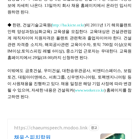
보에 자세히 나온다. 13일까지 회사 채용 홈페이지에서 온라인 입사지
원하면 된다.
◆ 한편, 건설기술교육원(
http://ha.kicte.or.kr
)이 2011년 1기 해외플랜트
인력 양성과정(심화교육) 교육생을 모집한다. 교육대상은 건설관련업
계 재직자이며 지원자격은 플랜트 관련학과 졸업자이어야 한다. 건설
관련 자격증 소지자, 해외공사관련 교육이수자, 토익 700점 이상(오픽
IM이상,토익스피킹 레벨 6이상), 중소기업 근로자는 우대한다. 교육원
홈페이지에서 29일(18:00)까지 신청하면 된다.
이밖에도 금호건설, 우미건설, 대한송유관공사, 비앤티스페이스, 보림
토건, 대림아이앤에스, 서희그룹, 신우엔지니어링, 토펙엔지니어링 등
이 사원채용을 진행하고 있다. 채용 일정은 해당 기업 사정에 따라 변경
될 수 있으며, 자세한 내용은 건설워커(
www.worker.co.kr
) 홈페이지를 참
고하면 된다.
https://chaeumspeech.modoo.link
광고
채움스피치학원