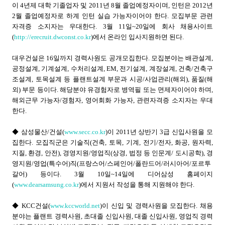
이 4년제 대학 기졸업자 및 2011년 8월 졸업예정자이며, 인턴은 2012년
2월 졸업예정자로 하계 인턴 실습 가능자이어야 한다. 모집부문 관련
자격증 소지자는 우대한다. 3월 11일~20일에 회사 채용사이트
(
http://erecruit.dwconst.co.kr
)에서 온라인 입사지원하면 된다.
대우건설은 16일까지 경력사원도 공개모집한다. 모집분야는 배관설계,
공정설계, 기계설계, 수처리설계, EM, 전기설계, 계장설계, 건축/건축구
조설계, 토목설계 등 플랜트설계 부문과 시공/사업관리(해외), 품질(해
외) 부문 등이다. 해당분야 유경험자로 병역필 또는 면제자이어야 하며,
해외근무 가능자/경험자, 영어회화 가능자, 관련자격증 소지자는 우대
한다.
◆ 삼성물산/건설(
www.secc.co.kr
)이 2011년 상반기 3급 신입사원을 모
집한다. 모집직군은 기술직(건축, 토목, 기계, 전기/전자, 화공, 원자력,
지질, 환경, 안전), 경영지원/영업직(상경, 법정 등 인문계/ 도시공학), 경
영지원/영업(특수어)직(프랑스어/스페인어/폴란드어/러시아어/포르투
갈어) 등이다. 3월 10일~14일에 디어삼성 홈페이지
(
www.dearsamsung.co.kr
)에서 지원서 작성을 통해 지원해야 한다.
◆ KCC건설(
www.kccworld.net
)이 신입 및 경력사원을 모집한다. 채용
분야는 플랜트 경력사원, 초대졸 신입사원, 대졸 신입사원, 영업직 경력