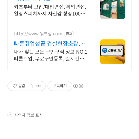
키즈부터 고입/대입면접, 취업면접,
일상스피치까지 자신감 향상100%
프로그램
http://www.워크잡.com
광고
빠른취업성공 건설현장소장, 경
비원, 건축인부, 노가다
내가 찾는 모든 구인구직 정보 NO.1
빠른취업, 무료구인등록, 실시간채
용
공감
구독하기
사업자 정보 표시