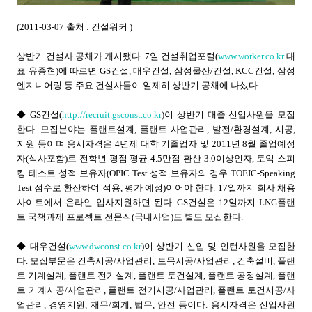
(2011-03-07 출처 : 건설워커 )
상반기 건설사 공채가 개시됐다. 7일 건설취업포털(
www.worker.co.kr
대
표 유종현)에 따르면 GS건설, 대우건설, 삼성물산/건설, KCC건설, 삼성
엔지니어링 등 주요 건설사들이 일제히 상반기 공채에 나섰다.
◆ GS건설(
http://recruit.gsconst.co.kr
)이 상반기 대졸 신입사원을 모집
한다. 모집분야는 플랜트설계, 플랜트 사업관리, 발전/환경설계, 시공,
지원 등이며 응시자격은 4년제 대학 기졸업자 및 2011년 8월 졸업예정
자(석사포함)로 전학년 평점 평균 4.5만점 환산 3.0이상인자, 토익 스피
킹 테스트 성적 보유자(OPIC Test 성적 보유자의 경우 TOEIC-Speaking
Test 점수로 환산하여 적용, 평가 예정)이어야 한다. 17일까지 회사 채용
사이트에서 온라인 입사지원하면 된다. GS건설은 12일까지 LNG플랜
트 국책과제 프로젝트 전문직(국내사업)도 별도 모집한다.
◆ 대우건설(
www.dwconst.co.kr
)이 상반기 신입 및 인턴사원을 모집한
다. 모집부문은 건축시공/사업관리, 토목시공/사업관리, 건축설비, 플랜
트 기계설계, 플랜트 전기설계, 플랜트 토건설계, 플랜트 공정설계, 플랜
트 기계시공/사업관리, 플랜트 전기시공/사업관리, 플랜트 토건시공/사
업관리, 경영지원, 재무/회계, 법무, 안전 등이다. 응시자격은 신입사원