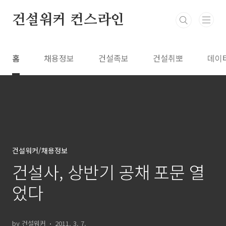
본문 바로가기
건설워커 컨스라인
홈
채용정보
건설족보
건설취뽀
데이
건설워커/채용정보
건설사, 상반기 공채 포문 열
었다
by 건설워커
2011. 3. 7.