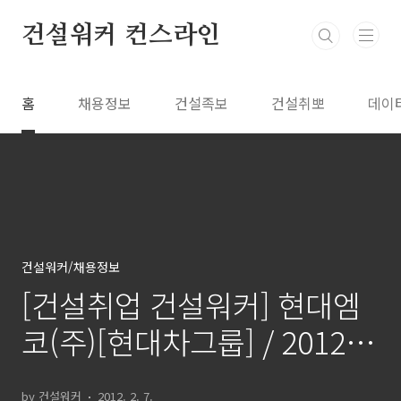
본문 바로가기
건설워커 컨스라인
홈
채용정보
건설족보
건설취뽀
데이
건설워커/채용정보
[건설취업 건설워커] 현대엠
코(주)[현대차그룹] / 2012년
상반기 경력사원 채용 / 마감
by 건설워커
2012. 2. 7.