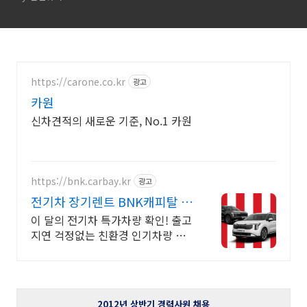
일 : 02/08
https://carone.co.kr
광고
카원
신차견적의 새로운 기준, No.1 카원
https://bnk.carbay.kr
광고
전기차 장기렌트 BNK캐피탈 전
기차 인기모델 타임특가
이 달의 전기차 특가차량 확인! 출고
지연 걱정없는 친환경 인기차량 선
점. 전기차 전성시대! 두 마리 토끼
잡는 전기차 인기차량 장기렌트로
선점하자!
2012년 상반기 경력사원 채용