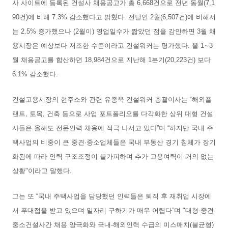
사 사이트에 등록된 건설사 채용공고가 총 6,668건으로 전년 동월(7,1
90건)에 비해 7.3% 감소했다고 밝혔다. 전달인 2월(6,507건)에 비해서
는 2.5% 증가했으나 (2월이) 영업일수가 짧았던 점을 감안하면 3월 채
용시장은 예상보다 저조한 수준이라고 건설워커는 평가했다. 올 1∼3
월 채용공고를 합산하면 18,984건으로 지난해 1분기(20,223건) 보다
6.1% 감소했다.
건설고용시장의 현주소와 관련 유종욱 건설워커 총괄이사는 “해외플
랜트, 토목, 건축 등으로 사업 포트폴리오를 다각화한 상위 대형 건설
사들은 올해도 전문인력 채용에 적극 나서고 있다”며 “하지만 국내 주
택사업의 비중이 큰 중견·중소업체들은 국내 부동산 경기 침체가 장기
화됨에 따라 인력 구조조정이 불가피하며 추가 고용여력이 거의 없는
상황"이라고 말했다.
그는 또 “국내 주택사업을 담당했던 인력들은 퇴직 후 재취업 시장에
서 푸대접을 받고 있으며 일자리 구하기가 매우 어렵다”며 "대형-중견·
중소건설사간 채용 양극화와 국내-해외인력 수급의 미스매치(불균형)