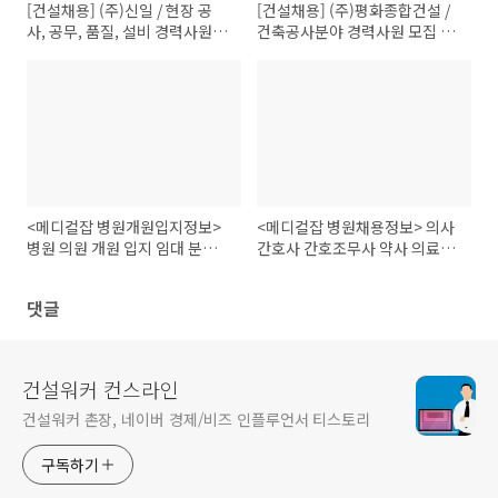
[건설채용] (주)신일 / 현장 공
[건설채용] (주)평화종합건설 /
사, 공무, 품질, 설비 경력사원 모
건축공사분야 경력사원 모집 취
집 취업정보
업정보
<메디컬잡 병원개원입지정보>
<메디컬잡 병원채용정보> 의사
병원 의원 개원 입지 임대 분양
간호사 간호조무사 약사 의료인
매매 양도정보(4/16)
취업정보(4/16)
댓글
건설워커 컨스라인
건설워커 촌장, 네이버 경제/비즈 인플루언서 티스토리
구독하기