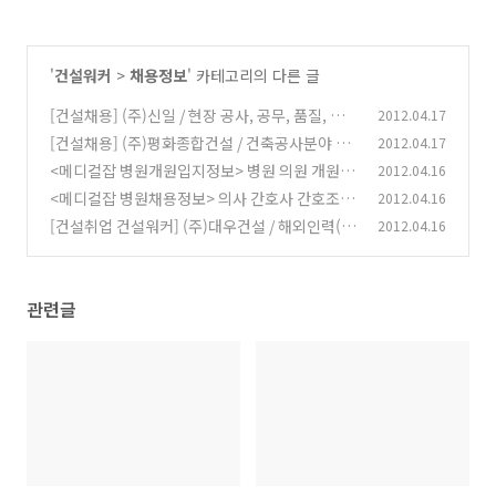
'
건설워커
>
채용정보
' 카테고리의 다른 글
[건설채용] (주)신일 / 현장 공사, 공무, 품질, 설
2012.04.17
비 경력사원 모집 취업정보
[건설채용] (주)평화종합건설 / 건축공사분야 경
2012.04.17
(0)
력사원 모집 취업정보
<메디컬잡 병원개원입지정보> 병원 의원 개원 입
2012.04.16
(0)
지 임대 분양 매매 양도정보(4/16)
<메디컬잡 병원채용정보> 의사 간호사 간호조무
2012.04.16
(0)
사 약사 의료인 취업정보(4/16)
[건설취업 건설워커] (주)대우건설 / 해외인력(3
2012.04.16
(0)
D 모델링/배관시공) 모집 채용정보
(0)
관련글