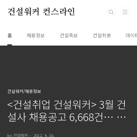
본문 바로가기
건설워커 컨스라인
홈
채용정보
건설족보
건설취뽀
데이
건설워커/채용정보
<건설취업 건설워커> 3월 건
설사 채용공고 6,668건… 전
년 동월비 7.3% 감소
by 건설워커
2012. 4. 16.