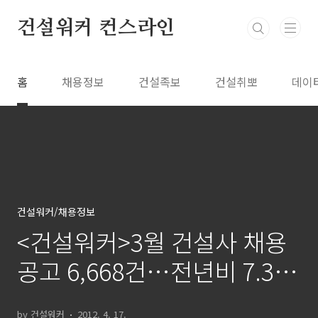
본문 바로가기
건설워커 컨스라인
홈
채용정보
건설족보
건설취뽀
데이
건설워커/채용정보
<건설워커>3월 건설사 채용
공고 6,668건…전년비 7.3%
감소
by 건설워커
2012. 4. 17.