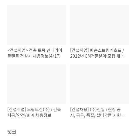
<건설취업> 건축 토목 인테리어
[건설취업] 파슨스브링커호프 /
플랜트 건설사 채용정보(4/17)
2012년 CM전문분야 모집 채용
정보
[건설취업] 보림토건(주) / 건축
[건설채용] (주)신일 / 현장 공
시공/안전/회계 채용정보
사, 공무, 품질, 설비 경력사원 모
집 취업정보
댓글