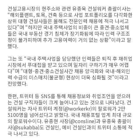
건설고용시장의 현주소와 관련 유종욱 건설워커 총괄이사는
“해외플랜트, 토목, 건축 등으로 사업 포트폴리오를 다각화한
상위 대형 건설사들은 올해도 전문인력 채용에 적극 나서고
있다”며 “하지만 국내 주택사업의 비중이 큰 중견·중소업체
들은 국내 부동산 경기 침체가 장기화됨에 따라 인력 구조조
정이 불가피하며 추가 고용여력이 거의 없는 상황”이라고 말
했다.
그는 또 “국내 주택사업을 담당했던 인력들은 퇴직 후 재취업
시장에서 푸대접을 받고 있으며 일자리 구하기가 매우 어렵
다”며 “대형-중견·중소건설사간 채용 양극화와 국내-해외인
력 수급의 미스매치(불균형) 현상이 더욱 심화될 것”이라고
전망했다.
한편, 트위터 등 SNS를 통해 채용정보와 취업조언을 얻으려
는 건설 구직자들이 크게 늘어나고 있는 것으로 나타났다. 건
설워커는 자사 트위터 계정(@workerkr)의 팔로워가 2만
5100명을 넘어섰다고 밝혔다. 국내 채용포털 업계 최대 규모
의 팔로워수이다. 유종현 사장(@consline)과 유종욱 총괄이
사(@sukabba)도 건설인, 예비 건설인과의 트위터 소통에 적
극 나서고 있다.