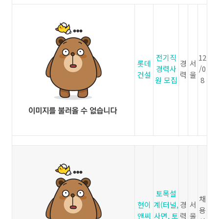
전기직
12
롯데
경
서
경력사
/0
건설
력
울
원 모집
8
토목설
채
현이
계(터널,
경
서
용
앤씨
사면, 토
력
울