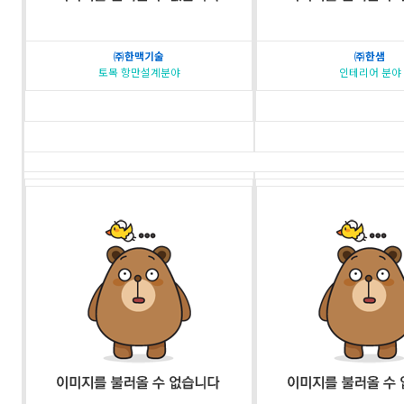
㈜한맥기술
㈜한샘
토목 항만설계분야
인테리어 분야