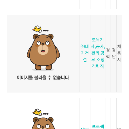
토목기
㈜대
사,공사,
채
경
경
기건
관리,공
용
력
남
설
무,소장
시
경력직
프로젝