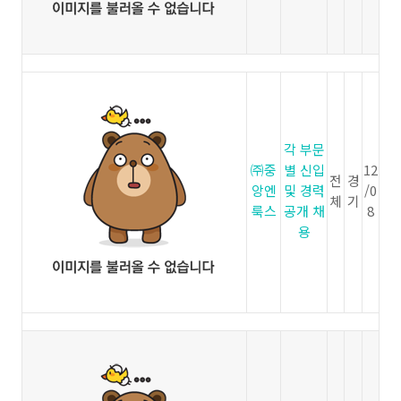
각 부문
㈜중
별 신입
12
전
경
앙엔
및 경력
/0
체
기
룩스
공개 채
8
용