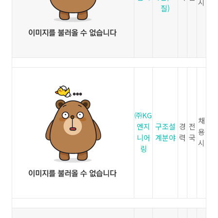
시
질)
㈜KG
채
엔지
구조설
경
전
용
니어
계분야
력
국
시
링