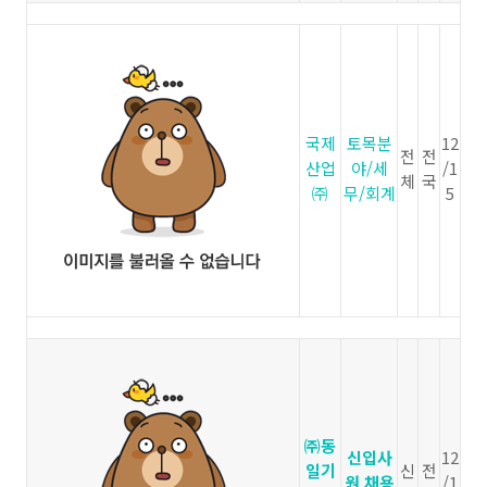
국제
토목분
12
전
전
산업
야/세
/1
체
국
㈜
무/회계
5
㈜동
신입사
12
일기
신
전
원 채용
/1