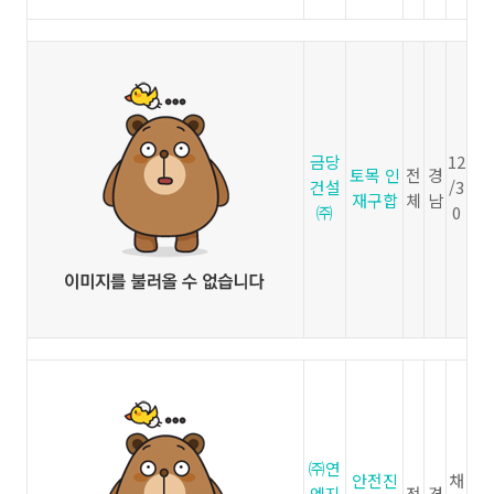
금당
12
토목 인
전
경
건설
/3
재구합
체
남
㈜
0
㈜연
안전진
채
엔지
전
경