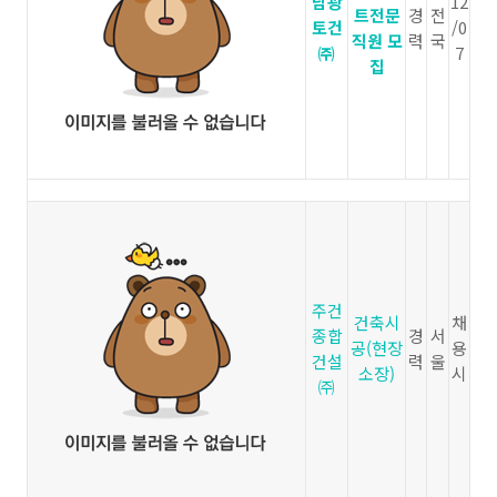
남광
12
트전문
경
전
토건
/0
직원 모
력
국
㈜
7
집
주건
건축시
채
종합
경
서
공(현장
용
건설
력
울
소장)
시
㈜