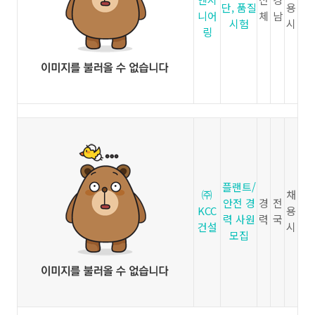
단, 품질
용
니어
체
남
시험
시
링
플랜트/
㈜
채
안전 경
경
전
KCC
용
력 사원
력
국
건설
시
모집