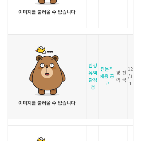
한강
전문직
12
유역
경
전
채용 공
/1
환경
력
국
고
1
청