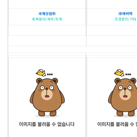
국제산업㈜
㈜에버텍
토목분야/세무/회계
조경관리/기타