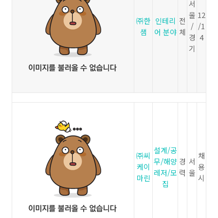
서
울
12
㈜한
인테리
전
/
/1
샘
어 분야
체
경
4
기
설계/공
㈜씨
채
무/해양
경
서
케이
용
레저/모
력
울
마린
시
집