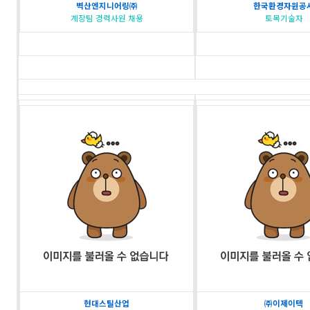
벽산엔지니어링㈜
한국환경자원공
계장팀 경력사원 채용
토목기술자
현대스틸산업
㈜이제이텍