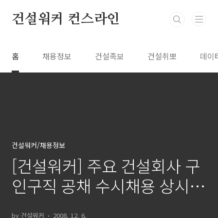
본문 바로가기
건설워커 컨스라인
홈
채용정보
건설족보
건설취뽀
데이
건설워커/채용정보
[건설워커] 주요 건설회사 구
인구직 공채 수시채용 상시채
용정보
by 건설워커
2008. 12. 6.