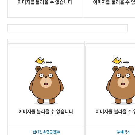
현대삼호중공업㈜
㈜에넥스