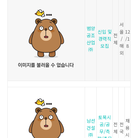
서
범양
신입 및
울
12
공조
전
경력직
/
/1
산업
체
모집
해
8
㈜
외
토목시
남선
채
공/공
전
전
건설
용
무/측
체
국
㈜
시