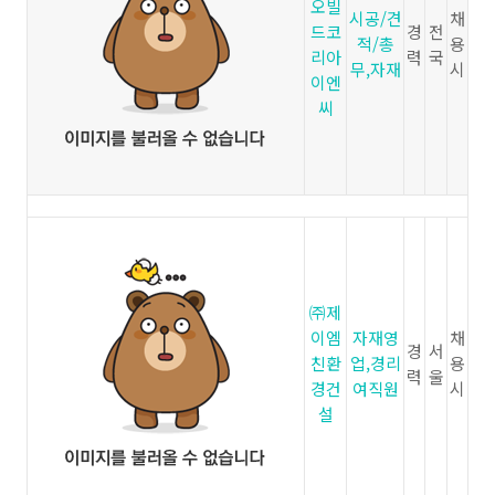
오빌
시공/견
채
드코
경
전
적/총
용
리아
력
국
무,자재
시
이엔
씨
㈜제
이엠
자재영
채
경
서
친환
업,경리
용
력
울
경건
여직원
시
설