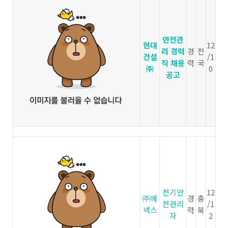
안전관
현대
12
리 경력
경
전
건설
/1
직 채용
력
국
㈜
0
공고
전기안
12
㈜에
경
충
전관리
/1
넥스
력
북
자
2