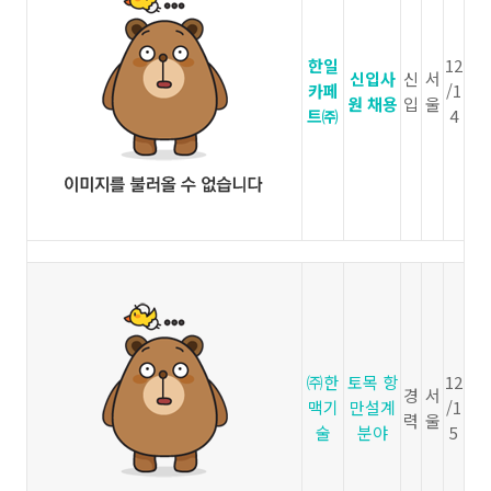
한일
12
신입사
신
서
카페
/1
원 채용
입
울
트㈜
4
㈜한
토목 항
12
경
서
맥기
만설계
/1
력
울
술
분야
5