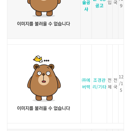
술공
입
국
공고
9
사
12
㈜에
조경관
전
전
/1
버텍
리/기타
체
국
5