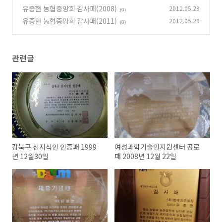
월 10일
유종현 농협중앙회 감사패(2008)
2012.05.29
(0)
(0)
유종현 농협중앙회 감사패(2011)
2012.05.29
(0)
관련글
강북구 신지식인 인증패 1999
여성과학기술인지원센터 공로
년 12월30일
패 2008년 12월 22일