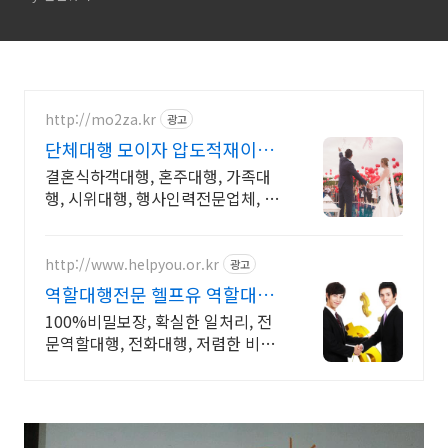
http://mo2za.kr
광고
단체대행 모이자 압도적재이용
전문적인 경력자들로 진행
결혼식하객대행, 혼주대행, 가족대
행, 시위대행, 행사인력전문업체, 전
문적인 연기 전문경력자들을 신속하
고 정확하게 배치, 단체역할대행은
모이자를 기억해주세요.
http://www.helpyou.or.kr
광고
역할대행전문 헬프유 역할대행,
상황해결 전문업체
100%비밀보장, 확실한 일처리, 전
문역할대행, 전화대행, 저렴한 비용,
출장가능 압도적재이용율, 어떤 상
황이던 대행이 가능합니다.