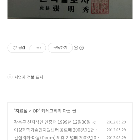
공감
구독하기
사업자 정보 표시
'
자료실
>
OP
' 카테고리의 다른 글
강북구 신지식인 인증패 1999년 12월30일
2012.05.29
(0)
여성과학기술인지원센터 공로패 2008년 12월 2
2012.05.29
2일
건설워커-다음(Daum) 제휴 기념패 2003년 04
2012.05.29
(0)