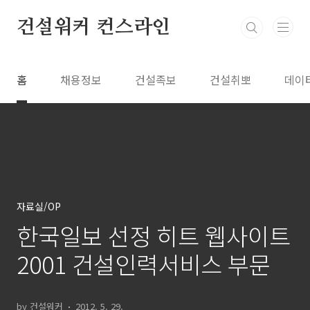
본문 바로가기
건설워커 컨스라인
홈
채용정보
건설족보
건설취뽀
데이
자료실/OP
한국일보 선정 히트 웹사이트
2001 건설인력서비스 부문
by 건설워커
2012. 5. 29.