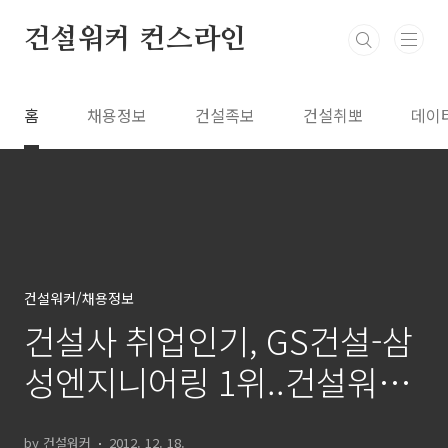
본문 바로가기
건설워커 컨스라인
홈
채용정보
건설족보
건설취뽀
데이
건설워커/채용정보
건설사 취업인기, GS건설-삼
성엔지니어링 1위..건설워커
12월 순위
by 건설워커
2012. 12. 18.