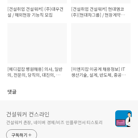
[건설취업 건설워커] (주)대우건
[건설취업 건설워커] 현대엠코
설 / 해외현장 기능직 모집
(주)[현대차그룹] / 현장계약직 -
기능직(경력)채용 _ 전주
[메디컬잡 병원채용] 의사, 일반
[이엔지잡 이공계 채용정보] IT
의, 전문의, 당직의, 대진의, 약
생산기술, 설계, 반도체, 중공업,
사, 간호사, 간호조무사(12/15)
연구개발, 취업정보(12/15)
댓글
건설워커 컨스라인
건설워커 촌장, 네이버 경제/비즈 인플루언서 티스토리
구독하기