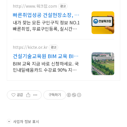
http://www.워크잡.com
광고
빠른취업성공 건설현장소장, 경
비원, 건축인부, 노가다
내가 찾는 모든 구인구직 정보 NO.1
빠른취업, 무료구인등록, 실시간채
용
https://kicte.or.kr
광고
건설기술교육원 BIM 교육 BIM
교육신청
BIM 교육 지금 바로 신청하세요. 국
민내일배움카드 수강료 90% 지원
혜택까지!
공감
구독하기
사업자 정보 표시