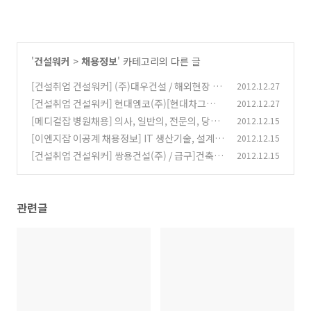
'
건설워커
>
채용정보
' 카테고리의 다른 글
[건설취업 건설워커] (주)대우건설 / 해외현장 기
2012.12.27
능직 모집
[건설취업 건설워커] 현대엠코(주)[현대차그룹] /
2012.12.27
(0)
현장계약직 - 기능직(경력)채용 _ 전주
[메디컬잡 병원채용] 의사, 일반의, 전문의, 당직
2012.12.15
(0)
의, 대진의, 약사, 간호사, 간호조무사(12/15)
[이엔지잡 이공계 채용정보] IT 생산기술, 설계,
2012.12.15
(0)
반도체, 중공업, 연구개발, 취업정보(12/15)
[건설취업 건설워커] 쌍용건설(주) / 급구]건축현
2012.12.15
(0)
장 캐드 모집 ★ 계약직 연봉
(0)
관련글