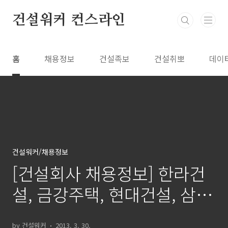
본문 바로가기
건설워커 컨스라인
홈
채용정보
건설족보
건설취뽀
데이
건설워커/채용정보
[건설회사 채용정보] 한라건
설, 금강주택, 현대건설, 삼성
그룹, 한진중공업(3/30)
by 건설워커
2013. 3. 30.