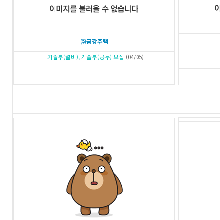
㈜금강주택
기술부(설비), 기술부(공무) 모집
(04/05)