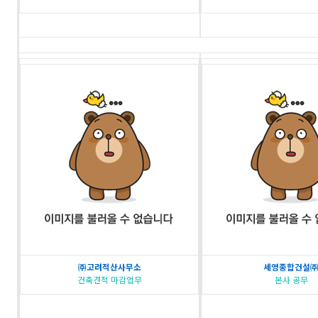
㈜고려적산사무소
세영종합건설
건축견적 마감업무
본사 공무