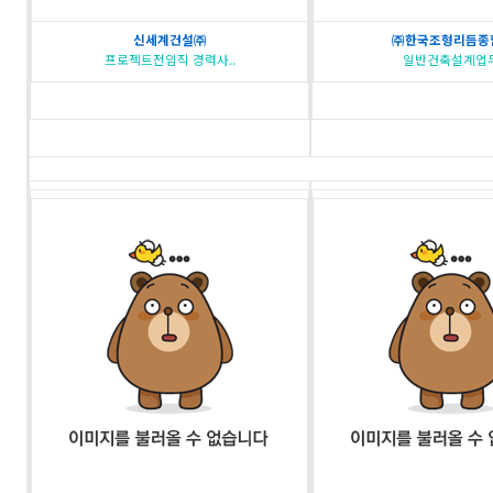
신세계건설㈜
㈜한국조형리듬종합
프로젝트전임직 경력사..
일반건축설계업