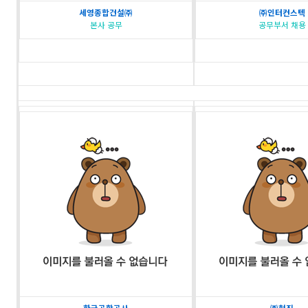
세영종합건설㈜
㈜인터컨스텍
본사 공무
공무부서 채용