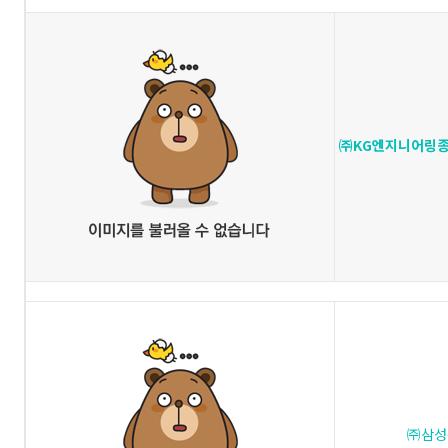
㈜KG엔지니어링
㈜삼성