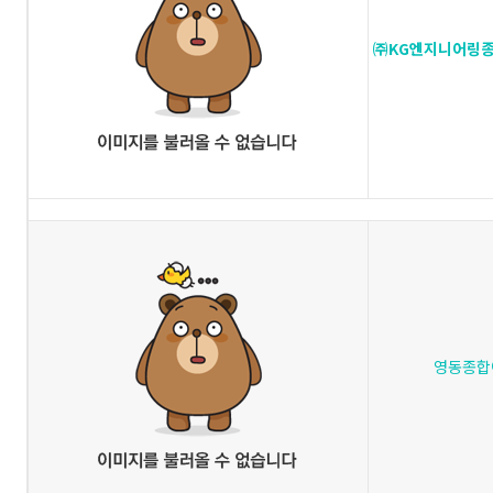
㈜KG엔지니어링
영동종합