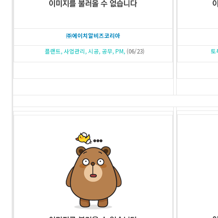
㈜에이치알비즈코리아
플랜트, 사업관리, 시공, 공무, PM,
(06/23)
토