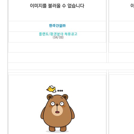
한라건설㈜
플랜트/환경분야 채용공고
(04/08)