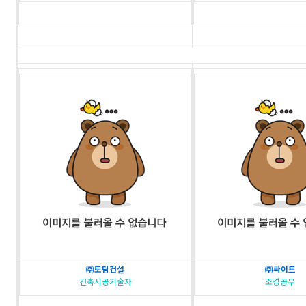
㈜토담건설
㈜싸이트
건축시공기술자
조경공무