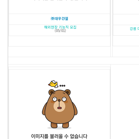
㈜대우건설
해외현장 기능직 모집
강릉 
(05/01)