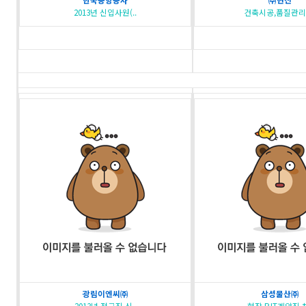
한국공항공사
㈜현진
2013년 신입사원(..
건축시공,품질관리,A
광림이엔씨㈜
삼성물산㈜