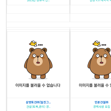
2013년 정규직 신..
현장 PJT계약직 채
삼영토건㈜[일진그..
인본건설㈜
건설(토목,관리) 경..
경력사원 모집