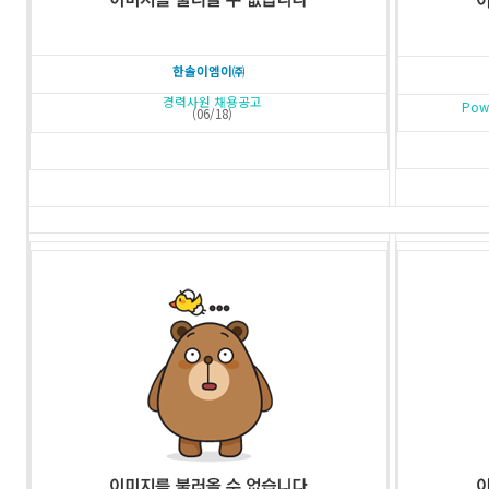
한솔이엠이㈜
경력사원 채용공고
Pow
(06/18)