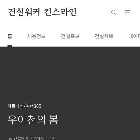
본문 바로가기
건설워커 컨스라인
홈
채용정보
건설족보
건설취뽀
데이
파트너십/여행365
우이천의 봄
by 건설워커
2013. 4. 16.