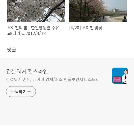
우이천의 봄...한일병원앞 수유
[4/20] 우이천 벚꽃
교(다리)...2012/4/18
댓글
건설워커 컨스라인
건설워커 촌장, 네이버 경제/비즈 인플루언서 티스토리
구독하기