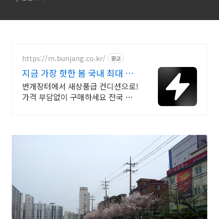
https://m.bunjang.co.kr/
광고
지금 가장 핫한 봄 국내 최대 브
랜드 중고거래
번개장터에서 새상품급 컨디션으로!
가격 부담없이 구매하세요 전국 각
지에서 올라오는 전국구 최다 상품
매일 10만 개 이상의 신규 상품 업로
드