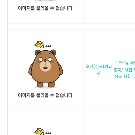
·´″°³★ 충
호남(전국)의료
충북/ 대전
부
정보 취합 (