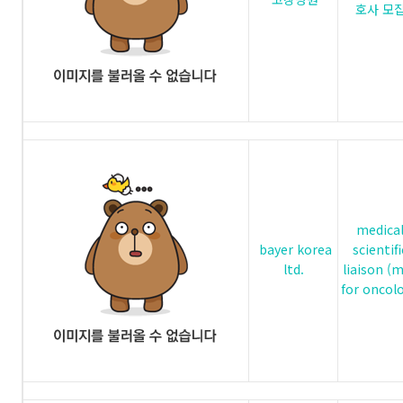
호사 모
medica
bayer korea
scientifi
ltd.
liaison (m
for oncol