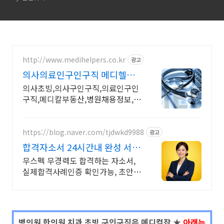
http://www.medihelpers.co.kr
광고
의사의료인구인구직 메디헬퍼
스 의사 초빙 / 의료인 구인
의사초빙,의사구인구직,의료인구인
구직,메디칼부동산,병원채용정보,헤
드헌팅 서치펌
https://blog.naver.com/tjdwkd9988
광고
합격자소서 24시간내 완성 서류
합격의 비밀
무스펙 무경력도 합격하는 자소서,
실제합격사례인증 확인가능, 초안없
어도 가능
병의원 한의원 치과 초빙 구인구직은 메디컬잡 ★
아래는