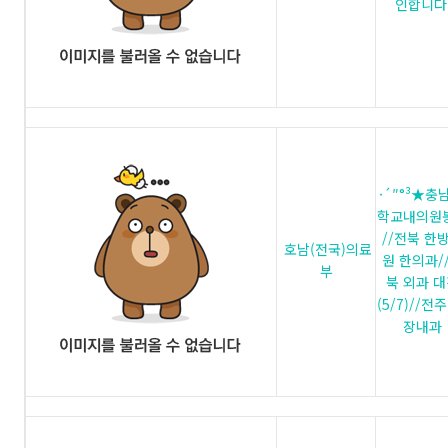
인합니다
·´″°³★충남 
학교내의원
//전북 한
호남(전국)의료
원 한의과/
부
북 외과 
(5/7)//전주
장내과