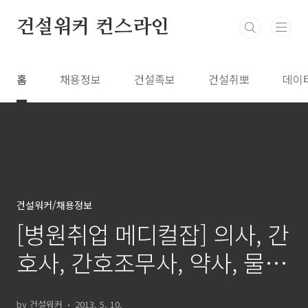
본문 바로가기
건설워커 컨스라인
홈
채용정보
건설족보
건설취뽀
데이
건설워커/채용정보
[병원취업 메디컬잡] 의사, 간
호사, 간호조무사, 약사, 물리
치료사, 당직의, 대진의 등
by 건설워커
2013. 5. 10.