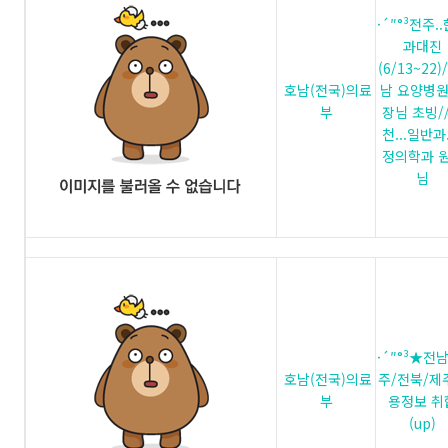
·´″°³전주.
과대진
(6/13~22)
호남(전국)의료
남 요양병원
부
장님 초빙/
천...일반과
정의학과 
님
·´″°³★전
호남(전국)의료
주/전북/제
부
용정보 취
(up)