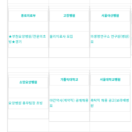
종로의료부
고창병원
서울아산병원
★부천요양병원/전문의초
물리치료사 모집
의생명연구소 연구원(병원)
빙★경기
|
모
가톨릭대학교
서울대학교병원
소망요양병원
야간약사(계약직) 공개채용
촉탁직 채용 공고(보라매병
요양병원 총무팀장 초빙
모
원