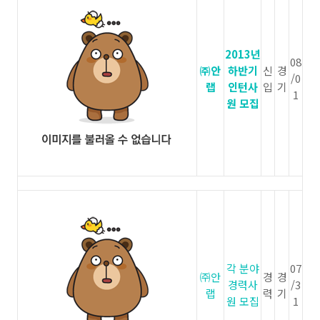
2013년
08
㈜안
하반기
신
경
/0
랩
인턴사
입
기
1
원 모집
각 분야
07
㈜안
경
경
경력사
/3
랩
력
기
원 모집
1