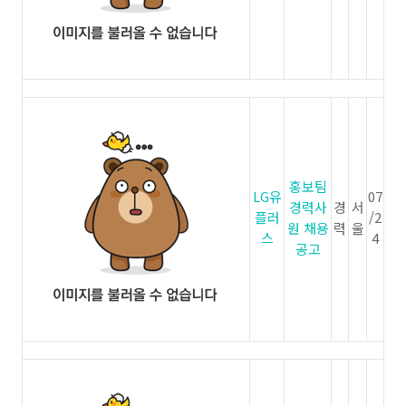
홍보팀
LG유
07
경력사
경
서
플러
/2
원 채용
력
울
스
4
공고