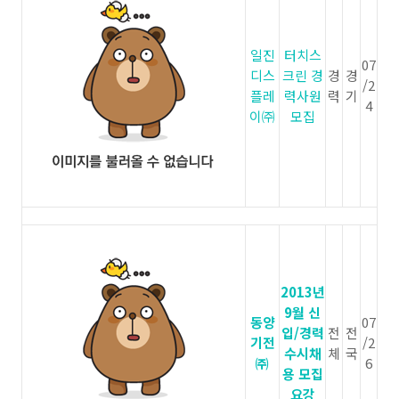
일진
터치스
07
디스
크린 경
경
경
/2
플레
력사원
력
기
4
이㈜
모집
2013년
9월 신
동양
07
입/경력
전
전
기전
/2
수시채
체
국
㈜
6
용 모집
요강