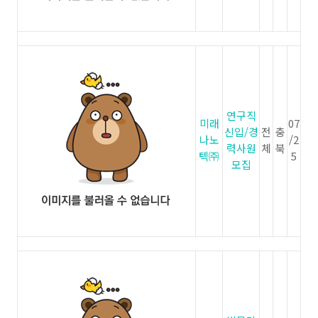
연구직
미래
07
신입/경
전
충
나노
/2
력사원
체
북
텍㈜
5
모집