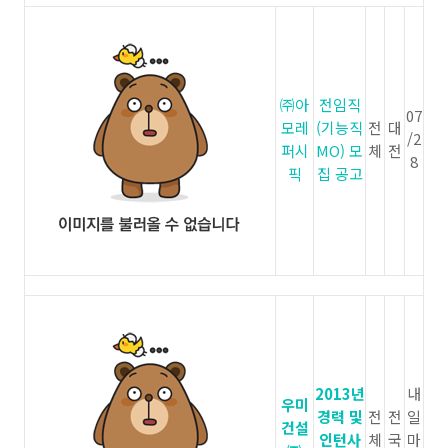
㈜아
전임직
07
모레
(기능직
전
대
/2
퍼시
MO) 모
체
전
8
픽
집 공고
2013년
내
우미
경력 및
전
전
일
건설
인턴사
체
국
마