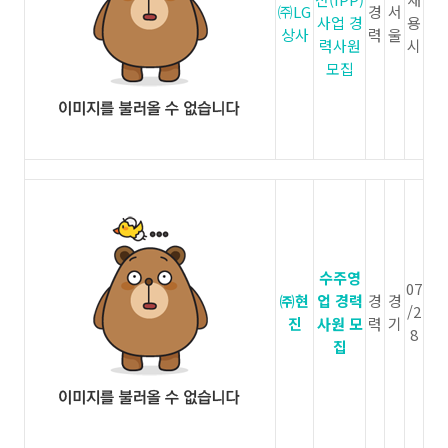
㈜LG
경
서
사업 경
용
상사
력
울
력사원
시
모집
수주영
07
㈜현
업 경력
경
경
/2
진
사원 모
력
기
8
집