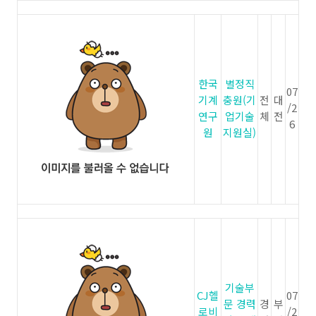
한국
별정직
07
기계
충원(기
전
대
/2
연구
업기술
체
전
6
원
지원실)
기술부
CJ헬
07
문 경력
경
부
로비
/2