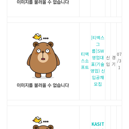
[티맥스
그
룹]SW
티맥
07
영업대
신
경
스소
/3
표(기술
입
기
프트
1
영업) 신
입공채
모집
KASIT