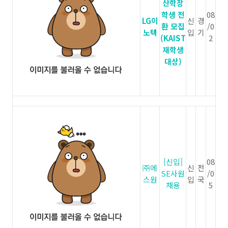
산학장
학생 전
08
LG이
신
경
환 모집
/0
노텍
입
기
(KAIST
2
재학생
대상)
[신입]
08
㈜에
신
전
SE사원
/0
스원
입
국
채용
5