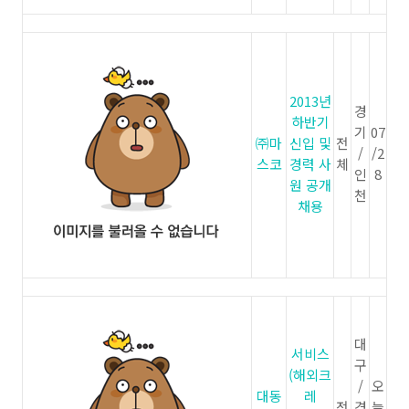
2013년
경
하반기
기
07
㈜마
신입 및
전
/
/2
스코
경력 사
체
인
8
원 공개
천
채용
대
서비스
구
(해외크
/
오
대동
레
전
경
늘