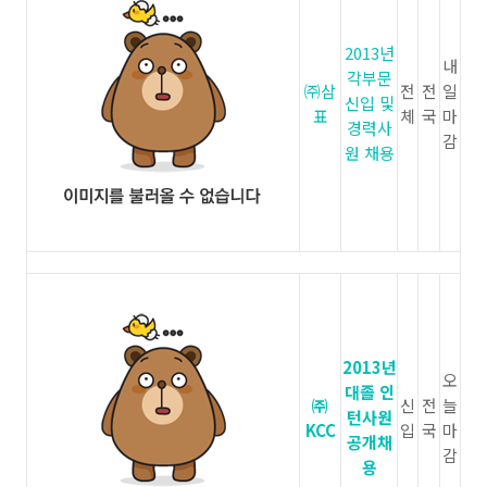
2013년
내
각부문
㈜삼
전
전
일
신입 및
표
체
국
마
경력사
감
원 채용
2013년
오
대졸 인
㈜
신
전
늘
턴사원
KCC
입
국
마
공개채
감
용