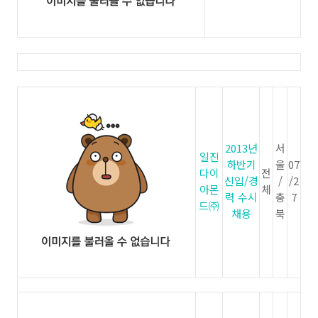
2013년
서
일진
하반기
울
07
다이
전
신입/경
/
/2
아몬
체
력 수시
충
7
드㈜
채용
북