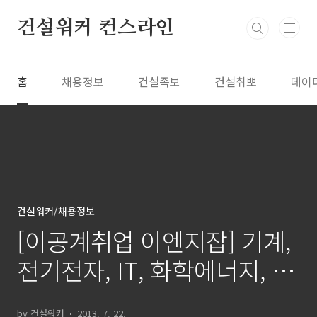
본문 바로가기
건설워커 컨스라인
홈
채용정보
건설족보
건설취뽀
데이
건설워커/채용정보
[이공계취업 이엔지잡] 기계,
전기전자, IT, 화학에너지, 자
동차회사 구인구직 채용정보
by 건설워커
2013. 7. 22.