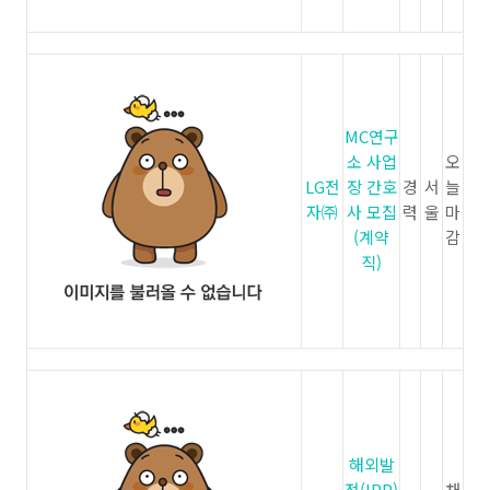
MC연구
소 사업
오
LG전
장 간호
경
서
늘
자㈜
사 모집
력
울
마
(계약
감
직)
해외발
전(IPP)
채