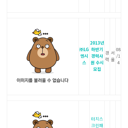
2013년
㈜LG
하반기
08
경
서
엔시
경력사
/1
력
울
스
원 수시
4
모집
터치스
크린패