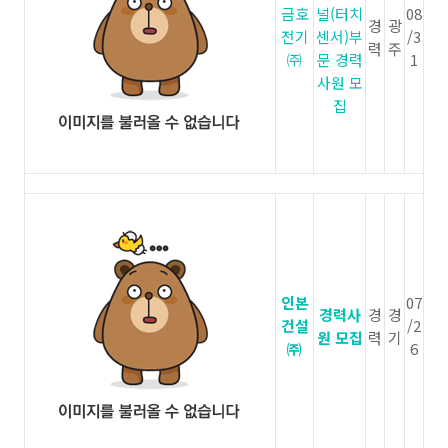
금호
널(터치
08
경
광
전기
센서)부
/3
력
주
㈜
문 경력
1
사원 모
집
인본
07
경력사
경
경
건설
/2
원 모집
력
기
㈜
6