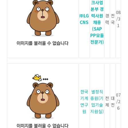
크사업
본부 경
08
㈜LG
력사원
경
전
/3
CNS
채용
력
국
1
(SAP
PP모듈
전문가)
한국
별정직
07
기계
충원(기
전
대
/2
연구
업기술
체
전
6
원
지원실)