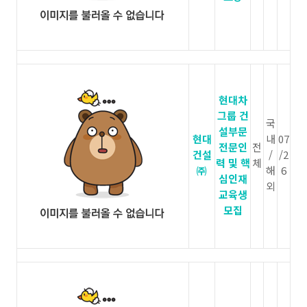
현대차
그룹 건
국
설부문
현대
내
07
전문인
전
건설
/
/2
력 및 핵
체
㈜
해
6
심인재
외
교육생
모집