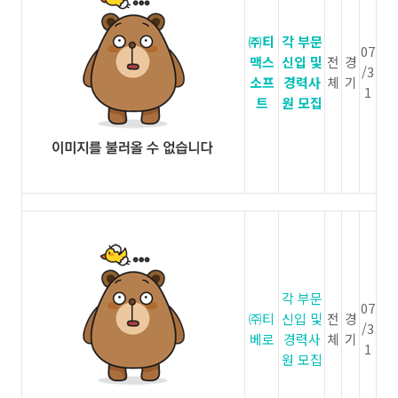
㈜티
각 부문
07
맥스
신입 및
전
경
/3
소프
경력사
체
기
1
트
원 모집
각 부문
07
㈜티
신입 및
전
경
/3
베로
경력사
체
기
1
원 모집