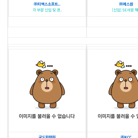
㈜티맥스소프트..
㈜에스원
각 부문 신입 및 경..
[신입] SE사원 채.
국도화학㈜
㈜KCC