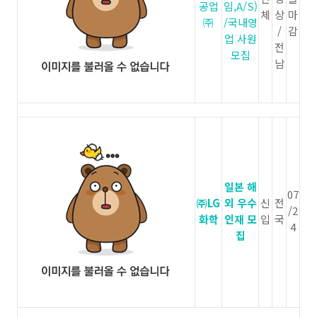
공업
임,A/S)
체
상
마
㈜
/국내영
/
감
업 사원
전
모집
남
일본 해
07
㈜LG
외 우수
신
전
/2
화학
인재 모
입
국
4
집