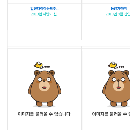
일진다이아몬드㈜..
동양기전㈜
2013년 하반기 신..
2013년 9월 신입.