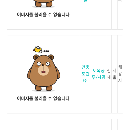
건웅
채
토목공
전
서
토건
용
무/시공
체
울
㈜
시