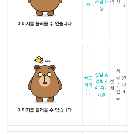
사원 채
력
산
전
5
용
서
신입 및
국도
울
07
경력사
전
화학
/
/2
원 공개
체
㈜
전
4
채용
북