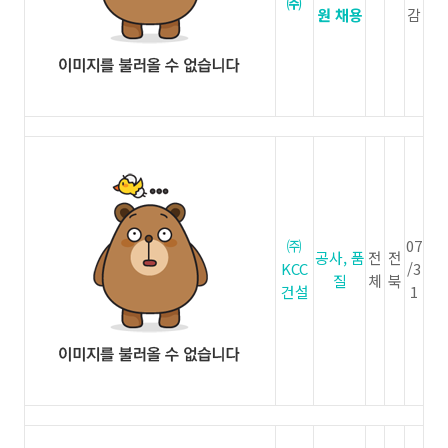
㈜
원 채용
감
㈜
07
공사, 품
전
전
KCC
/3
질
체
북
건설
1