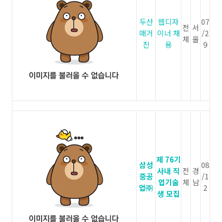
두산
웹디자
07
전
서
매거
이너 채
/2
체
울
진
용
9
제 76기
삼성
08
사내 직
전
경
중공
/1
업기술
체
남
업㈜
2
생 모집