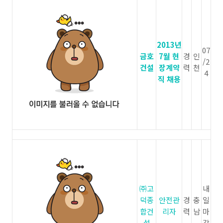
2013년
07
금호
7월 현
경
인
/2
건설
장계약
력
천
4
직 채용
㈜고
내
덕종
안전관
경
충
일
합건
리자
력
남
마
설
감