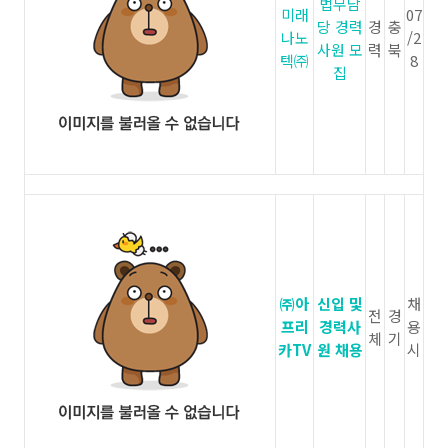
법무담
미래
07
당 경력
경
충
나노
/2
사원 모
력
북
텍㈜
8
집
㈜아
신입 및
채
전
경
프리
경력사
용
체
기
카TV
원 채용
시