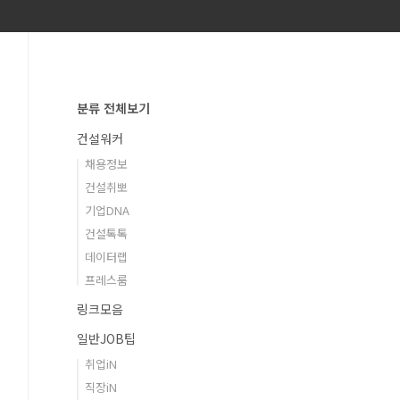
분류 전체보기
건설워커
채용정보
건설취뽀
기업DNA
건설톡톡
데이터랩
프레스룸
링크모음
일반JOB팁
취업iN
직장iN