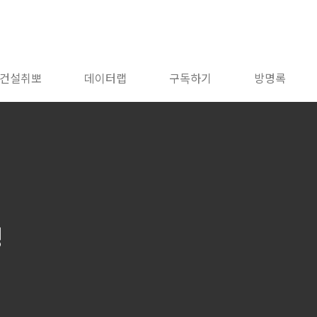
건설취뽀
데이터랩
구독하기
방명록
닝