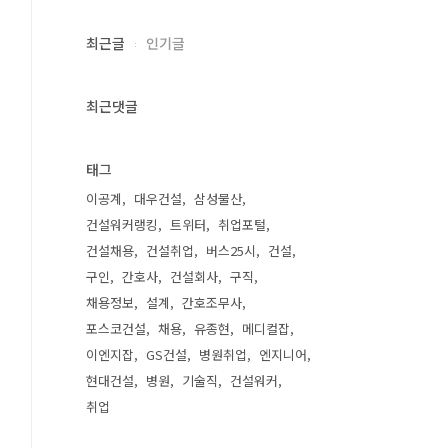
최근글
인기글
최근댓글
태그
이공계
대우건설
삼성물산
건설워커랭킹
트위터
취업포털
건설채용
건설취업
버스25시
건설
구인
간호사
건설회사
구직
채용정보
설계
간호조무사
포스코건설
채용
유종현
메디컬잡
이엔지잡
GS건설
병원취업
엔지니어
현대건설
병원
기술직
건설워커
취업