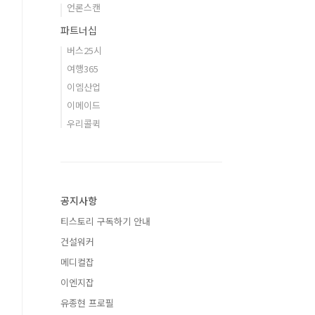
언론스캔
파트너십
버스25시
여행365
이엠산업
이메이드
우리콜퀵
공지사항
티스토리 구독하기 안내
건설워커
메디컬잡
이엔지잡
유종현 프로필