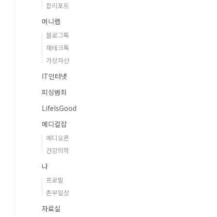
잡리포트
머니랩
블로그톡
재테크톡
가상자산
IT인터넷
피싱범죄
LifeIsGood
메디컬잡
메디오픈
건강의학
나
프로필
촌부일상
자료실