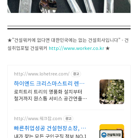
★"건설워커에 없다면 대한민국에는 없는 건설회사입니다" - 건
설취업포털 건설워커
http://www.worker.co.kr
★
http://www.lohetree.com/
광고
하이엔드 크리스마스트리 렌탈
차별화된 퀄리티 트리
로히트리 트리의 명품화 설치부터
철거까지 원스톱 서비스 공간연출전
문
http://www.워크잡.com
광고
빠른취업성공 건설현장소장, 경
비원, 건축인부, 노가다
내가 찾는 모든 구인구직 정보 NO.1