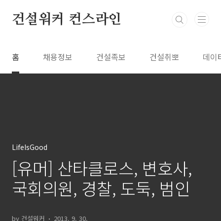
본문 바로가기
건설워커 컨스라인
홈
채용정보
건설족보
건설취뽀
데이
LifeIsGood
[유머] 산타클로스, 변호사,
국회의원, 경찰, 도둑, 범인
by 건설워커
2013. 9. 30.