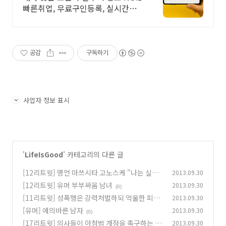
빠른취업, 무료구인등록, 실시간채
용
공감
구독하기
사업자 정보 표시
'
LifeIsGood
' 카테고리의 다른 글
[12리트윗] 명언 마쓰시타 고노스케 "나는 실패
2013.09.30
한 적이 없다"
[12리트윗] 유머 부부싸움 남녀
2013.09.30
(0)
(0)
[11리트윗] 성폭행은 강력처벌하되 억울한 피해
2013.09.30
자 나오지 않게
[유머] 예의바른 남자
2013.09.30
(0)
(0)
[17리트윗] 의사들이 아청법 개정을 촉구하는 이
2013.09.30