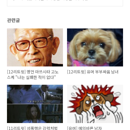
유
(0)
관련글
[12리트윗] 명언 마쓰시타 고노
[12리트윗] 유머 부부싸움 남녀
스케 "나는 실패한 적이 없다"
[11리트윗] 성폭행은 강력처벌
[유머] 예의바른 남자