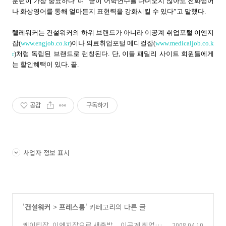
훈련이 가장 중요하다”며 “굳이 어학연수를 다녀오지 않아도 전화영어
나 화상영어를 통해 얼마든지 표현력을 강화시킬 수 있다”고 말했다.
텔레워커는 건설워커의 하위 브랜드가 아니라 이공계 취업포털 이엔지
잡(
www.engjob.co.kr
)이나 의료취업포털 메디컬잡(
www.medicaljob.co.k
r
)처럼 독립된 브랜드로 런칭된다. 단, 이들 패밀리 사이트 회원들에게
는 할인혜택이 있다. 끝.
공감
구독하기
사업자 정보 표시
'
건설워커
>
프레스룸
' 카테고리의 다른 글
케이티잡, 이엔지잡으로 새출발 ... 이공계 취업 내
2008.04.10