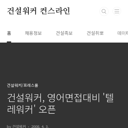
본문 바로가기
건설워커 컨스라인
홈
채용정보
건설족보
건설취뽀
데이
건설워커/프레스룸
건설워커, 영어면접대비 '텔
레워커' 오픈
by 건설워커
2008. 4. 3.