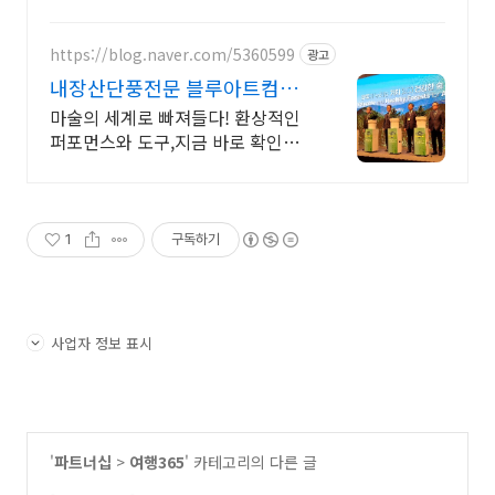
림이 즐거워져요! 와우회원 무료반품으로 안심.
https://blog.naver.com/5360599
광고
내장산단풍전문 블루아트컴퍼
니
마술의 세계로 빠져들다! 환상적인
퍼포먼스와 도구,지금 바로 확인하
세요
1
구독하기
사업자 정보 표시
'
파트너십
>
여행365
' 카테고리의 다른 글