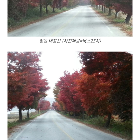
정읍 내장산 (사진제공=버스25시)