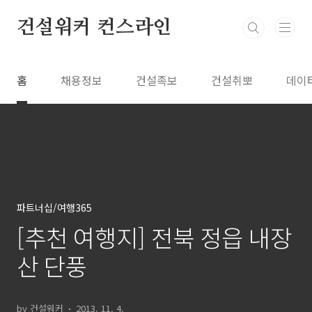
본문 바로가기
건설워커 컨스라인
홈
채용정보
건설족보
건설취뽀
데이
파트너십/여행365
[추천 여행지] 전북 정읍 내장
산 단풍
by 건설워커
2013. 11. 4.