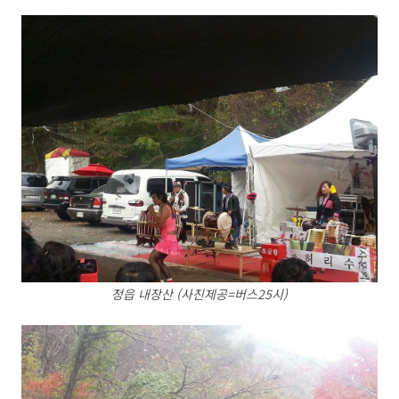
정읍 내장산 (사진제공=버스25시)