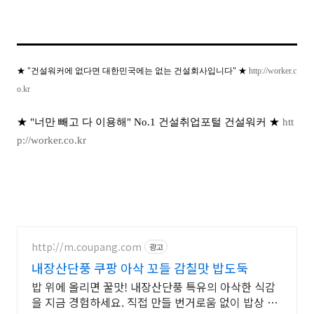
★ "건설워커에 없다면 대한민국에는 없는 건설회사입니다" ★
http://worker.c
o.kr
★ "너만 빼고 다 이용해" No.1 건설취업포털 건설워커 ★
htt
p://worker.co.kr
http://m.coupang.com
광고
내장산단풍 쿠팡 아삭 꼬들 감칠맛 밥도둑
밥 위에 올리면 꿀맛! 내장산단풍 특유의 아삭한 식감
을 지금 경험하세요. 직접 만들 번거로움 없이 밥상 차