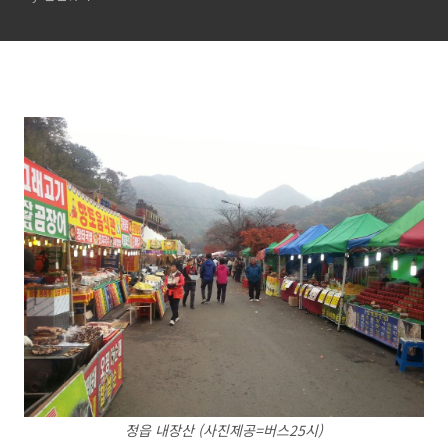
정읍 내장산 (사진제공=버스25시)