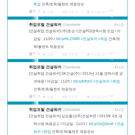
취업
 건축/토목/플랜트 채용정보
펼치기
답글
리트윗
관심글 담기
더
보기
취업포털 건설워커
@
workerkr
4시간
[건설취업 건설워커] (주)효성 / [건설PG]경력사원 모집 / 마
감일 : 11/20 /  
bit.ly/HLZ3WR
#
건설워커
#
취업
 건축/토
목/플랜트 채용정보
펼치기
답글
리트윗
관심글 담기
더
보기
취업포털 건설워커
@
workerkr
4시간
[건설취업 건설워커] SK건설(주) / 2013년 11월 경력사원 공
개채용 / 마감일 : 11/25 /  
bit.ly/I0fcbS
#
건설워커
#
취업
건축/토목/플랜트 채용정보
펼치기
답글
리트윗
관심글 담기
더
보기
취업포털 건설워커
@
workerkr
4시간
[건설취업 건설워커] 삼성물산(주)건설부문 / 2013年 4次 경
력사원 채용공고 / 마감일 : 11/21 /  
bit.ly/1hQZwoK
#
건설
워커
#
취업
 건축/토목/플랜트 채용정보