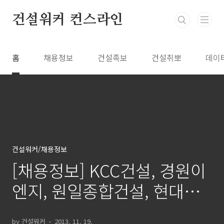
본문 바로가기
건설워커 컨스라인
홈
채용정보
건설족보
건설취뽀
데이
건설워커/채용정보
[채용정보] KCC건설, 경원이
엔지, 원일종합건설, 현대중
공업, 세영종합건설, 효성,
by 건설워커
2013. 11. 19.