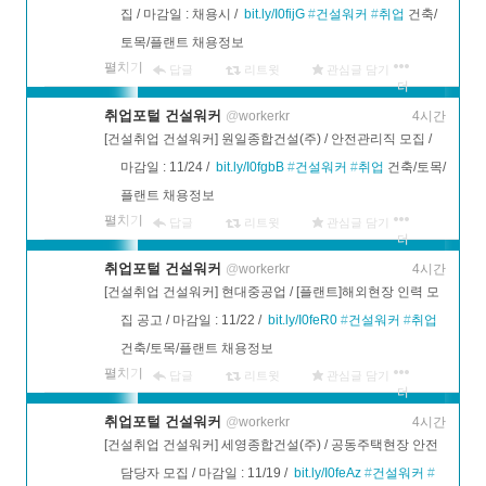
집 / 마감일 : 채용시 /  
bit.ly/I0fijG
#
건설워커
#
취업
 건축/
토목/플랜트 채용정보
펼치기
답글
리트윗
관심글 담기
더
보기
취업포털 건설워커
@
workerkr
4시간
[건설취업 건설워커] 원일종합건설(주) / 안전관리직 모집 / 
마감일 : 11/24 /  
bit.ly/I0fgbB
#
건설워커
#
취업
 건축/토목/
플랜트 채용정보
펼치기
답글
리트윗
관심글 담기
더
보기
취업포털 건설워커
@
workerkr
4시간
[건설취업 건설워커] 현대중공업 / [플랜트]해외현장 인력 모
집 공고 / 마감일 : 11/22 /  
bit.ly/I0feR0
#
건설워커
#
취업
건축/토목/플랜트 채용정보
펼치기
답글
리트윗
관심글 담기
더
보기
취업포털 건설워커
@
workerkr
4시간
[건설취업 건설워커] 세영종합건설(주) / 공동주택현장 안전
담당자 모집 / 마감일 : 11/19 /  
bit.ly/I0feAz
#
건설워커
#