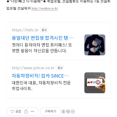
★"너만 빼고 다 이용해!"★ 취업포털, 건설협회도 이용하는 1등 건설취
업포털 건설워커
http://worker.co.kr
https://hidic.kr
광고
웅얼대던 면접생 합격시킨 템 면
접 합격 필수템
첫마디 듣자마자 면접 프리패스! 또
렷한 발음이 자신감을 만듭니다.
http://www.jobcar.co.kr
광고
자동차정비직! 잡카 SINCE
2005
대한민국 대표, 자동차정비직 전문
취업사이트.
공감
구독하기