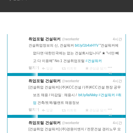
SK건설, 이수건설
취업포털 건설워커
@
workerkr
4시간
건설취업정보의 신, 건설워커 
bit.ly/1b4xHYV
 "건설워커에 
없다면 대한민국에는 없는 건설회사입니다" ★ "너만 빼
고 다 이용해" No.1 건설취업포털 
#
건설워커
펼치기
답글
리트윗
관심글 담기
더
보기
취업포털 건설워커
@
workerkr
4시간
[건설취업 건설워커] (주)KCC건설 / (주)KCC건설 현장 공무
보조 채용 / 마감일 : 채용시 /  
bit.ly/IaNkky
#
건설워커
#
취
업
 건축/토목/플랜트 채용정보
펼치기
답글
리트윗
관심글 담기
더
보기
취업포털 건설워커
@
workerkr
4시간
[건설취업 건설워커] (주)경원이엔지 / 전문건설 경리노무 모