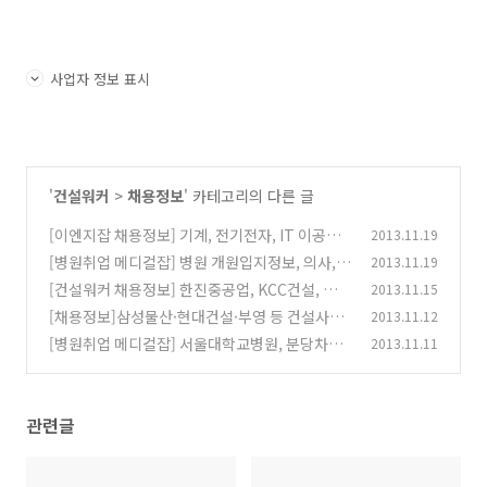
사업자 정보 표시
'
건설워커
>
채용정보
' 카테고리의 다른 글
[이엔지잡 채용정보] 기계, 전기전자, IT 이공계
2013.11.19
기술직 분야 구인구직정보
[병원취업 메디컬잡] 병원 개원입지정보, 의사,
2013.11.19
(0)
간호사, 간호조무사, 병원 직원 구인정보
[건설워커 채용정보] 한진중공업, KCC건설, 효성
2013.11.15
(0)
건설, SK건설, 한화엘앤씨, 쌍용양회, EG건설
[채용정보]삼성물산·현대건설·부영 등 건설사
2013.11.12
(0)
채용
[병원취업 메디컬잡] 서울대학교병원, 분당차병
2013.11.11
(0)
원, 국립암센터,서울아산병원, 간호사, 간호조무
사, 물리치료사 구인정보
(0)
관련글