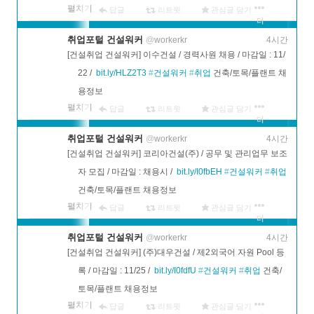
펼치기
답글
리트윗
관심글 담기
더
보기
취업포털 건설워커
@
workerkr
4시간
[건설취업 건설워커] 이수건설 / 경력사원 채용 / 마감일 : 11/
22 /  
bit.ly/HLZ2T3
#
건설워커
#
취업
 건축/토목/플랜트 채
용정보
펼치기
답글
리트윗
관심글 담기
더
보기
취업포털 건설워커
@
workerkr
4시간
[건설취업 건설워커] 코리아건설(주) / 공무 및 관리업무 보조
자 모집 / 마감일 : 채용시 /  
bit.ly/I0fbEH
#
건설워커
#
취업
건축/토목/플랜트 채용정보
펼치기
답글
리트윗
관심글 담기
더
보기
취업포털 건설워커
@
workerkr
4시간
[건설취업 건설워커] (주)대우건설 / 제2외국어 자원 Pool 등
록 / 마감일 : 11/25 /  
bit.ly/I0fdfU
#
건설워커
#
취업
 건축/
토목/플랜트 채용정보
펼치기
답글
리트윗
관심글 담기