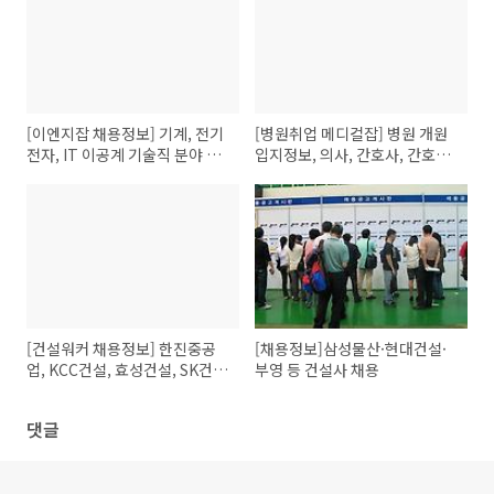
[이엔지잡 채용정보] 기계, 전기
[병원취업 메디컬잡] 병원 개원
전자, IT 이공계 기술직 분야 구
입지정보, 의사, 간호사, 간호조
인구직정보
무사, 병원 직원 구인정보
[건설워커 채용정보] 한진중공
[채용정보]삼성물산·현대건설·
업, KCC건설, 효성건설, SK건
부영 등 건설사 채용
설, 한화엘앤씨, 쌍용양회, EG건
설
댓글