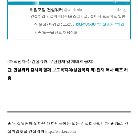
더
보기
취업포털 건설워커
@
workerkr
4시간
[건설취업 건설워커] (주)포스코건설 / 설비직 프로젝트 일반
직 모집 / 마감일 : 11/25 /  
bit.ly/I0f63U
#
건설워커
#
취업
건축/토목/플랜트 채용정보
<저작권자 ⓒ 건설워커, 무단전재 및 재배포 금지>
단, 건설워커 출처와 함께 보도목적의(상업목적 외) 전재·복사·배포 허
용
★"건설워커에 없다면 대한민국에는 없는 건설회사입니다"★ No.1 건
설취업포털 건설워커
http://worker.co.kr