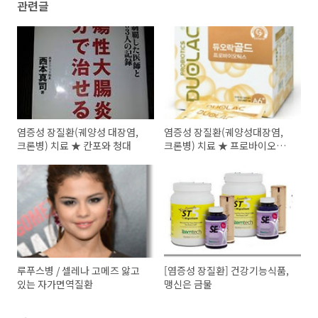
관련글
염증성 장질환(궤양성 대장염,
염증성 장질환(궤양성대장염,
크론병) 치료 ★ 칸포와 청대
크론병) 치료 ★ 프로바이오틱
스 효과 논란, 우유 알레르기(알
러지)
루푸스병 / 셀레나 고메즈 앓고
[염증성 장질환] 건강기능식품,
있는 자가면역질환
맹신은 금물