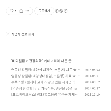
6
구독하기
사업자 정보 표시
'
메디컬잡
>
건강의학
' 카테고리의 다른 글
염증성 장질환(궤양성 대장염, 크론병) 치료 ★
2014.05.03
칸포와 청대
염증성 장질환(궤양성대장염, 크론병) 치료 ★ 프
2014.05.01
(35)
로바이오틱스 효과 논란, 우유 알레르기(알러지)
루푸스병 / 셀레나 고메즈 앓고 있는 자가면역질
2014.03.12
환
(0)
[염증성 장질환] 건강기능식품, 맹신은 금물
2014.02.27
(0)
(2)
[프로바이오틱스] VSL#3 고용량 유산균 제재에
2013.11.19
관한 모든 것
(0)