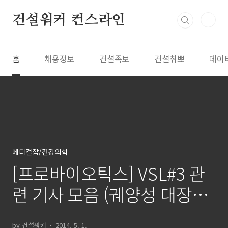
본문 바로가기
건설워커 컨스라인
홈
채용정보
건설족보
건설취뽀
데이
메디컬잡/건강의학
[프로바이오틱스] VSL#3 관
련 기사 모음 (궤양성 대장염
관련)
by 건설워커
2014. 5. 1.