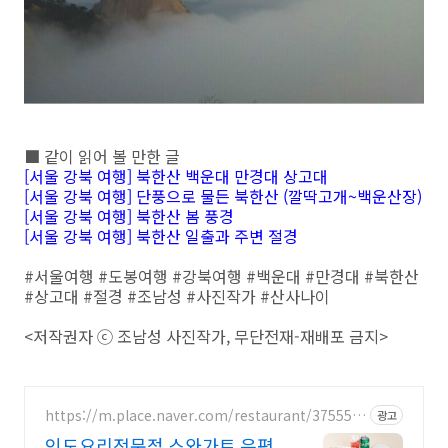
■ 같이 읽어 볼 만한 글
[서울 강북 여행] 북한산 백운대 만경대 상고대
[서울 강북 여행] 단풍으로 물든 북한산 (깔딱고개~백운산장)
[서울 강북 여행] 북한산 봄 풍경
[서울 강북 여행] 북한산 일출과 주변 절경
#서울여행 #도봉여행 #강북여행 #백운대 #만경대 #북한산
#상고대 #절경 #조남성 #사진작가 #산사나이
<저작권자 ⓒ 조남성 사진작가, 무단전재-재배포 금지>
https://m.place.naver.com/restaurant/375554
광고
78
인도요리전문점 스와가트 은평