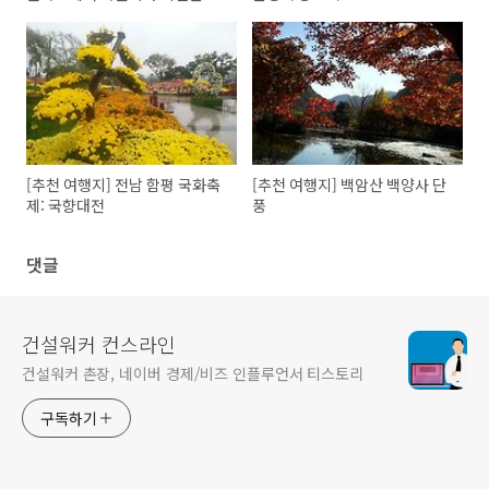
로를 만나다
[추천 여행지] 전남 함평 국화축
[추천 여행지] 백암산 백양사 단
제: 국향대전
풍
댓글
건설워커 컨스라인
건설워커 촌장, 네이버 경제/비즈 인플루언서 티스토리
구독하기