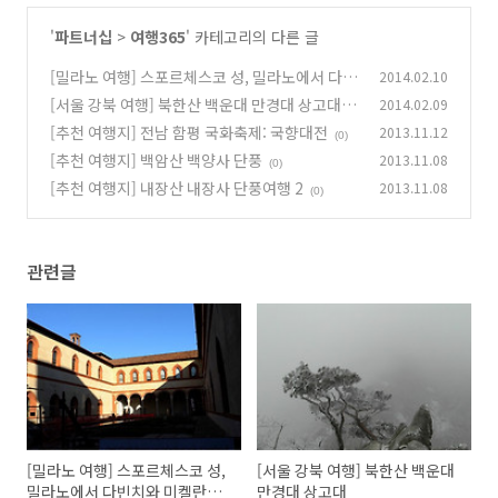
'
파트너십
>
여행365
' 카테고리의 다른 글
[밀라노 여행] 스포르체스코 성, 밀라노에서 다빈
2014.02.10
치와 미켈란젤로를 만나다
[서울 강북 여행] 북한산 백운대 만경대 상고대
2014.02.09
(0)
[추천 여행지] 전남 함평 국화축제: 국향대전
2013.11.12
(0)
(0)
[추천 여행지] 백암산 백양사 단풍
2013.11.08
(0)
[추천 여행지] 내장산 내장사 단풍여행 2
2013.11.08
(0)
관련글
[밀라노 여행] 스포르체스코 성,
[서울 강북 여행] 북한산 백운대
밀라노에서 다빈치와 미켈란젤
만경대 상고대