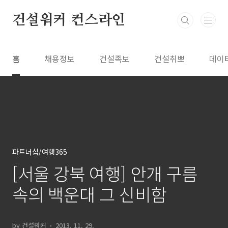
본문 바로가기
건설워커 컨스라인
홈
채용정보
건설족보
건설취뽀
데이
파트너십/여행365
[서울 강북 여행] 안개 구름
속의 백운대 그 신비함
by 건설워커
2013. 11. 29.