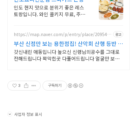
인도 현지 맛으로 분위기 좋은 레스
토랑입니다. 와인 콜키지 무료, 주차
가능
https://map.naver.com/p/entry/place/2095432
광고
992
부산 신점만 보는 용한점집! 산악회 산행 등반 정
상등정
갓신내린 애동입니다 높으신 신령님의공수를 그대로
전해드립니다 꽉막힌곳 다풀어드립니다 얼굴만 보면
점사가 나옵니다 향만 켜주세요 신의 말씀을 그대로 전
해 드리겠습니다
3
구독하기
사업자 정보 표시