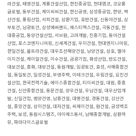
라건설, 태영건설, 계룡건설산업, 한진중공업, 현대엠코, 코오롱
글로벌, 동부건설, 케이씨씨건설, 한신공영, 삼성중공업, 한양, 벽
산건설, 풍림산업, 서희건설, 삼환기업, 호반건설, 신동아건설, 삼
부토건, 남광토건, 삼성에버랜드, 에스티엑스건설, 극동건설, 현
대중공업, 동양건설산업, 서브원, 고려개발, 진흥기업, 동아건설
산업, 포스코엔지니어링, 신세계건설, 우미건설, 현대엔지니어링,
한일건설, 울트라건설, 대우조선해양건설, 남양건설, 삼호, 엘아
이지건설, 케이알건설, 이수건설, 금광기업, 화성산업, 반도건설,
대보건설, 흥화, 대방건설, 동원개발, 임광토건, 효성, 서해종합건
설, 동일토건, 일성건설, 부영주택, 이테크건설, 우림건설, 요진건
설산업, 한국전력기술, 에이스종합건설, 티이씨건설, 대원, 중흥
건설, 신안종합건설, 동문건설, 양우건설, 우남건설, 대우산업개
발, 신일건업, 범양건영, 남흥건설, 대명건설, 경동건설, 강산건
설, 중앙건설, 삼미건설, 대저건설, 씨제이건설, 원건설, 금성백조
주택, 보성, 동원시스템즈, 아이에스동서, 남해종합개발, 삼환까
뮤, 파라다이스글로벌