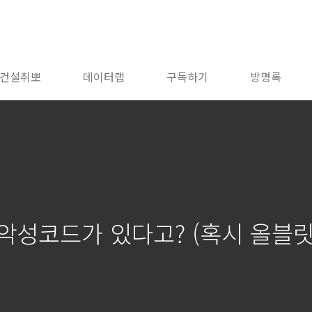
건설취뽀
데이터랩
구독하기
방명록
악성코드가 있다고? (혹시 올블릿