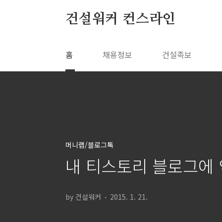
본문 바로가기
건설워커 컨스라인
홈
채용정보
건설족보
머니랩/블로그톡
내 티스토리 블로그에 
by 건설워커
2015. 1. 21.