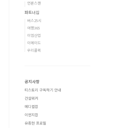
언론스캔
파트너십
버스25시
여행365
이엠산업
이메이드
우리콜퀵
공지사항
티스토리 구독하기 안내
건설워커
메디컬잡
이엔지잡
유종현 프로필