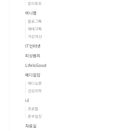
잡리포트
머니랩
블로그톡
재테크톡
가상자산
IT인터넷
피싱범죄
LifeIsGood
메디컬잡
메디오픈
건강의학
나
프로필
촌부일상
자료실