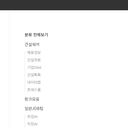
분류 전체보기
건설워커
채용정보
건설취뽀
기업DNA
건설톡톡
데이터랩
프레스룸
링크모음
일반JOB팁
취업iN
직장iN