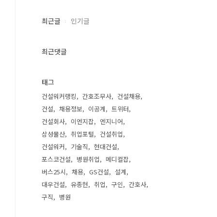
최근글
인기글
최근댓글
태그
건설워커랭킹
간호조무사
건설채용
건설
채용정보
이공계
트위터
건설회사
이엔지잡
엔지니어
삼성물산
취업포털
건설취업
건설워커
기술직
현대건설
포스코건설
병원취업
메디컬잡
버스25시
채용
GS건설
설계
대우건설
유종현
취업
구인
간호사
구직
병원