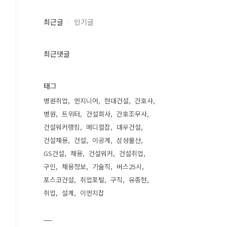
최근글
인기글
최근댓글
태그
병원취업
엔지니어
현대건설
간호사
병원
트위터
건설회사
간호조무사
건설워커랭킹
메디컬잡
대우건설
건설채용
건설
이공계
삼성물산
GS건설
채용
건설워커
건설취업
구인
채용정보
기술직
버스25시
포스코건설
취업포털
구직
유종현
취업
설계
이엔지잡