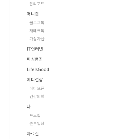
잡리포트
머니랩
블로그톡
재테크톡
가상자산
IT인터넷
피싱범죄
LifeIsGood
메디컬잡
메디오픈
건강의학
나
프로필
촌부일상
자료실