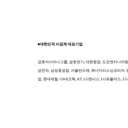
■대한민국 이공계 대표기업
금호아시아나그룹, 금호전기, 대한항공, 도요엔지니어링코
성전자, 삼성중공업, 서울반도체, 에너지리소싱코리아, 
업, 현대제철, GS네오텍, KT, LG엔시스, LG유플러스, L