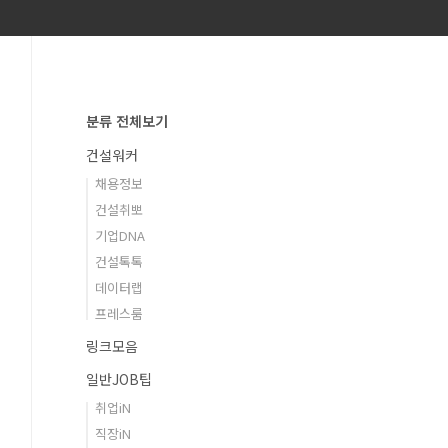
분류 전체보기
건설워커
채용정보
건설취뽀
기업DNA
건설톡톡
데이터랩
프레스룸
링크모음
일반JOB팁
취업iN
직장iN