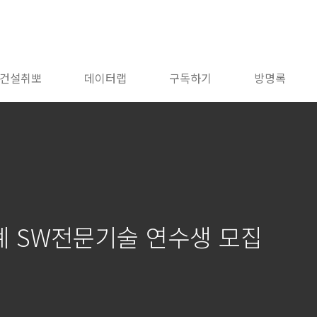
건설취뽀
데이터랩
구독하기
방명록
공계 SW전문기술 연수생 모집