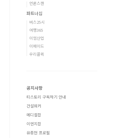
언론스캔
파트너십
버스25시
여행365
이엠산업
이메이드
우리콜퀵
공지사항
티스토리 구독하기 안내
건설워커
메디컬잡
이엔지잡
유종현 프로필