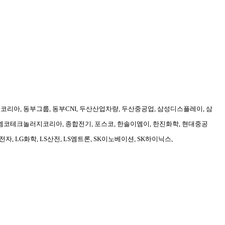
리아, 동부그룹, 동부CNI, 두산산업차량, 두산중공업, 삼성디스플레이, 삼
엠코테크놀러지코리아, 종합전기, 포스코, 한솔이엠이, 한진화학, 현대중공
G전자, LG화학, LS산전, LS엠트론, SK이노베이션, SK하이닉스,