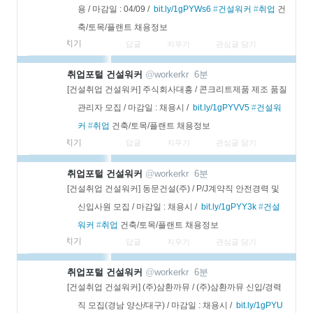
용 / 마감일 : 04/09 /  
bit.ly/1gPYWs6
#
건설워커
#
취업
 건
축/토목/플랜트 채용정보
펼치기
답글
지우기
관심글 담기
더
취업포털 건설워커
@
workerkr
6분
보
[건설취업 건설워커] 주식회사대흥 / 콘크리트제품 제조 품질
기
관리자 모집 / 마감일 : 채용시 /  
bit.ly/1gPYVV5
#
건설워
커
#
취업
 건축/토목/플랜트 채용정보
펼치기
답글
지우기
관심글 담기
더
취업포털 건설워커
@
workerkr
6분
보
[건설취업 건설워커] 동문건설(주) / P/J계약직 안전경력 및 
기
신입사원 모집 / 마감일 : 채용시 /  
bit.ly/1gPYY3k
#
건설
워커
#
취업
 건축/토목/플랜트 채용정보
펼치기
답글
지우기
관심글 담기
더
취업포털 건설워커
@
workerkr
6분
보
[건설취업 건설워커] (주)삼환까뮤 / (주)삼환까뮤 신입/경력
기
직 모집(경남 양산/대구) / 마감일 : 채용시 /  
bit.ly/1gPYU