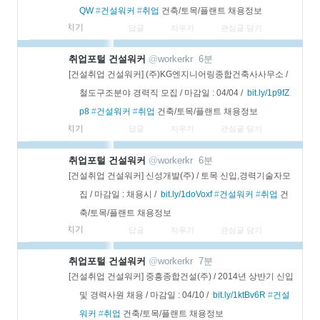
QW
#
건설워커
#
취업
 건축/토목/플랜트 채용정보
펼치기
답글
지우기
관심글 담기
더
취업포털 건설워커
@
workerkr
6분
보
[건설취업 건설워커] (주)KG엔지니어링종합건축사사무소 / 
기
철도구조분야 경력직 모집 / 마감일 : 04/04 /  
bit.ly/1p9fZ
p8
#
건설워커
#
취업
 건축/토목/플랜트 채용정보
펼치기
답글
지우기
관심글 담기
더
취업포털 건설워커
@
workerkr
6분
보
[건설취업 건설워커] 신성개발(주) / 토목 신입,경력기술자모
기
집 / 마감일 : 채용시 /  
bit.ly/1doVoxf
#
건설워커
#
취업
 건
축/토목/플랜트 채용정보
펼치기
답글
지우기
관심글 담기
더
취업포털 건설워커
@
workerkr
7분
보
[건설취업 건설워커] 중흥종합건설(주) / 2014년 상반기 신입 
기
및 경력사원 채용 / 마감일 : 04/10 /  
bit.ly/1ktBv6R
#
건설
워커
#
취업
 건축/토목/플랜트 채용정보