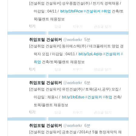
[건설취업 건설워커] 성우종합건설(주) / 전기직 경력채용 / 
마감일 : 04/11 /  
bit.ly/1foFAcw
#
건설워커
#
취업
 건축/토
목/플랜트 채용정보
펼치기
답글
지우기
관심글 담기
더
취업포털 건설워커
@
workerkr
5분
보
[건설취업 건설워커] 동아에스텍(주) / 데크플레이트 영업 경
기
력자 모집 / 마감일 : 04/11 /  
bit.ly/1pL4qVp
#
건설워커
#
취업
 건축/토목/플랜트 채용정보
펼치기
답글
지우기
관심글 담기
더
취업포털 건설워커
@
workerkr
6분
보
[건설취업 건설워커] 유진건설(주) / 토목(공사,공무) 모집 / 
기
마감일 : 채용시 /  
bit.ly/1foEduo
#
건설워커
#
취업
 건축/
토목/플랜트 채용정보
펼치기
답글
지우기
관심글 담기
더
취업포털 건설워커
@
workerkr
6분
보
[건설취업 건설워커] 금호건설 / 2014년 5월 현장계약직 채
기