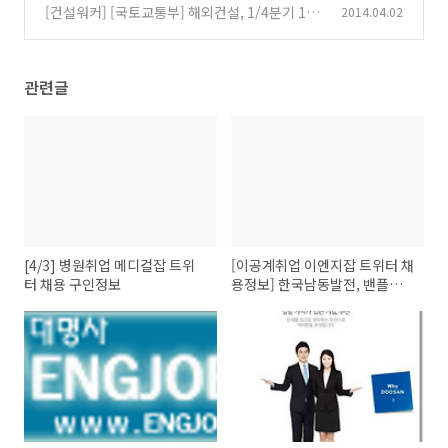
마감… "지원 자격은?"
[건설워커] [국토교통부] 해외건설, 1/4분기 176
2014.04.02
(0)
억불 수주…전년보다 31% 증가
(0)
관련글
[4/3] 병원취업 메디컬잡 트위
[이공계취업 이엔지잡 트위터 채
터 채용 구인정보
용정보] 한국남동발전, 밴플러
스, 서울반도체, 금호전기, 현대
파워텍