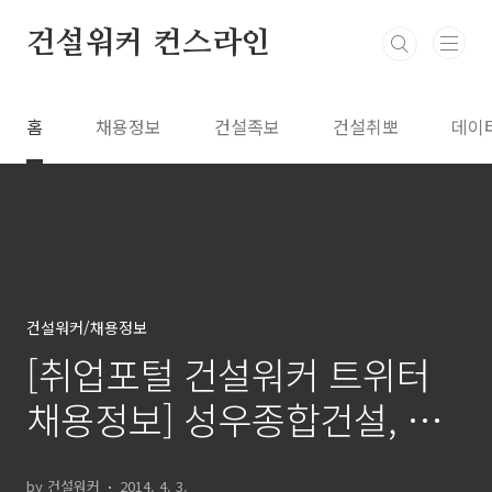
본문 바로가기
건설워커 컨스라인
홈
채용정보
건설족보
건설취뽀
데이
건설워커/채용정보
[취업포털 건설워커 트위터
채용정보] 성우종합건설, 동
아에스텍, 유진건설, 금호건
by 건설워커
2014. 4. 3.