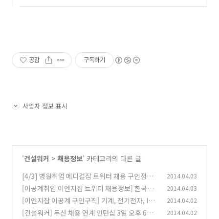
공감
구독하기
사업자 정보 표시
'
건설워커
>
채용정보
' 카테고리의 다른 글
[4/3] 병원취업 메디컬잡 트위터 채용 구인정보
2014.04.03
[이공계취업 이엔지잡 트위터 채용정보] 한국남
2014.04.03
(0)
동발전, 밴플러스, 서울반도체, 금호전기, 현대파
[이엔지잡 이공계 구인구직] 기계, 전기전자, IT,
2014.04.02
워텍
연구개발, 기술직 엔지니어 채용정보
(0)
[건설워커] 두산 채용 연계 인턴십 3일 오후 6시
2014.04.02
(0)