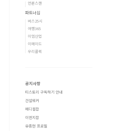
언론스캔
파트너십
버스25시
여행365
이엠산업
이메이드
우리콜퀵
공지사항
티스토리 구독하기 안내
건설워커
메디컬잡
이엔지잡
유종현 프로필