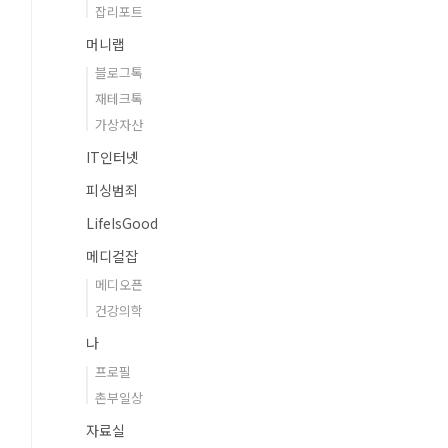
잡리포트
머니랩
블로그톡
재테크톡
가상자산
IT인터넷
피싱범죄
LifeIsGood
메디컬잡
메디오픈
건강의학
나
프로필
촌부일상
자료실