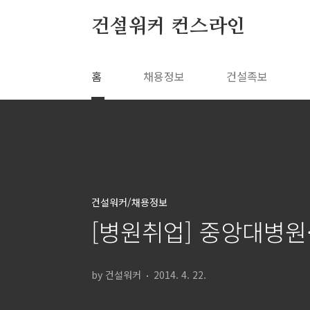
본문 바로가기
건설워커 컨스라인
홈
채용정보
건설족보
건설워커/채용정보
[병원취업] 중앙대병
by 건설워커
2014. 4. 22.