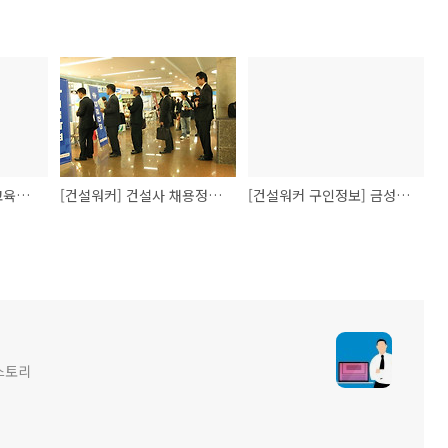
[건설워커] 건설기술교육원 [국비] BIM전문인력 양성과정 교육생 모집
[건설워커] 건설사 채용정보, 대우건설·현대중공업·금성백조주택 등
[건설워커 구인정보] 금성백조주택 경력사원 모집 건축, 토목, 환경기전, 개발사업, 정비사업, 법무, 인사총무, 안전담당
스토리