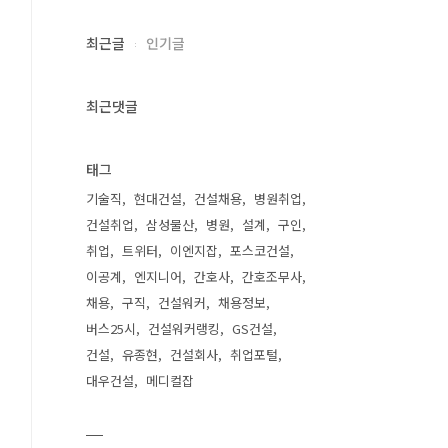
최근글
인기글
최근댓글
태그
기술직
현대건설
건설채용
병원취업
건설취업
삼성물산
병원
설계
구인
취업
트위터
이엔지잡
포스코건설
이공계
엔지니어
간호사
간호조무사
채용
구직
건설워커
채용정보
버스25시
건설워커랭킹
GS건설
건설
유종현
건설회사
취업포털
대우건설
메디컬잡