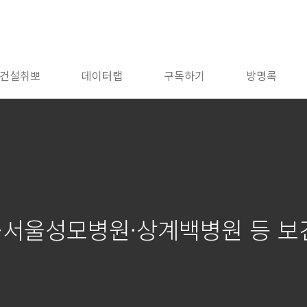
건설취뽀
데이터랩
구독하기
방명록
원·서울성모병원·상계백병원 등 