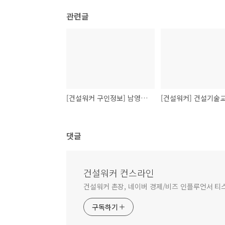
관련글
[건설워커 구인정보] 남영건설 토목/건축직 모집 현장 공사담당, 공무담당, 안전관리자
댓글
건설워커 컨스라인
건설워커 촌장, 네이버 경제/비즈 인플루언서 티
구독하기