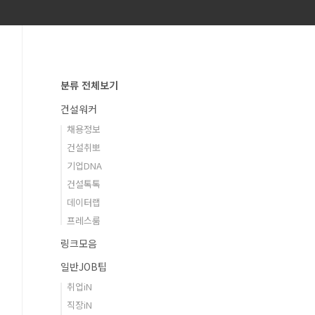
분류 전체보기
건설워커
채용정보
건설취뽀
기업DNA
건설톡톡
데이터랩
프레스룸
링크모음
일반JOB팁
취업iN
직장iN