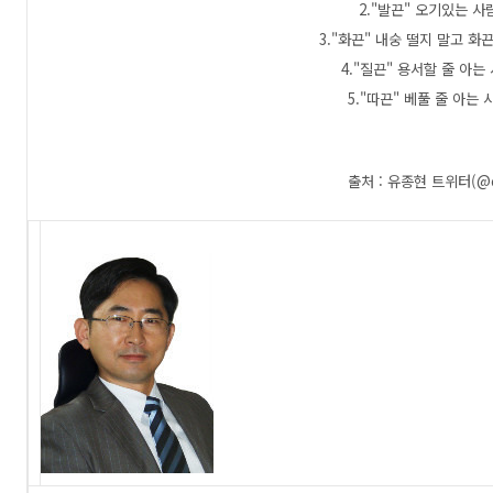
2."발끈" 오기있는 사
3."화끈" 내숭 떨지 말고 화
4."질끈" 용서할 줄 아는
5."따끈" 베풀 줄 아는
출처 : 유종현 트위터(@co