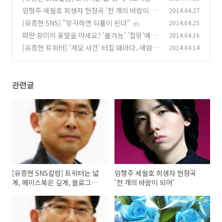
게, 블로그는 전문성 있게
임형주 세월호 희생자 헌정곡 '천 개의 바람이 되
2014.04.27
(0)
어'
[유종현 SNS] "망각하면 되풀이 된다"
2014.04.25
(0)
(0)
파란 장미의 꽃말을 아세요? '불가능' '절망'에서
2014.04.16
'기적' '희망'으로
[유종현 트위터] '계모 사건' 터질 때마다..새엄마
2014.04.14
(0)
들은 숨죽여 운다
(0)
관련글
[유종현 SNS칼럼] 트위터는 넓
임형주 세월호 희생자 헌정곡
게, 페이스북은 깊게, 블로그는
'천 개의 바람이 되어'
전문성 있게