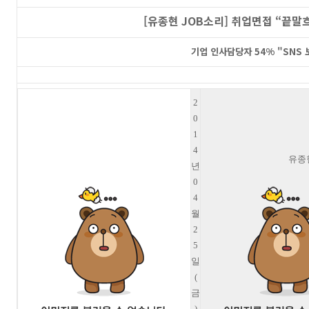
[유종현 JOB소리] 취업면접 “끝말
기업 인사담당자 54% "SNS 
2
0
1
4
유종
년
0
4
월
2
5
일
(
금
)