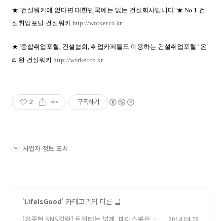
★"건설워커에 없다면 대한민국에는 없는 건설회사입니다"★ No.1 건
설취업포털 건설워커
http://worker.co.kr
★"종합취업포털, 건설협회, 취업카페들도 이용하는 건설취업포털
" 온
리원
건설워커
http://worker.co.kr
2
구독하기
사업자 정보 표시
'
LifeIsGood
' 카테고리의 다른 글
[유종현 SNS칼럼] 트위터는 넓게, 페이스북은 깊
2014.04.28