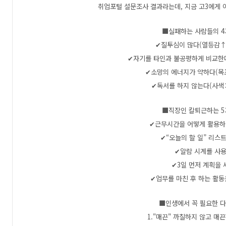
취업포털 설문조사 결과라는데, 지금 고3에게 
■실패하는 사람들의 4
✔질투심이 많다(열등감↑
✔자기를 타인과 불공평하게 비교한다
✔소망의 에너지가 약하다(목
✔독서를 하지 않는다(사색
■직장인 칼퇴근하는 5
✔근무시간을 어떻게 활용하
✔“오늘의 할 일” 리스
✔알람 시계를 사
✔3일 먼저 계획을
✔업무를 마친 후 하는 활
■인생에서 꼭 필요한 다
1."매끈" 까칠하지 않고 매