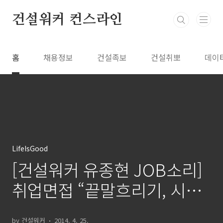
본문 바로가기
건설워커 컨스라인
홈
채용정보
건설족보
건설취뽀
데이
LifeIsGood
[건설워커 유종현 JOB소리]
취업면접 “끝말흐리기, 시선
피하기 주의”
by 건설워커
2014. 4. 25.