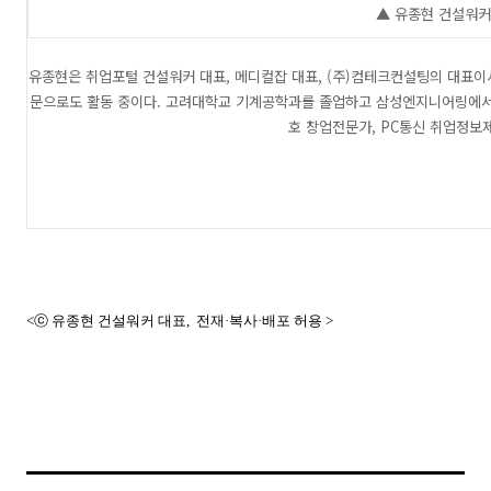
▲ 유종현 건설워커
유종현은 취업포털 건설워커 대표, 메디컬잡 대표, (주)컴테크컨설팅의 대표이사
문으로도 활동 중이다. 고려대학교 기계공학과를 졸업하고 삼성엔지니어링에서 
호 창업전문가, PC통신 취업정보
<ⓒ 유종현 건설워커 대표,
전재·복사·배포 허용
>