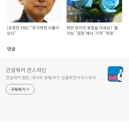
[유종현 SNS] "망각하면 되풀이
파란 장미의 꽃말을 아세요? '불
된다"
가능' '절망'에서 '기적' '희망'으
로
댓글
건설워커 컨스라인
건설워커 촌장, 네이버 경제/비즈 인플루언서 티스토리
구독하기