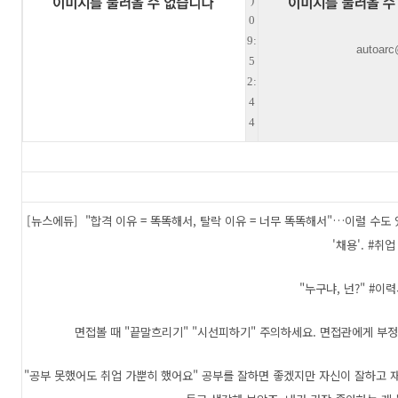
0
9:
autoarc
5
2:
4
4
[뉴스에듀] "합격 이유 = 똑똑해서, 탈락 이유 = 너무 똑똑해서"…이럴 수도 
'채용'. #취업
"누구냐, 넌?" #이
면접볼 때 "끝말흐리기" "시선피하기" 주의하세요. 면접관에게 부
"공부 못했어도 취업 가뿐히 했어요" 공부를 잘하면 좋겠지만 자신이 잘하고 