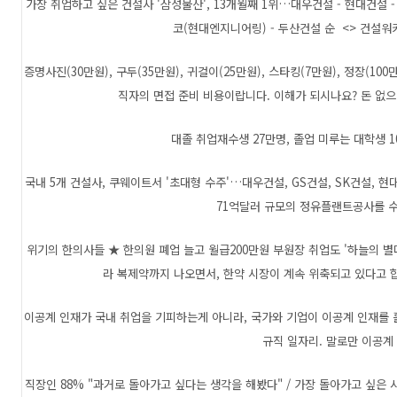
가장 취업하고 싶은 건설사 '삼성물산', 13개월째 1위…대우건설 - 현대건설 - 
코(현대엔지니어링) - 두산건설 순 <> 건설워커
증명사진(30만원), 구두(35만원), 귀걸이(25만원), 스타킹(7만원), 정장(100
직자의 면접 준비 비용이랍니다. 이해가 되시나요? 돈 없으면
대졸 취업재수생 27만명, 졸업 미루는 대학생 1
국내 5개 건설사, 쿠웨이트서 '초대형 수주'…대우건설, GS건설, SK건설,
71억달러 규모의 정유플랜트공사를 수
위기의 한의사들 ★ 한의원 폐업 늘고 월급200만원 부원장 취업도 '하늘의 별
라 복제약까지 나오면서, 한약 시장이 계속 위축되고 있다고 
이공계 인재가 국내 취업을 기피하는게 아니라, 국가와 기업이 이공계 인재를 
규직 일자리. 말로만 이공계 
직장인 88% "과거로 돌아가고 싶다는 생각을 해봤다" / 가장 돌아가고 싶은 시