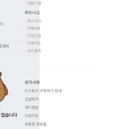
언론스캔
파트너십
버스25시
71
여행365
이엠산업
이메이드
,조경외
우리콜퀵
공지사항
티스토리 구독하기 안내
건설워커
메디컬잡
이엔지잡
유종현 프로필