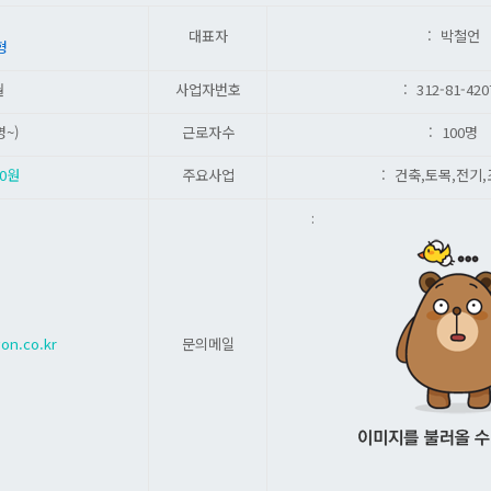
대표자
: 박철언
형
월
사업자번호
: 312-81-420
명~)
근로자수
: 100명
00원
주요사업
: 건축,토목,전기
:
on.co.kr
문의메일