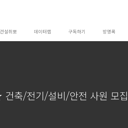
건설취뽀
데이터랩
구독하기
방명록
★ 건축/전기/설비/안전 사원 모