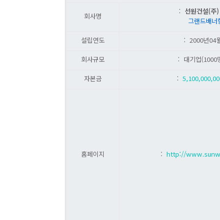
:
선원건설(주)
회사명
그랜드배너
설립연도
: 2000년04
회사규모
: 대기업(1000
자본금
:
5,100,000,0
홈페이지
:
http://www.sunw