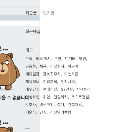
최근글
인기글
최근댓글
태그
구직
버스25시
구인
트위터
병원
유종현
채용
건설회사
이공계
메디컬잡
간호조무사
이엔지잡
채용정보
취업포털
엔지니어
대우건설
현대건설
GS건설
삼성물산
건설취업
취업
건설워커
포스코건설
간호사
병원취업
설계
건설채용
기술직
건설
건설워커랭킹