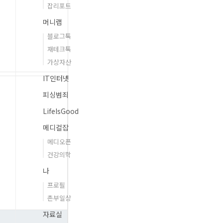
잡리포트
머니랩
블로그톡
재테크톡
가상자산
IT인터넷
피싱범죄
LifeIsGood
메디컬잡
메디오픈
건강의학
나
프로필
촌부일상
자료실