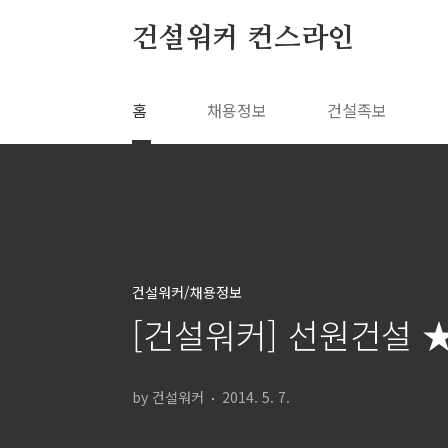
본문 바로가기
건설워커 컨스라인
홈
채용정보
건설족보
건설워커/채용정보
[건설워커] 선원건설 
by 건설워커
2014. 5. 7.