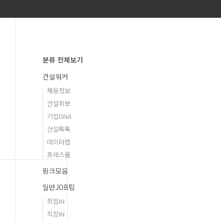
분류 전체보기
건설워커
채용정보
건설취뽀
기업DNA
건설톡톡
데이터랩
프레스룸
링크모음
일반JOB팁
취업iN
직장iN