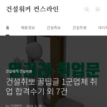
본문 바로가기
건설워커 컨스라인
홈
채용정보
건설족보
건설취뽀
데이
건설워커/건설취뽀
건설취뽀 꿀팁글 1군업체 취
업 합격수기 외 7건
by 건설워커
2024. 6. 28.