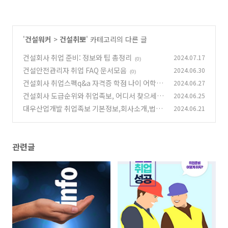
'
건설워커
>
건설취뽀
' 카테고리의 다른 글
건설회사 취업 준비: 정보와 팁 총정리
2024.07.17
(0)
건설안전관리자 취업 FAQ 문서모음
2024.06.30
(0)
건설회사 취업스펙q&a 자격증 학점 나이 어학점
2024.06.27
수 현장떠돌이생활 주5일제근무
건설회사 도급순위와 취업족보, 어디서 찾으세
2024.06.25
(0)
요?
대우산업개발 취업족보 기본정보,회사소개,법정
2024.06.21
(0)
관리,채용, 연봉
(0)
관련글