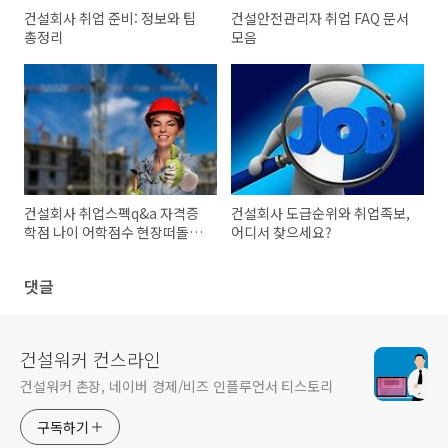
건설회사 취업 준비: 정보와 팁
건설안전관리자 취업 FAQ 문서
총정리
모음
건설회사 취업스펙q&a 자격증
건설회사 도급순위와 취업족보,
학점 나이 어학점수 현장떠돌이
어디서 찾으세요?
생활 주5일제근무
댓글
건설워커 컨스라인
건설워커 촌장, 네이버 경제/비즈 인플루언서 티스토리
구독하기