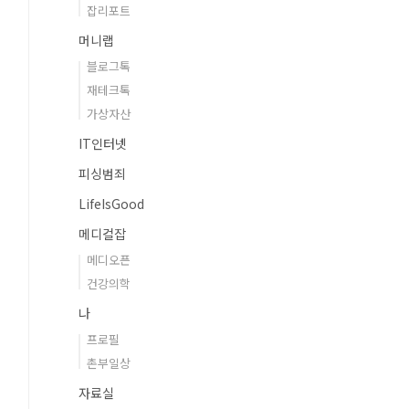
잡리포트
머니랩
블로그톡
재테크톡
가상자산
IT인터넷
피싱범죄
LifeIsGood
메디컬잡
메디오픈
건강의학
나
프로필
촌부일상
자료실