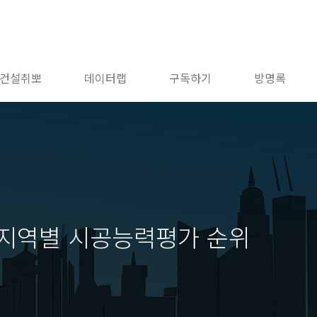
건설취뽀
데이터랩
구독하기
방명록
 지역별 시공능력평가 순위