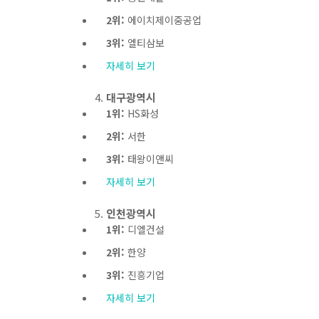
2위:
에이치제이중공업
3위:
엘티삼보
자세히 보기
대구광역시
1위:
HS화성
2위:
서한
3위:
태왕이앤씨
자세히 보기
인천광역시
1위:
디엘건설
2위:
한양
3위:
진흥기업
자세히 보기