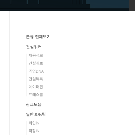
분류 전체보기
건설워커
채용정보
건설취뽀
기업DNA
건설톡톡
데이터랩
프레스룸
링크모음
일반JOB팁
취업iN
직장iN