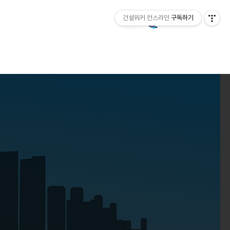
건설워커 컨스라인
구독하기