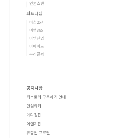
언론스캔
파트너십
버스25시
여행365
이엠산업
이메이드
우리콜퀵
공지사항
티스토리 구독하기 안내
건설워커
메디컬잡
이엔지잡
유종현 프로필