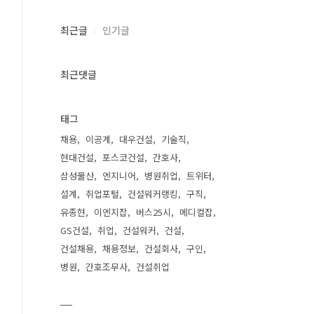
최근글
인기글
최근댓글
태그
채용
이공계
대우건설
기술직
현대건설
포스코건설
간호사
삼성물산
엔지니어
병원취업
트위터
설계
취업포털
건설워커랭킹
구직
유종현
이엔지잡
버스25시
메디컬잡
GS건설
취업
건설워커
건설
건설채용
채용정보
건설회사
구인
병원
간호조무사
건설취업