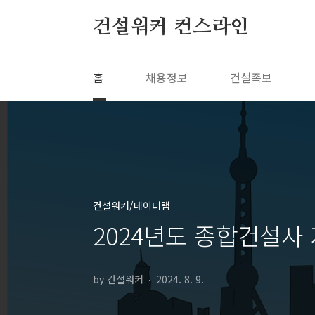
본문 바로가기
건설워커 컨스라인
홈
채용정보
건설족보
건설워커/데이터랩
2024년도 종합건설사
by 건설워커
2024. 8. 9.