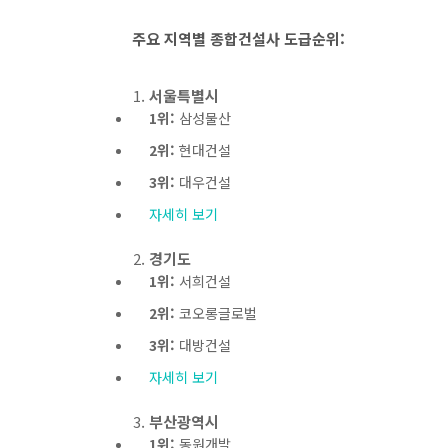
주요 지역별 종합건설사 도급순위:
서울특별시
1위:
삼성물산
2위:
현대건설
3위:
대우건설
자세히 보기
경기도
1위:
서희건설
2위:
코오롱글로벌
3위:
대방건설
자세히 보기
부산광역시
1위:
동원개발