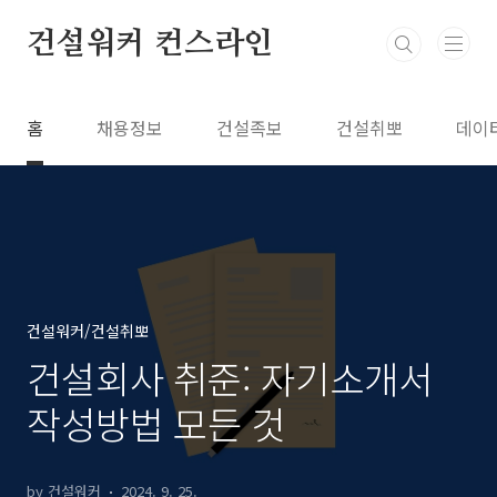
본문 바로가기
건설워커 컨스라인
홈
채용정보
건설족보
건설취뽀
데이
건설워커/건설취뽀
건설회사 취준: 자기소개서
작성방법 모든 것
by 건설워커
2024. 9. 25.