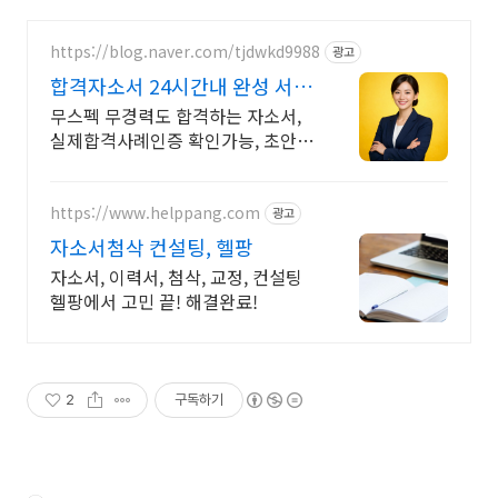
https://blog.naver.com/tjdwkd9988
광고
합격자소서 24시간내 완성 서류
합격의 비밀
무스펙 무경력도 합격하는 자소서,
실제합격사례인증 확인가능, 초안없
어도 가능
https://www.helppang.com
광고
자소서첨삭 컨설팅, 헬팡
자소서, 이력서, 첨삭, 교정, 컨설팅
헬팡에서 고민 끝! 해결완료!
2
구독하기