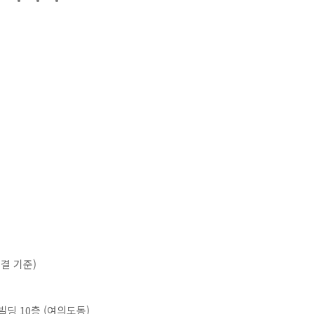
 연결 기준)
딩 10층 (여의도동)