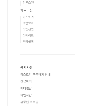
언론스캔
파트너십
버스25시
여행365
이엠산업
이메이드
우리콜퀵
공지사항
티스토리 구독하기 안내
건설워커
메디컬잡
이엔지잡
유종현 프로필