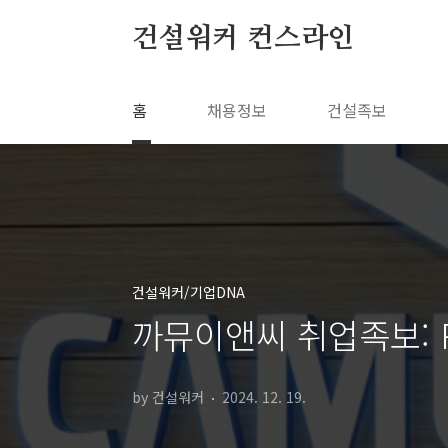
본문 바로가기
건설워커 컨스라인
홈
채용정보
건설족보
건설워커/기업DNA
까뮤이앤씨 취업족보: 
by 건설워커
2024. 12. 19.