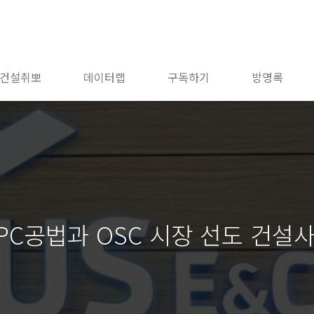
건설취뽀
데이터랩
구독하기
방명록
PC공법과 OSC 시장 선도 건설