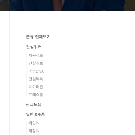
분류 전체보기
건설워커
채용정보
건설취뽀
기업DNA
건설톡톡
데이터랩
프레스룸
링크모음
일반JOB팁
취업iN
직장iN