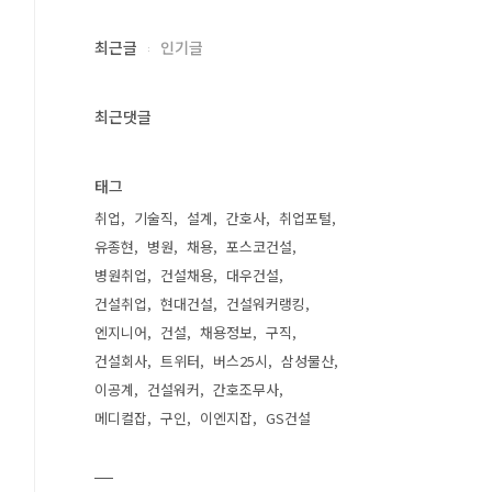
최근글
인기글
최근댓글
태그
취업
기술직
설계
간호사
취업포털
유종현
병원
채용
포스코건설
병원취업
건설채용
대우건설
건설취업
현대건설
건설워커랭킹
엔지니어
건설
채용정보
구직
건설회사
트위터
버스25시
삼성물산
이공계
건설워커
간호조무사
메디컬잡
구인
이엔지잡
GS건설