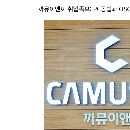
까뮤이앤씨 취업족보: PC공법과 OS