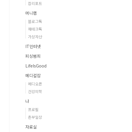
잡리포트
머니랩
블로그톡
재테크톡
가상자산
IT인터넷
피싱범죄
LifeIsGood
메디컬잡
메디오픈
건강의학
나
프로필
촌부일상
자료실