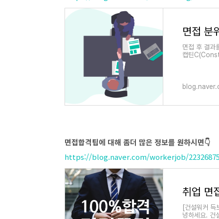
면접 후 결과
캡틴C(Constr
blog.naver
면접합격팁에 대해 좀더 많은 정보를 원하시면👇
https://blog.naver.com/workerjob/2232687
취업 면접
[건설워커 득보
녕하세요. 건설