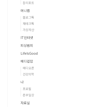
잡리포트
머니랩
블로그톡
재테크톡
가상자산
IT인터넷
피싱범죄
LifeIsGood
메디컬잡
메디오픈
건강의학
나
프로필
촌부일상
자료실