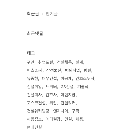
최근글
인기글
최근댓글
태그
구인
취업포털
건설채용
설계
버스25시
삼성물산
병원취업
병원
유종현
대우건설
이공계
간호조무사
건설취업
트위터
GS건설
기술직
건설회사
간호사
이엔지잡
포스코건설
취업
건설워커
건설워커랭킹
엔지니어
구직
채용정보
메디컬잡
건설
채용
현대건설