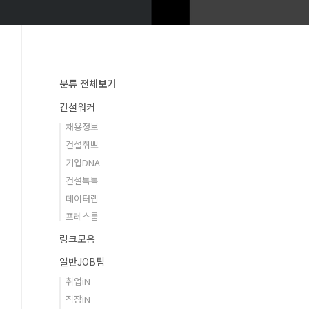
분류 전체보기
건설워커
채용정보
건설취뽀
기업DNA
건설톡톡
데이터랩
프레스룸
링크모음
일반JOB팁
취업iN
직장iN