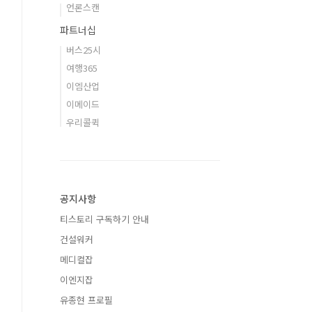
언론스캔
파트너십
버스25시
여행365
이엠산업
이메이드
우리콜퀵
공지사항
티스토리 구독하기 안내
건설워커
메디컬잡
이엔지잡
유종현 프로필