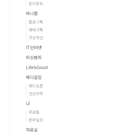
잡리포트
머니랩
블로그톡
재테크톡
가상자산
IT인터넷
피싱범죄
LifeIsGood
메디컬잡
메디오픈
건강의학
나
프로필
촌부일상
자료실