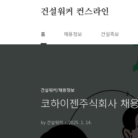
본문 바로가기
건설워커 컨스라인
홈
채용정보
건설족보
건설워커/채용정보
코하이젠주식회사 채용:
by 건설워커
2025. 1. 14.