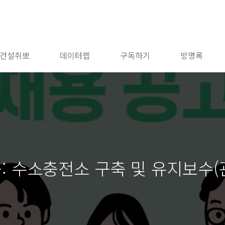
건설취뽀
데이터랩
구독하기
방명록
 수소충전소 구축 및 유지보수(