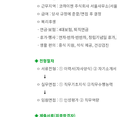
ㅇ 근무지역 : 코하이젠 주식회사 서울사무소(서
ㅇ 급여 : 당사 규정에 준함/면접 후 결정
ㅇ 복리후생
- 연금
·보험 : 4대보험, 퇴직연금
- 휴가
·행사 : 연차
·반차
·반반차, 창립기념일 휴가,
- 생활 편의 : 중식 지원, 석식 제공, 건강검진
◈ 전형절차
ㅇ 서류전형 : ① 이력서(자사양식) ② 자기소개서
↓
ㅇ 실무면접 : ① 직무기초지식 ②직무수행능력
↓
ㅇ 임원면접 : ① 인성평가 ② 직무역량
◈ 제출서류(최종합격자)