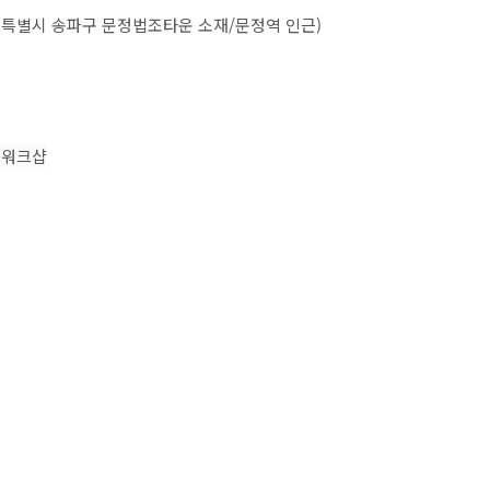
울특별시 송파구 문정법조타운 소재/문정역 인근)
 워크샵