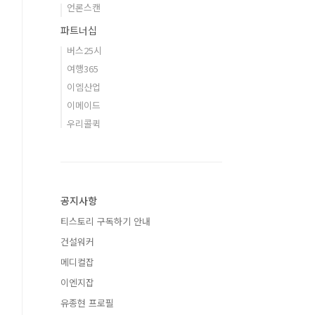
언론스캔
파트너십
버스25시
여행365
이엠산업
이메이드
우리콜퀵
공지사항
티스토리 구독하기 안내
건설워커
메디컬잡
이엔지잡
유종현 프로필