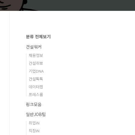
분류 전체보기
건설워커
채용정보
건설취뽀
기업DNA
건설톡톡
데이터랩
프레스룸
링크모음
일반JOB팁
취업iN
직장iN