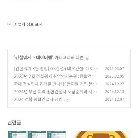
사업자 정보 표시
'
건설워커
>
데이터랩
' 카테고리의 다른 글
[건설워커 3월 랭킹] GS건설⬆️ 대우건설·DL이앤
2025.03.07
씨⬇️
2025년 2월 건설워커 취업인기순위 : 종합건설
2025.02.05
(3)
톱10은?
국내 건설업체 리더를 만나다: 분야별 기업 분석
2024.12.27
(3)
과 순위 정리
2024년 부산 지역 종합건설사 도급순위와 시공
2024.12.13
(0)
능력평가 분석
2024 경북 종합건설사 랭킹
2024.12.07
(3)
(1)
관련글