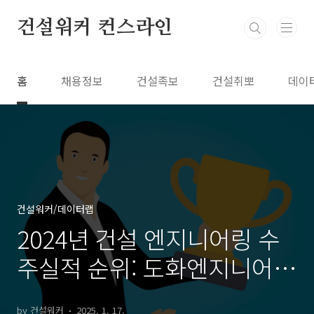
본문 바로가기
건설워커 컨스라인
홈
채용정보
건설족보
건설취뽀
데이
건설워커/데이터랩
2024년 건설 엔지니어링 수
주실적 순위: 도화엔지니어링
1위, 유신 2위
by 건설워커
2025. 1. 17.