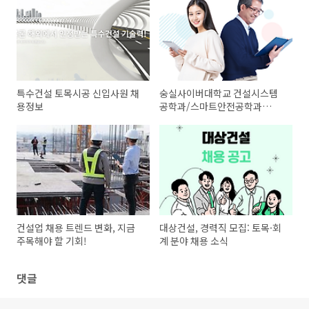
특수건설 토목시공 신입사원 채
숭실사이버대학교 건설시스템
용정보
공학과/스마트안전공학과
2025학년도 1학기 신/편입생
모집(4년제 학사학위) 학력지수
20점 취득가능
건설업 채용 트렌드 변화, 지금
대상건설, 경력직 모집: 토목·회
주목해야 할 기회!
계 분야 채용 소식
댓글