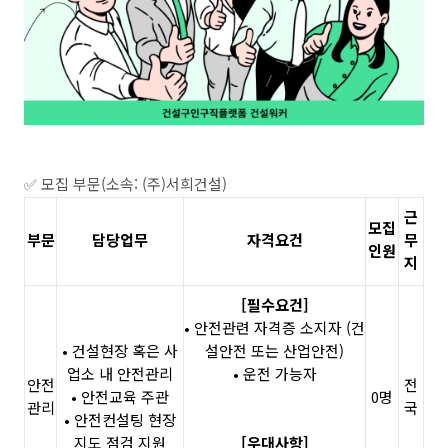
✅ 모집 부문(소속: (주)서희건설)
근
모집
부문
담당업무
자격요건
무
인원
지
[필수요건]
• 안전관련 자격증 소지자 (건
• 건설현장 혹은 사
설안전 또는 산업안전)
업소 내 안전관리
• 운전 가능자
안전
전
• 안전교육 주관
0명
관리
국
• 안전컨설팅 현장
지도 점검 지원
[우대사항]