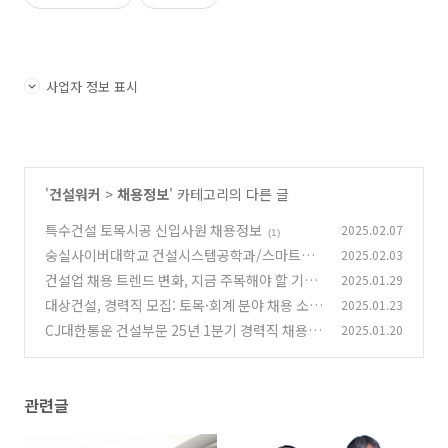
사업자 정보 표시
'
건설워커
>
채용정보
' 카테고리의 다른 글
특수건설 토목시공 신입사원 채용정보
2025.02.07
(1)
숭실사이버대학교 건설시스템공학과/스마트안
2025.02.03
전공학과 2025학년도 1학기 신/편입생 모집(4
건설업 채용 트렌드 변화, 지금 주목해야 할 기회!
2025.01.29
년제 학사학위) 학력지수 20점 취득가능
(0)
대상건설, 경력직 모집: 토목·회계 분야 채용 소
2025.01.23
(2)
식
CJ대한통운 건설부문 25년 1분기 경력직 채용공
2025.01.20
(1)
고
(2)
관련글