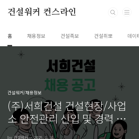
본문 바로가기
건설워커 컨스라인
홈
채용정보
건설족보
건설취뽀
데이
건설워커/채용정보
(주)서희건설 건설현장/사업
소 안전관리 신입 및 경력 채
용
by 건설워커
2025. 1. 31.