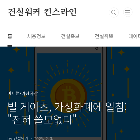
본문 바로가기
건설워커 컨스라인
홈
채용정보
건설족보
건설취뽀
데이
머니랩/가상자산
빌 게이츠, 가상화폐에 일침:
"전혀 쓸모없다"
by 건설워커
2025. 2. 3.