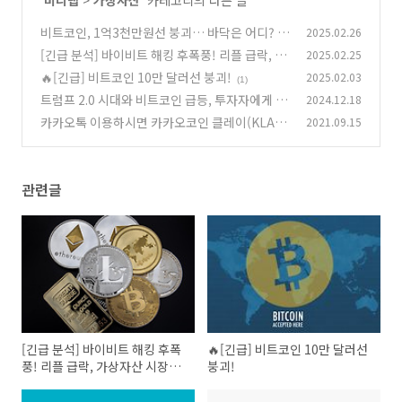
비트코인, 1억3천만원선 붕괴… 바닥은 어디?
2025.02.26
[긴급 분석] 바이비트 해킹 후폭풍! 리플 급락, 가
2025.02.25
(2)
상자산 시장의 향방은?
🔥[긴급] 비트코인 10만 달러선 붕괴!
2025.02.03
(1)
(1)
트럼프 2.0 시대와 비트코인 급등, 투자자에게 주
2024.12.18
는 교훈
카카오톡 이용하시면 카카오코인 클레이(KLAY)
2021.09.15
(2)
2개 공짜로 받아가세요.
(0)
관련글
[긴급 분석] 바이비트 해킹 후폭
🔥[긴급] 비트코인 10만 달러선
풍! 리플 급락, 가상자산 시장의
붕괴!
향방은?