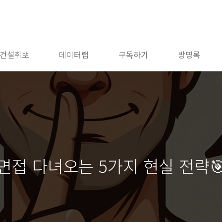
건설취뽀
데이터랩
구독하기
방명록
면접 다녀오는 5가지 현실 전략