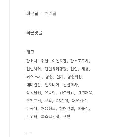
최근글
인기글
최근댓글
태그
간호사
취업
이엔지잡
간호조무사
건설워커
건설워커랭킹
건설
채용
버스25시
병원
설계
병원취업
메디컬잡
엔지니어
건설회사
삼성물산
유종현
건설취업
건설채용
취업포털
구직
GS건설
대우건설
이공계
채용정보
현대건설
기술직
트위터
포스코건설
구인