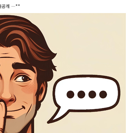
대공개 ―**