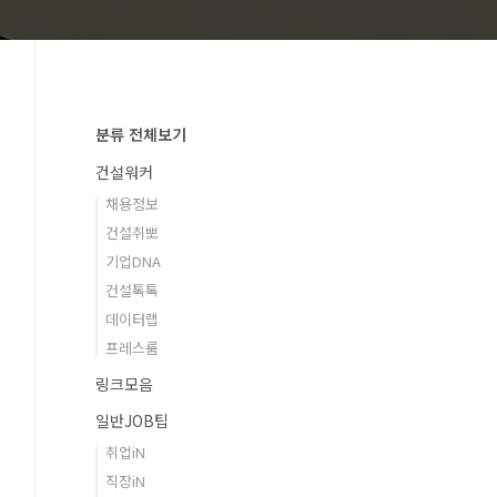
분류 전체보기
건설워커
채용정보
건설취뽀
기업DNA
건설톡톡
데이터랩
프레스룸
링크모음
일반JOB팁
취업iN
직장iN