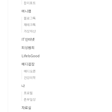
잡리포트
머니랩
블로그톡
재테크톡
가상자산
IT인터넷
피싱범죄
LifeIsGood
메디컬잡
메디오픈
건강의학
나
프로필
촌부일상
자료실