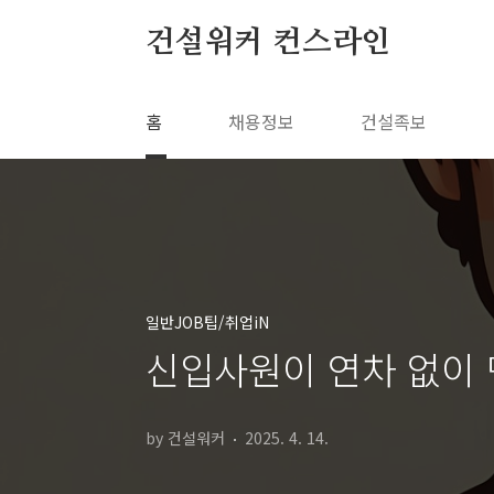
본문 바로가기
건설워커 컨스라인
홈
채용정보
건설족보
일반JOB팁/취업iN
신입사원이 연차 없이 
by 건설워커
2025. 4. 14.