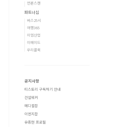
언론스캔
파트너십
버스25시
여행365
이엠산업
이메이드
우리콜퀵
공지사항
티스토리 구독하기 안내
건설워커
메디컬잡
이엔지잡
유종현 프로필