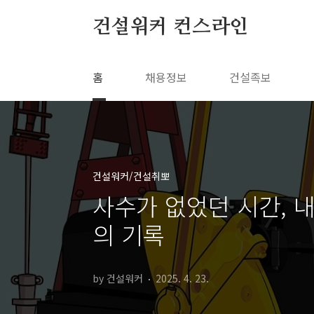
본문 바로가기
건설워커 컨스라인
홈
채용정보
건설족보
건설워커/건설취뽀
사수가 없었던 시간, 
의 기록
by 건설워커
2025. 4. 23.