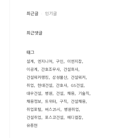
최근글
인기글
최근댓글
태그
설계
엔지니어
구인
이엔지잡
이공계
간호조무사
건설회사
건설워커랭킹
삼성물산
건설워커
취업
현대건설
간호사
GS건설
대우건설
병원
건설
채용
기술직
채용정보
트위터
구직
건설채용
취업포털
버스25시
병원취업
건설취업
포스코건설
메디컬잡
유종현