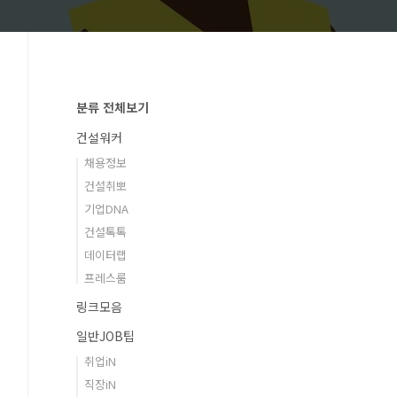
분류 전체보기
건설워커
채용정보
건설취뽀
기업DNA
건설톡톡
데이터랩
프레스룸
링크모음
일반JOB팁
취업iN
직장iN