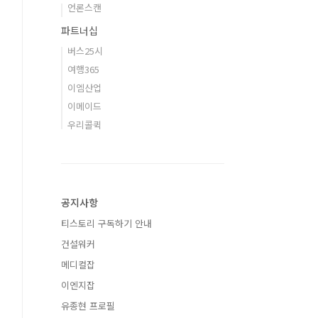
언론스캔
파트너십
버스25시
여행365
이엠산업
이메이드
우리콜퀵
공지사항
티스토리 구독하기 안내
건설워커
메디컬잡
이엔지잡
유종현 프로필