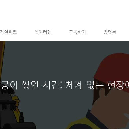
건설취뽀
데이터랩
구독하기
방명록
내공이 쌓인 시간: 체계 없는 현