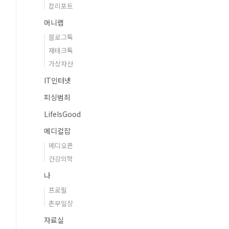
잡리포트
머니랩
블로그톡
재테크톡
가상자산
IT인터넷
피싱범죄
LifeIsGood
메디컬잡
메디오픈
건강의학
나
프로필
촌부일상
자료실