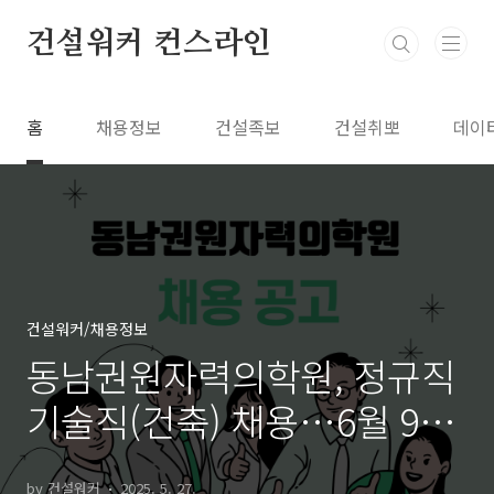
본문 바로가기
건설워커 컨스라인
홈
채용정보
건설족보
건설취뽀
데이
건설워커/채용정보
동남권원자력의학원, 정규직
기술직(건축) 채용…6월 9일
까지 접수
by 건설워커
2025. 5. 27.