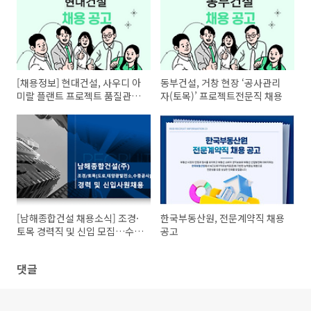
[채용정보] 현대건설, 사우디 아
동부건설, 거창 현장 ‘공사관리
미랄 플랜트 프로젝트 품질관리
자(토목)’ 프로젝트전문직 채용
계약직 채용
[남해종합건설 채용소식] 조경·
한국부동산원, 전문계약직 채용
토목 경력직 및 신입 모집…수중
공고
공사·태양광발전소 분야까지 다
채롭게 채용 중
댓글