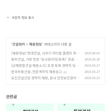
사업자 정보 표시
'
건설워커
>
채용정보
' 카테고리의 다른 글
[채용정보] 현대건설, 사우디 아미랄 플랜트 프로
2025.06.02
젝트 품질관리 계약직 채용
동부건설, 거창 현장 ‘공사관리자(토목)’ 프로젝
2025.05.30
(1)
트전문직 채용
[남해종합건설 채용소식] 조경·토목 경력직 및
2025.05.27
(4)
신입 모집…수중공사·태양광발전소 분야까지 다
한국부동산원, 전문계약직 채용공고
2025.05.27
(2)
채롭게 채용 중
(0)
요진건설산업 경력직 채용, 본사 안전보건관리·
2025.05.23
현장 토목직 모여라!
(1)
관련글