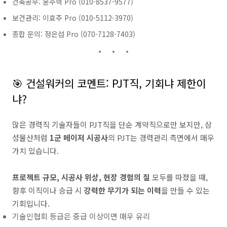
건축공무: 윤주혁 Pro (010-8537-9577)
보건관리: 이효주 Pro (010-5112-3970)
종합 문의: 정은섭 Pro (070-7128-7403)
🎯 건설워커의 코멘트: PJT직, 기회냐 제한이
냐?
많은 경력직 기술자들이 PJT직을 단순 계약직으로만 보지만, 삼
성물산처럼
1군 메이저 시공사
의 PJT는 경력관리 측면에서 매우
가치 있습니다.
프로젝트 규모, 시공사 위상, 현장 경험의 질
모두를 따졌을 때,
향후 이직이나 승급 시
강력한 무기가 되는 이력
을 만들 수 있는
기회입니다.
기술인협회 등급은 중급 이상이면 매우 유리