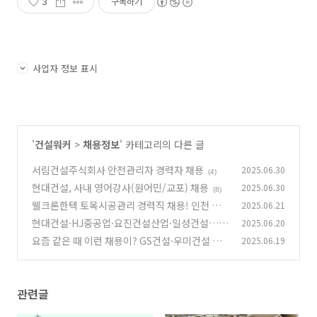
3
구독하기
사업자 정보 표시
'
건설워커
>
채용정보
' 카테고리의 다른 글
서림건설주식회사 안전관리자 경력자 채용
2025.06.30
(4)
현대건설, 사내 영어강사(원어민/교포) 채용
2025.06.30
(8)
웰크론한텍 토목시공관리 경력직 채용! 인천 강
2025.06.21
화 근무지 우선, 정규직 모집 중
현대건설·HJ중공업·요진건설산업·일성건설…
2025.06.20
(3)
6월 20일 주목할 건설사 채용정보!
요즘 같은 때 이런 채용이? GS건설·우미건설 등
2025.06.19
(4)
주요 건설사, 경력·PJT직 모집 중
(2)
관련글