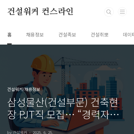
본문 바로가기
건설워커 컨스라인
홈
채용정보
건설족보
건설취뽀
데이
건설워커/채용정보
삼성물산(건설부문) 건축현
장 PJT직 모집… “경력자라
면 지금이 기회!”
by 건설워커
2025. 6. 25.