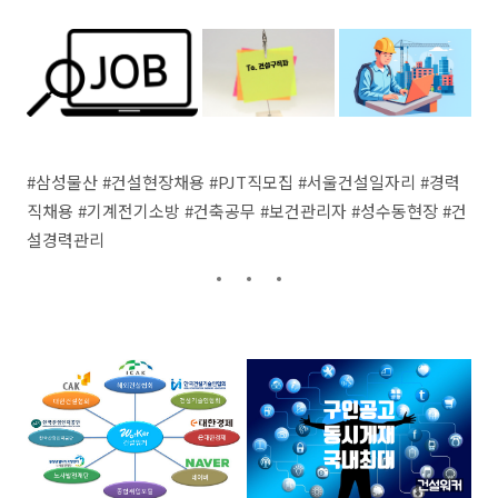
#삼성물산 #건설현장채용 #PJT직모집 #서울건설일자리 #경력
직채용 #기계전기소방 #건축공무 #보건관리자 #성수동현장 #건
설경력관리