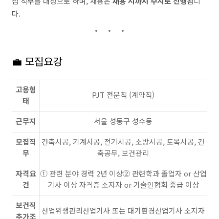
심 직무를 대상으로 하며, 채용은
채용 시까지 수시로 진행
됩니
다.
💼 모집요강
고용형
PJT 전문직 (계약직)
태
근무지
서울 성동구 성수동
모집직
건축시공, 기계시공, 전기시공, 소방시공, 토목시공, 건
무
축공무, 보건관리
자격요
① 관련 분야 경력 2년 이상② 관련학과 졸업자 or 산업
건
기사 이상 자격증 소지자 or 기술인협회 중급 이상
보건직
산업위생관리산업기사 또는 대기환경산업기사 소지자
추가조