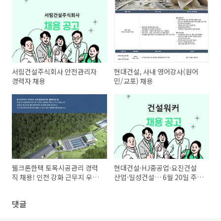
서림건설주식회사 안전관리자
현대건설, 사내 영어강사(원어
경력자 채용
민/교포) 채용
웰크론한텍 토목시공관리 경력
현대건설·HJ중공업·요진건설
직 채용! 인천 강화 근무지 우선,
산업·일성건설… 6월 20일 주
정규직 모집 중
목할 건설사 채용정보!
댓글