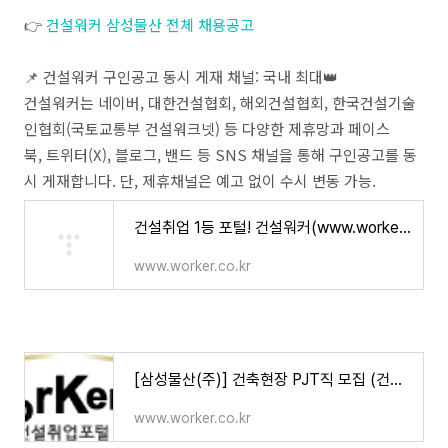
👉
건설워커 삼성물산 전체 채용공고
📌 건설워커 구인공고 동시 게재 채널: 국내 최대👑
건설워커는 네이버, 대한건설협회, 해외건설협회, 한국건설기술
인협회(국토교통부 건설워크넷) 등 다양한 제휴망과 페이스
북, 트위터(X), 블로그, 밴드 등 SNS 채널을 통해 구인공고를 동
시 게재합니다. 단, 제휴채널은 예고 없이 수시 변동 가능.
건설취업 1등 포털! 건설워커(www.worker.co.kr) :: 건설 부동산 건축 토목 인테리어 기계 전기 설비 설
www.worker.co.kr
[삼성물산(주)] 건축현장 PJT직 모집 (건축/기계/전기/소방/공무/보건관리직) (마감일 : 채용시) -
www.worker.co.kr