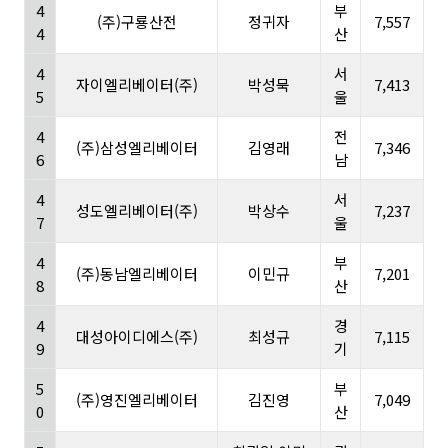
4
부
(주)구룡산전
정귀자
7,557
4
산
4
서
자이엘리베이터(주)
박성묵
7,413
5
울
4
전
(주)삼성엘리베이터
김영래
7,346
6
남
4
서
성도엘리베이터(주)
박상수
7,237
7
울
4
부
(주)동남엘리베이터
이민규
7,201
8
산
4
경
대성아이디에스(주)
최성규
7,115
9
기
5
부
(주)영진엘리베이터
김진영
7,049
0
산