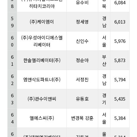
유수비
6,084
8
히타치코리아
북
5
경
(주)케이엠이
정세영
6,013
9
남
6
(주)우성아이디에스엘
서
신인수
5,976
0
리베이터
울
6
부
한솔엘리베이터(주)
정순아
5,873
1
산
6
경
엠앤삭도파트너(주)
서정진
5,794
2
남
6
경
(주)관수이앤씨
유동호
5,435
3
기
6
서
엘에스씨(주)
변경목 강훈
5,384
4
울
6
울