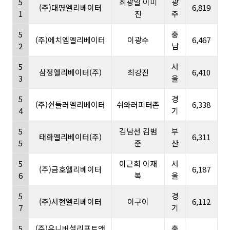
5
최광일 이미
광
(주)대명엘리베이터
6,819
1
진
주
5
충
(주)에치엠엘리베이터
이광수
6,467
2
남
5
서
삼정엘리베이터(주)
최강진
6,410
3
울
5
경
(주)쉰들러엘리베이터
쉬와러피터존
6,338
4
기
5
김남선 김범
부
태화엘리베이터(주)
6,311
5
준
산
5
이근희 이재
서
(주)금호엘리베이터
6,187
6
복
울
5
경
(주)서현엘리베이터
이구이
6,112
7
기
5
(주)유니버셜리프트앤
충