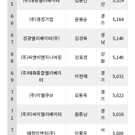
(주)대명엘리베이터
김동건
5,314
5
산
6
경
(주)경성기업
윤용순
5,164
6
기
6
경
성광엘리베이터(주)
김성욱
5,140
7
남
6
강
(주)씨앤비엔지니어링
강호성
5,140
8
원
6
(주)태화종합엘리베이
경
이현재
5,032
9
터
기
7
경
(주)이엘큐브
오동옥
5,022
0
기
7
경
(주)티씨이엘리베이터
원종남
5,016
1
기
7
서
태창이엔피(주)
이황우
5,000