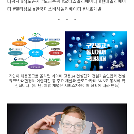
터공사 #삭도공사 #도급순위 #오티스엘리베이터 #현대엘리베이
터 #엘티삼보 #한국미쓰비시엘리베이터 #삼호개발
기업이 채용공고를 올리면 네이버·고용24·건설협회·건설기술인협회·건설
워크넷·대한경제·이엔지잡 등 주요 채널과 블로그·카페·SNS로 동시에 확
산됩니다. (※ 단, 제휴 채널은 서비스차원이며 상황에 따라 변동)