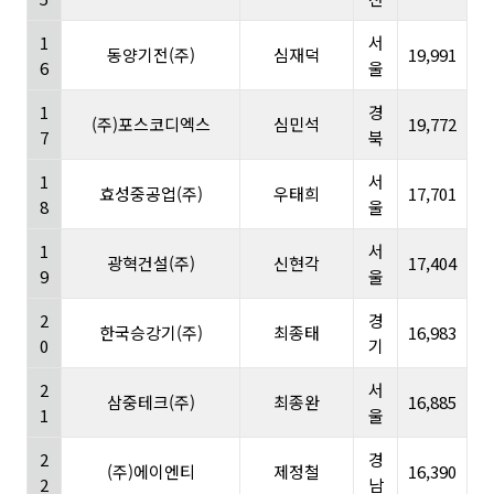
1
서
동양기전(주)
심재덕
19,991
6
울
1
경
(주)포스코디엑스
심민석
19,772
7
북
1
서
효성중공업(주)
우태희
17,701
8
울
1
서
광혁건설(주)
신현각
17,404
9
울
2
경
한국승강기(주)
최종태
16,983
0
기
2
서
삼중테크(주)
최종완
16,885
1
울
2
경
(주)에이엔티
제정철
16,390
2
남