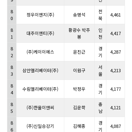
8
전
정우이엔지(주)
송명석
4,461
0
북
8
황광수 박주
인
대주이엔티(주)
4,417
1
봉
천
8
경
(주)케이이에스
윤진근
4,287
2
기
8
서
삼안엘리베이터(주)
이원구
4,213
3
울
8
경
수림엘리베이터(주)
박정우
4,177
4
기
8
충
(주)한울이앤씨
김운학
4,121
5
남
8
경
(주)신일승강기
김해종
4,087
6
기