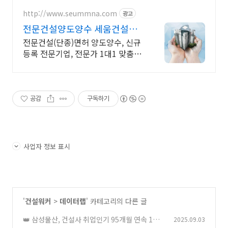
http://www.seummna.com
광고
전문건설양도양수 세움건설정
보
전문건설(단종)면허 양도양수, 신규
등록 전문기업, 전문가 1대1 맞춤상
담
공감
구독하기
사업자 정보 표시
'
건설워커
>
데이터랩
' 카테고리의 다른 글
👑 삼성물산, 건설사 취업인기 95개월 연속 1위 :
2025.09.03