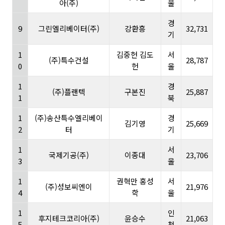
아(주)
울
경
9
그린엘리베이터(주)
강환흥
32,731
기
1
김중헌 김도
서
(주)특수건설
28,787
0
헌
울
1
경
(주)플랜텍
구본진
25,887
1
북
1
(주)송산특수엘리베이
경
김기영
25,669
2
터
기
1
서
국제기공(주)
이종대
23,706
3
울
1
권혁만 홍성
서
(주)성보씨엔이
21,976
4
학
울
1
인
후지테크코리아(주)
윤승수
21,063
5
천