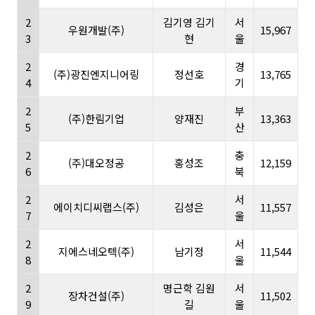
2
김기영 김기
서
우원개발(주)
15,967
3
현
울
2
경
(주)광진엔지니어링
정선호
13,765
4
기
2
부
(주)한림기업
양재진
13,363
5
산
2
충
(주)대오정공
홍성조
12,159
6
북
2
서
에이치디씨랩스(주)
김성은
11,557
7
울
2
서
지에스네오텍(주)
남기정
11,544
8
울
2
명근학 김원
서
장차건설(주)
11,502
9
길
울