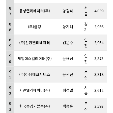
8
서
동성엘리베이터(주)
양광식
4,039
7
울
8
경
(주)금강
양기태
3,956
8
기
8
인
(주)신원엘리베이터
김문수
3,954
9
천
9
인
제일에스컬레이터(주)
문용상
3,873
0
천
9
부
(주)아남테크서비스
문권선
3,818
1
산
9
서
서린엘리베이터(주)
최성일
3,612
2
울
9
부
한국승강기블루(주)
백승훈
3,593
3
산