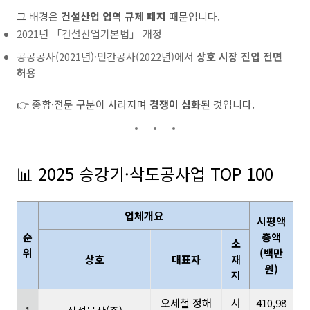
그 배경은
건설산업 업역 규제 폐지
때문입니다.
2021년 「건설산업기본법」 개정
공공공사(2021년)·민간공사(2022년)에서
상호 시장 진입 전면
허용
👉 종합·전문 구분이 사라지며
경쟁이 심화
된 것입니다.
📊 2025 승강기·삭도공사업 TOP 100
업체개요
시평액
순
총액
소
위
(백만
상호
대표자
재
원)
지
오세철 정해
서
410,98