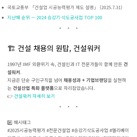
국토교통부 「건설업 시공능력평가 제도 설명」 (2025.7.31)
지난해 순위 — 2024 승강기·삭도공사업 TOP 100
🏗️ 건설 채용의 원탑, 건설워커
1997년 IMF 외환위기 속, 건설인과 IT 전문가들이 함께 만든
건
설워커
.
지금은 단순 구인구직을 넘어
채용성과 + 기업브랜딩
을 실현하
는
건설산업 특화 플랫폼
으로 자리잡았습니다.
👉
건설워커 자세히 보기
#️⃣ 해시태그
#2025시공능력평가 #전문건설업 #승강기삭도공사업 #엘리베이