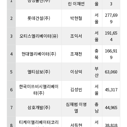
1
삼성물산(주)
린 이재언
울
3
서
277,69
2
롯데건설(주)
박현철
울
9
서
191,65
3
오티스엘리베이터(유)
조익서
울
4
충
166,91
4
현대엘리베이터(주)
조재천
북
9
부
5
엘티삼보(주)
이상덕
63,060
산
한국미쓰비시엘리베이
서
6
김성빈
45,317
터(주)
울
심재범 이영
충
7
삼호개발(주)
44,965
열
남
티케이엘리베이터코리
서
8
서득현
38,818