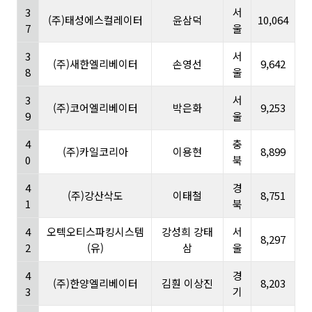
3
서
(주)태성에스컬레이터
윤삼덕
10,064
7
울
3
서
(주)새한엘리베이터
손영선
9,642
8
울
3
서
(주)코어엘리베이터
박은화
9,253
9
울
4
충
(주)카일코리아
이용현
8,899
0
북
4
경
(주)강산삭도
이태철
8,751
1
북
4
오텍오티스파킹시스템
강성희 강태
서
8,297
2
(유)
삼
울
4
경
(주)한양엘리베이터
김훤 이상진
8,203
3
기