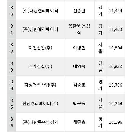
3
경
(주)대광엘리베이터
신종만
11,434
0
기
3
음한욱 음성
경
(주)신한엘리베이터
11,403
1
식
기
3
서
이진산업(주)
이병철
10,894
2
울
3
경
배가건설(주)
배영옥
10,853
3
남
3
경
지성건설산업(주)
김승호
10,706
4
기
3
서
한진엘리베이터(주)
박근동
10,244
5
울
3
경
(주)대한특수승강기
채종호
10,196
6
기