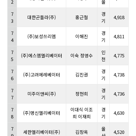
2
울
7
경
대한곤돌라(주)
홍근철
4,918
3
기
7
경
(주)보성쓰리엠
이해진
4,811
4
기
7
인
(주)에스엠엘리베이터
이숙 정영수
4,775
5
천
7
경
(주)고려에레베이터
김진권
4,738
6
기
7
경
미주이앤씨(주)
정현희
4,736
7
기
7
이대식 이조
경
(주)명신엘리베이터
4,630
8
희 이재희
기
7
울
세한엘리베이터(주)
김창옥
4,520
9
산