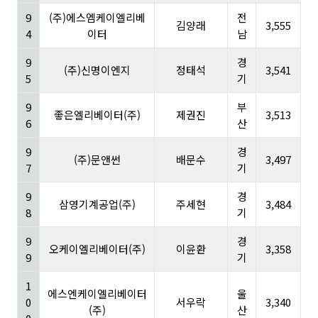
9
(주)에스엠케이엘리베
전
김양래
3,555
4
이터
남
9
경
(주)신명이엔지
정태석
3,541
5
기
9
부
좋은엘리베이터(주)
제권진
3,513
6
산
9
경
(주)문앤썬
배문수
3,497
7
기
9
경
삼영기계공업(주)
주세현
3,484
8
기
9
경
오케이엘리베이터(주)
이윤환
3,358
9
기
1
에스엔케이엘리베이터
울
0
서우락
3,340
(주)
산