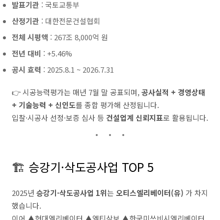
발표기관
: 국토교통부
산정기관
: 대한전문건설협회
전체 시평액
: 267조 8,000억 원
전년 대비
: +5.46%
공시 효력
: 2025.8.1 ~ 2026.7.31
👉 시공능력평가는 매년 7월 말 공표되며,
공사실적 + 경영상태
+ 기술능력 + 신인도
를 종합 평가해 산정됩니다.
입찰·시공사 선정·보증 심사 등
건설업계 신뢰지표
로 활용됩니다.
🏗️ 승강기·삭도공사업 TOP 5
2025년
승강기·삭도공사업 1위
는
오티스엘리베이터(유)
가 차지
했습니다.
이어 ▲현대엘리베이터 ▲엘티삼보 ▲한국미쓰비시엘리베이터