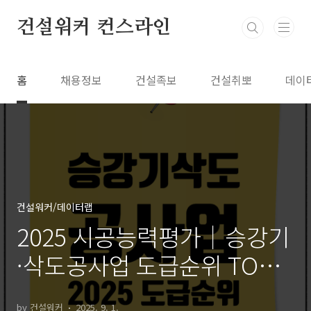
본문 바로가기
건설워커 컨스라인
홈
채용정보
건설족보
건설취뽀
데이
건설워커/데이터랩
2025 시공능력평가｜승강기
·삭도공사업 도급순위 TOP
100
by 건설워커
2025. 9. 1.