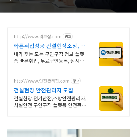
http://www.워크잡.com
광고
빠른취업성공 건설현장소장, 경
비원, 건축인부, 노가다
내가 찾는 모든 구인구직 정보 플랫
폼 빠른취업, 무료구인등록, 실시간
채용
http://www.안전관리잡.com
광고
건설현장 안전관리자 모집
건설현장,전기안전,소방안전관리자,
시설안전 구인구직 플랫폼 안전관리
잡