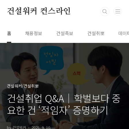
본문 바로가기
건설워커 컨스라인
홈
채용정보
건설족보
건설취뽀
데이
건설워커/건설취뽀
건설취업 Q&A｜학벌보다 중
요한 건 ‘적임자’ 증명하기
by 건설워커
2025. 9. 10.