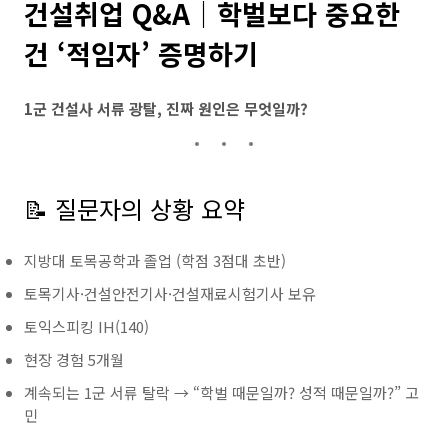
건설취업 Q&A｜학벌보다 중요한
건 ‘적임자’ 증명하기
1군 건설사 서류 광탈, 진짜 원인은 무엇일까?
📝 질문자의 상황 요약
지방대 토목공학과 졸업 (학점 3점대 초반)
토목기사·건설안전기사·건설재료시험기사 보유
토익스피킹 IH(140)
현장 경험 5개월
계속되는 1군 서류 탈락 → “학벌 때문일까? 성적 때문일까?” 고
민