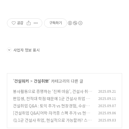
공감
구독하기
사업자 정보 표시
'
건설워커
>
건설취뽀
' 카테고리의 다른 글
봉사활동으로 증명하는 ‘진짜 마음’, 건설사 취업
2025.09.21
합격 전략
편입생, 전적대 학점 때문에 1군 건설사 취업 걱
2025.09.11
(1)
정된다면?
건설취업 Q&A : 토익 추가 vs 현장경험, 수상경
2025.09.07
(0)
력, 검정고시, PJT 지원
[건설취업 Q&A]어학·자격증 스펙 추가 vs 현장
2025.09.06
(0)
경험
🤔 1군 건설사 취업, 현실적으로 가능할까? 스펙
2025.09.03
(0)
점검 & 취준전략 멘토링
(1)