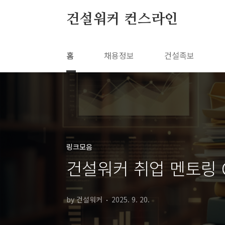
본문 바로가기
건설워커 컨스라인
홈
채용정보
건설족보
링크모음
건설워커 취업 멘토링 
by 건설워커
2025. 9. 20.