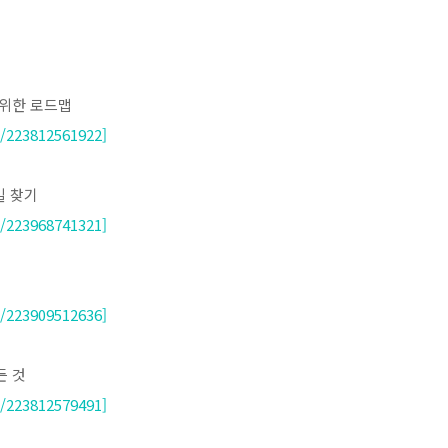
 위한 로드맵
/223812561922]
길 찾기
/223968741321]
/223909512636]
든 것
/223812579491]