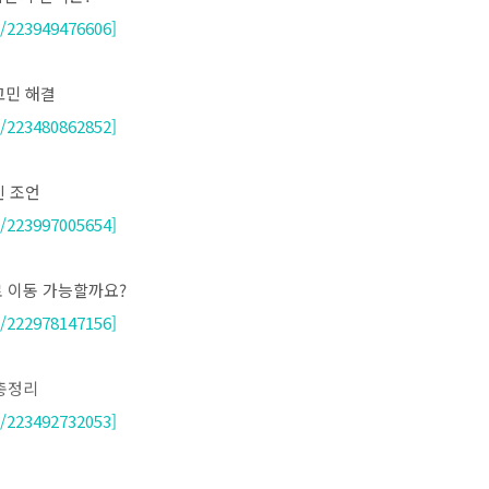
/223949476606]
고민 해결
/223480862852]
인 조언
/223997005654]
사로 이동 가능할까요?
/222978147156]
 총정리
/223492732053]