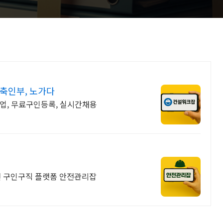
축인부, 노가다
업, 무료구인등록, 실시간채용
 구인구직 플랫폼 안전관리잡