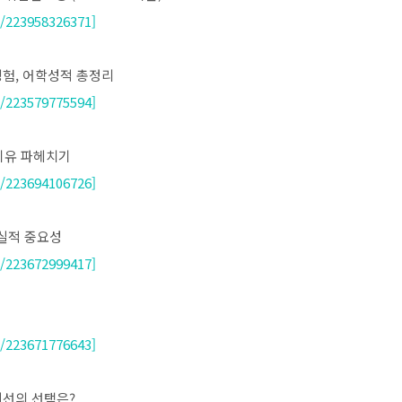
/223958326371]
 경험, 어학성적 총정리
/223579775594]
 이유 파헤치기
/223694106726]
현실적 중요성
/223672999417]
/223671776643]
 최선의 선택은?