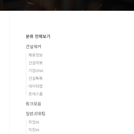
분류 전체보기
건설워커
채용정보
건설취뽀
기업DNA
건설톡톡
데이터랩
프레스룸
링크모음
일반JOB팁
취업iN
직장iN