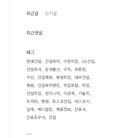
최근글
인기글
최근댓글
태그
현대건설
건설워커
이엔지잡
GS건설
건설회사
삼성물산
구직
유종현
구인
건설채용
병원취업
대우건설
채용
건설워커랭킹
취업포털
취업
건설취업
엔지니어
이공계
기술직
트위터
병원
포스코건설
버스25시
설계
메디컬잡
채용정보
간호사
간호조무사
건설