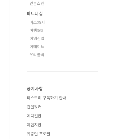
언론스캔
파트너십
버스25시
여행365
이엠산업
이메이드
우리콜퀵
공지사항
티스토리 구독하기 안내
건설워커
메디컬잡
이엔지잡
유종현 프로필