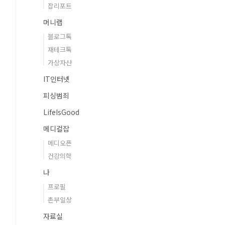
잡리포트
머니랩
블로그톡
재테크톡
가상자산
IT인터넷
피싱범죄
LifeIsGood
메디컬잡
메디오픈
건강의학
나
프로필
촌부일상
자료실