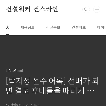
본문 바로가기
건설워커 컨스라인
홈
채용정보
건설족보
건설취뽀
데이
LifeIsGood
[박지성 선수 어록] 선배가 되
면 결코 후배들을 때리지 않
겠다는 결심을 했다
by 건설워커
2014. 6. 5.