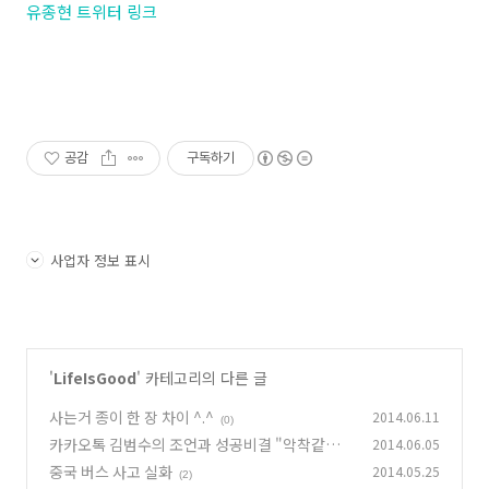
유종현 트위터 링크
공감
구독하기
사업자 정보 표시
'
LifeIsGood
' 카테고리의 다른 글
사는거 종이 한 장 차이 ^.^
2014.06.11
(0)
카카오톡 김범수의 조언과 성공비결 "악착같이
2014.06.05
살지마"
중국 버스 사고 실화
2014.05.25
(0)
(2)