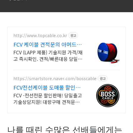
http://www.topcable.co.kr
광고
FCV 케이블 견적문의 아머드케
이블 특수케이블 문의
FCV (LAPP 제품) 기술지원 가격/재
고 즉시확인. 견적/빠른대응 당일출
고 (LAPP) 랍케이블 제품 기술지원.
가격/재고 확인. 견적/빠른대응. 당
일출고
https://smartstore.naver.com/bosscable
광고
FCV전선케이블 도매몰 할인판
매 컷팅판매 오늘출발
FCV -전선전문 할인판매! 당일출고
기술상담지원! 대량구매 견적문의
안전은 기본, 가격은 합리적! 믿을
수 있는 전선전문업체에서 지금 바
로 구매하세요
나를 때린 수많은 선배들에게는 