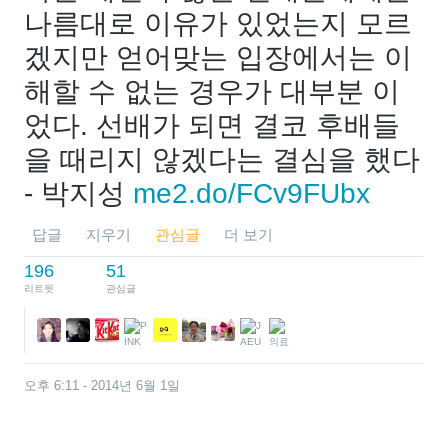
나름대로 이유가 있었는지 모르
겠지만 얻어맞는 입장에서는 이
해할 수 없는 경우가 대부분 이
었다. 선배가 되면 결코 후배들
을 때리지 않겠다는 결심을 했다 
- 박지성 
me2.do/FCv9FUbx
답글
지우기
관심글
더 보기
196
51
리트윗
관심글
오후 6:11 - 2014년 6월 1일