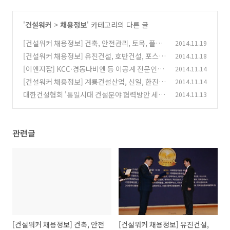
'
건설워커
>
채용정보
' 카테고리의 다른 글
[건설워커 채용정보] 건축, 안전관리, 토목, 플랜
2014.11.19
트, 설계, 시공, 감리, 견적 구인
[건설워커 채용정보] 유진건설, 호반건설, 포스코
2014.11.18
(0)
건설, 우미건설, 서영엔지니어링 외
[이엔지잡] KCC·경동나비엔 등 이공계 전문인력
2014.11.14
(0)
채용 활발
[건설워커 채용정보] 계룡건설산업, 신일, 한진중
2014.11.14
(0)
공업, 대방건설, 현대중공업, 금강주택
대한건설협회 '통일시대 건설분야 협력방안 세미
2014.11.13
(0)
나' 개최
(0)
관련글
[건설워커 채용정보] 건축, 안전
[건설워커 채용정보] 유진건설,