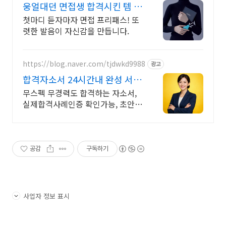
웅얼대던 면접생 합격시킨 템 면
접 합격 필수템
첫마디 듣자마자 면접 프리패스! 또
렷한 발음이 자신감을 만듭니다.
https://blog.naver.com/tjdwkd9988
광고
합격자소서 24시간내 완성 서류
합격의 비밀
무스펙 무경력도 합격하는 자소서,
실제합격사례인증 확인가능, 초안없
어도 가능
공감
구독하기
사업자 정보 표시