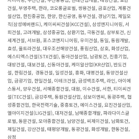
건설, 부영주택, 한라, 코오롱글로벌, 쌍용건설, 금호산업, 계룡건
설산업, 한진중공업, 한양, 한신공영, 동부건설, 경남기업, 제일모
직(삼성에버랜드), 케이씨씨건설(KCC건설), 삼성엔지니어링, 서
희건설, 고려개발, 삼성중공업, 삼환기업, 극동건설, 삼부토건, 신
세계건설, 서브원, 포스코엔지니어링, 우미건설, 동일, 동원개발,
효성, 울트라건설, 대우조선해양건설, 풍림산업, 삼호, 화성산업,
에스티엑스건설(STX건설), 동아건설산업, 남광토건, 진흥기업,
대방건설, 대보건설, 신동아건설, 케이알산업(KR산업), 반도건
설, 한림건설, 경동건설, 일성건설, 흥화, 대명건설, 동양건설산
업, 금광기업, 한일건설, 이테크건설, 금성백조주택, 라인, 아이에
스동서, 양우건설, 서해종합건설, 대원, 이수건설, 서한, 티이씨건
설(TEC건설), 금강주택, 동원건설산업, 삼보이엔씨, 동광주택, 협
성종합건업, 한국전력기술, 중흥토건, 에이스건설, 요진건설산업,
엘아이지건설(LIG건설), 대저건설, 남해종합개발, 파라다이스글
로벌, 동문건설, 모아종합건설, 남양건설, 씨제이건설, 남화토건,
제일건설, 강산건설, 태평양개발, 동광건설, 화성개발, 한동건설,
삼정