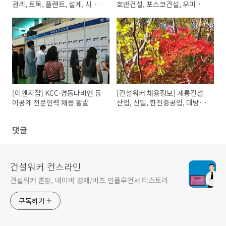
관리, 토목, 플랜트, 설계, 시공,
호반건설, 포스코건설, 우미건
감리, 견적 구인
설, 서영엔지니어링 외
[이엔지잡] KCC·경동나비엔 등
[건설워커 채용정보] 계룡건설
이공계 전문인력 채용 활발
산업, 신일, 한진중공업, 대방건
설, 현대중공업, 금강주택
댓글
건설워커 컨스라인
건설워커 촌장, 네이버 경제/비즈 인플루언서 티스토리
구독하기