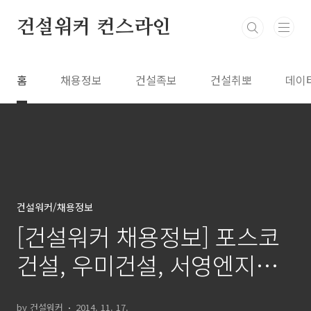
본문 바로가기
건설워커 컨스라인
홈
채용정보
건설족보
건설취뽀
데이
건설워커/채용정보
[건설워커 채용정보] 포스코
건설, 우미건설, 서영엔지니
어링, 동광건설, 인본건설, 건
by 건설워커
2014. 11. 17.